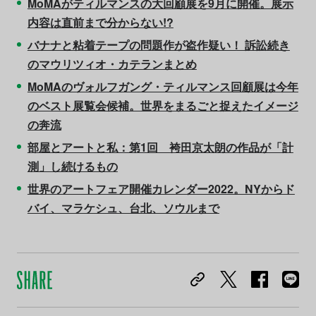
MoMAがティルマンスの大回顧展を9月に開催。展示
内容は直前まで分からない!?
バナナと粘着テープの問題作が盗作疑い！ 訴訟続き
のマウリツィオ・カテランまとめ
MoMAのヴォルフガング・ティルマンス回顧展は今年
のベスト展覧会候補。世界をまるごと捉えたイメージ
の奔流
部屋とアートと私：第1回 袴田京太朗の作品が「計
測」し続けるもの
世界のアートフェア開催カレンダー2022。NYからド
バイ、マラケシュ、台北、ソウルまで