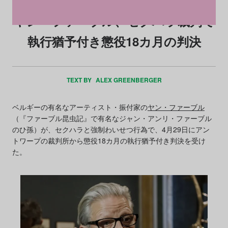
ヤン・ファーブル、セクハラ裁判で
執行猶予付き懲役18カ月の判決
TEXT BY
ALEX GREENBERGER
ベルギーの有名なアーティスト・振付家の
ヤン・ファーブル
（『ファーブル昆虫記』で有名なジャン・アンリ・ファーブル
のひ孫）が、セクハラと強制わいせつ行為で、4月29日にアン
トワープの裁判所から懲役18カ月の執行猶予付き判決を受け
た。