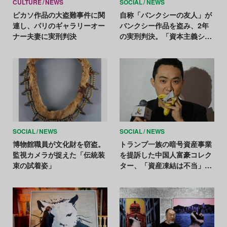
CULTURE
NEWS
SOCIAL
NEWS
ピカソ作品の大盗難事件に関
自称「バンクシーの友人」が
連し、パリのギャラリーオー
バンクシー作品を盗み、2年
ナー夫妻に実刑判決
の実刑判決。「資本主義シス
テムの偽善を糾弾」
SOCIAL
NEWS
SOCIAL
NEWS
博物館職員が文化財を窃盗。
トランプ一族の暗号資産事業
監視カメラが捉えた「伝統装
を提訴した中国人富豪コレク
束の試着姿」
ター、「資産凍結は不当」と
主張