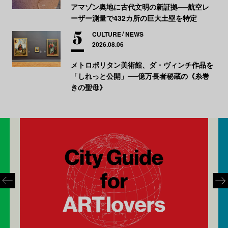
アマゾン奥地に古代文明の新証拠──航空レ
ーザー測量で432カ所の巨大土塁を特定
CULTURE
NEWS
2026.08.06
メトロポリタン美術館、ダ・ヴィンチ作品を
「しれっと公開」──億万長者秘蔵の《糸巻
きの聖母》