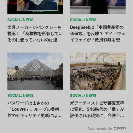
SOCIAL
NEWS
SOCIAL
NEWS
文具メーカーがバンクシーを
DeepSeekは「中国共産党の
提訴！ 「商標権を所有してい
価値観」を反映？ アイ・ウェ
るのに使っていないのは違
イウェイが「政府戦略を想起
法」と主張
させる」と非難
SOCIAL
NEWS
SOCIAL
NEWS
パスワードはまさかの
米アーティストビザ審査基準
「Louvre」。ルーブル美術
に変化。SNS時代の「量」が
館のセキュリティ更新には
評価される現実に、弁護士ら
「7年を要する」と仏政府
が懸念
Recommended by