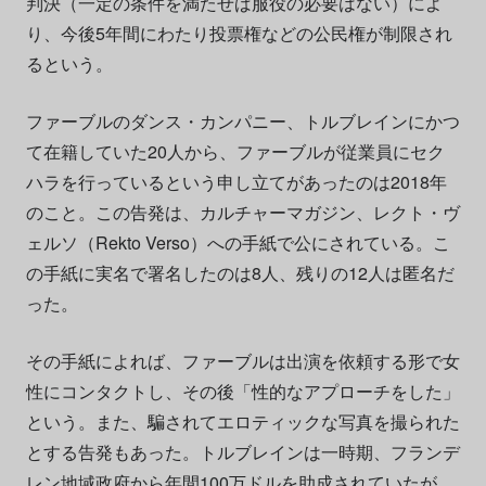
判決（一定の条件を満たせば服役の必要はない）によ
り、今後5年間にわたり投票権などの公民権が制限され
るという。
ファーブルのダンス・カンパニー、トルブレインにかつ
て在籍していた20人から、ファーブルが従業員にセク
ハラを行っているという申し立てがあったのは2018年
のこと。この告発は、カルチャーマガジン、レクト・ヴ
ェルソ（Rekto Verso）への手紙で公にされている。こ
の手紙に実名で署名したのは8人、残りの12人は匿名だ
った。
その手紙によれば、ファーブルは出演を依頼する形で女
性にコンタクトし、その後「性的なアプローチをした」
という。また、騙されてエロティックな写真を撮られた
とする告発もあった。トルブレインは一時期、フランデ
レン地域政府から年間100万ドルを助成されていたが、