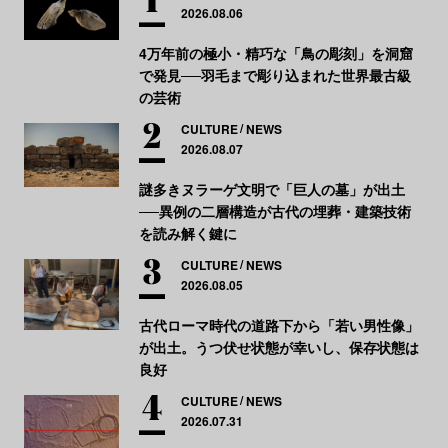
2026.08.06
4万年前の極小・精巧な「鳥の彫刻」を洞窟
で発見──羽毛まで彫り込まれた世界最古級
の芸術
CULTURE
NEWS
2026.08.07
謎多きヌラーゲ文明で「巨人の墓」が出土
──異例の二層構造が古代の埋葬・建築技術
を読み解く鍵に
CULTURE
NEWS
2026.08.05
古代ローマ時代の道路下から「若い男性像」
が出土。うつ伏せ状態が幸いし、保存状態は
良好
CULTURE
NEWS
2026.07.31