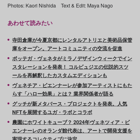
Photos: Kaori Nishida Text & Edit: Maya Nago
あわせて読みたい
寺田倉庫が今夏京都にレンタルアトリエと美術品保管
庫をオープン。アートコミュニティの交流を促進
ボッテガ・ヴェネタがミラノデザインウィークでイン
スタレーションを発表！ コルビュジエの伝説的スツ
ールを再解釈したカスタムエディションも
ヴェネチア・ビエンナーレが参加アーティストにもた
らす「ハロー効果」とは？ 業界関係者が語る
グッチが新メタバース・プロジェクトを発表。人気
NFTを展開するユガ・ラボとコラボ
農園にホワイトキューブ？ 2024年ヴェネツィア・ビ
エンナーレのオランダ館代表は、アートで開発支援を
実現するコレクティブに決定