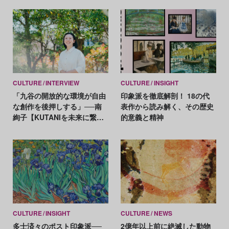
標」
CULTURE
INTERVIEW
CULTURE
INSIGHT
「九谷の開放的な環境が自由
印象派を徹底解剖！ 18の代
な創作を後押しする」──南
表作から読み解く、その歴史
絢子【KUTANIを未来に繋ぐ
的意義と精神
女性たち】
CULTURE
INSIGHT
CULTURE
NEWS
多士済々のポスト印象派──
2億年以上前に絶滅した動物