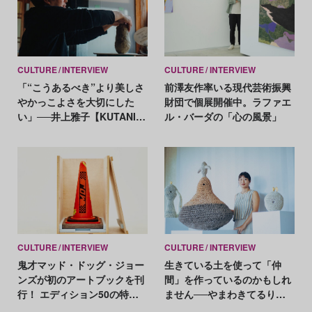
CULTURE
INTERVIEW
CULTURE
INTERVIEW
「“こうあるべき”より美しさ
前澤友作率いる現代芸術振興
やかっこよさを大切にした
財団で個展開催中。ラファエ
い」──井上雅子【KUTANIを
ル・バーダの「心の風景」
未来に繋ぐ女性たち】
CULTURE
INTERVIEW
CULTURE
INTERVIEW
鬼才マッド・ドッグ・ジョー
生きている土を使って「仲
ンズが初のアートブックを刊
間」を作っているのかもしれ
行！ エディション50の特装
ません──やまわきてるりと
版は、人間らしさへの「道
土との対話