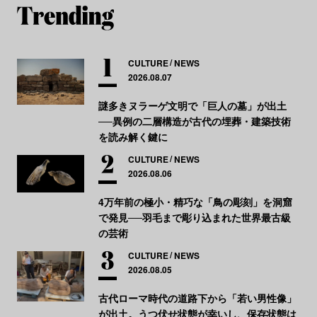
CULTURE
NEWS
2026.08.07
謎多きヌラーゲ文明で「巨人の墓」が出土
──異例の二層構造が古代の埋葬・建築技術
を読み解く鍵に
CULTURE
NEWS
2026.08.06
4万年前の極小・精巧な「鳥の彫刻」を洞窟
で発見──羽毛まで彫り込まれた世界最古級
の芸術
CULTURE
NEWS
2026.08.05
古代ローマ時代の道路下から「若い男性像」
が出土。うつ伏せ状態が幸いし、保存状態は