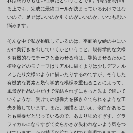
れば終わりもない仕事だということです。作品を制作す
る上でも、完成に最終ゴールが決まっているわけではな
いので、足せばいいのか引くのがいいのか、いつも思い
悩みます。
そんな中で私が挑戦しているのは、平面的な絵の中にい
かに奥行きを出していくかということ。幾何学的な文様
を有機的なモチーフと合わせる時は、馴染ませるために
植物などのモチーフはリアルに描くよりは少しデフォル
メしたり文様のように描いたりするのですが、そうした
有機的な要素と幾何学的な模様を重ねることによって、
風景が作品の中だけで完結されずにもっと先まで続いて
いくような、受けての想像力を掻き立てられるような工
夫を施しています。また、細描とはいえ、余白があるこ
とも重要だと思っているので、あまり埋めすぎず、グラ
フィカルになりすぎて柔らかさが失われないよう気をつ
けています。ただ精巧な絵なら
AI
でも実現できます。そ