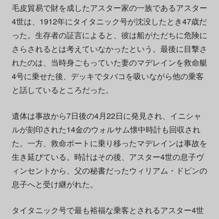
毛皮貿易で財を成したアスター家の一族であるアスター
4世は、1912年にタイタニック号が沈没したとき47歳だ
った。生存者の証言によると、彼は船がただちに危険に
さらされるとは考えていなかったという。最後に目撃さ
れたのは、当時身ごもっていた妻のマデレインを救命艇
4号に乗せた後、デッキでタバコを吸いながら他の乗客
と話しているところだった。
遺体は事故から7日後の4月22日に発見され、イニシャ
ルが刻印された14金のウォルサム懐中時計も回収され
た。一方、救命ボートに乗り移ったマデレインは事故を
生き延びている。時計はその後、アスター4世の息子ヴ
ィンセントから、父の秘書だったウィリアム・ドビンの
息子へと受け継がれた。
タイタニック号で最も裕福な乗客とされるアスター4世