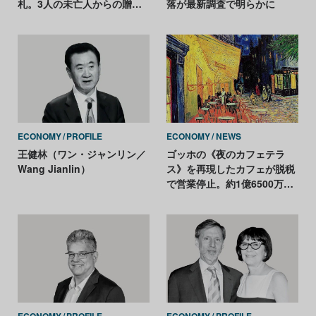
札。3人の未亡人からの贈り
落が最新調査で明らかに
物
ECONOMY
PROFILE
ECONOMY
NEWS
王健林（ワン・ジャンリン／
ゴッホの《夜のカフェテラ
Wang Jianlin）
ス》を再現したカフェが脱税
で営業停止。約1億6500万円
の売り上げを申告せず
ECONOMY
PROFILE
ECONOMY
PROFILE