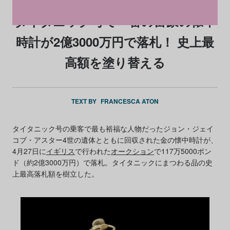
タイタニック号で一番の富豪の懐中
時計が2億3000万円で落札！ 史上最
高額を塗り替える
TEXT BY
FRANCESCA ATON
タイタニック号の乗客で最も裕福な人物だったジョン・ジェイ
コブ・アスター4世の遺体とともに回収された金の懐中時計が、
4月27日に
イギリス
で行われた
オークション
で117万5000ポン
ド（約2億3000万円）で落札。タイタニックにまつわる品の史
上最高落札額を樹立した。