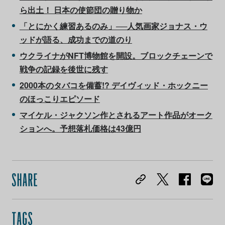
ら出土！ 日本の使節団の贈り物か
「とにかく練習あるのみ」──人気画家ジョナス・ウ
ッドが語る、成功までの道のり
ウクライナがNFT博物館を開設。ブロックチェーンで
戦争の記録を後世に残す
2000本のタバコを備蓄!? デイヴィッド・ホックニー
のほっこりエピソード
マイケル・ジャクソン作とされるアート作品がオーク
ションへ。予想落札価格は43億円