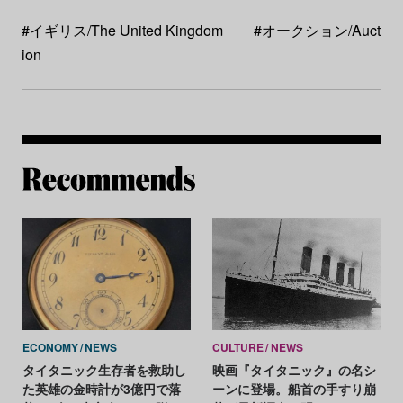
#イギリス/The United Kingdom
#オークション/Auct
ion
Re
ECONOMY
NEWS
CULTURE
NEWS
タイタニック生存者を救助し
映画『タイタニック』の名シ
た英雄の金時計が3億円で落
ーンに登場。船首の手すり崩