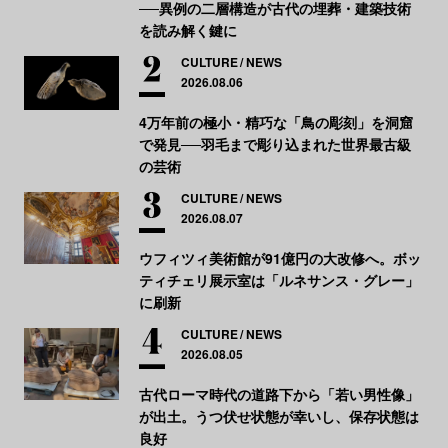
──異例の二層構造が古代の埋葬・建築技術
を読み解く鍵に
CULTURE
NEWS
2026.08.06
4万年前の極小・精巧な「鳥の彫刻」を洞窟
で発見──羽毛まで彫り込まれた世界最古級
の芸術
CULTURE
NEWS
2026.08.07
ウフィツィ美術館が91億円の大改修へ。ボッ
ティチェリ展示室は「ルネサンス・グレー」
に刷新
CULTURE
NEWS
2026.08.05
古代ローマ時代の道路下から「若い男性像」
が出土。うつ伏せ状態が幸いし、保存状態は
良好