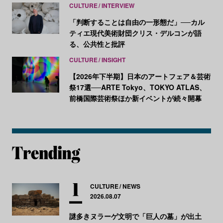
CULTURE
INTERVIEW
「判断することは自由の一形態だ」──カル
ティエ現代美術財団クリス・デルコンが語
る、公共性と批評
CULTURE
INSIGHT
【2026年下半期】日本のアートフェア＆芸術
祭17選──ARTE Tokyo、TOKYO ATLAS、
前橋国際芸術祭ほか新イベントが続々開幕
CULTURE
NEWS
2026.08.07
謎多きヌラーゲ文明で「巨人の墓」が出土