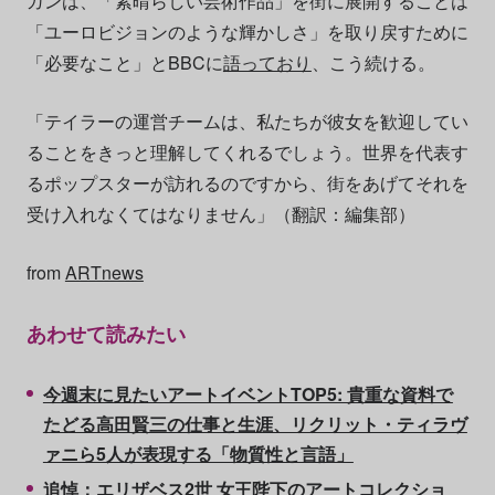
ガンは、「素晴らしい芸術作品」を街に展開することは
「ユーロビジョンのような輝かしさ」を取り戻すために
「必要なこと」とBBCに
語っており
、こう続ける。
「テイラーの運営チームは、私たちが彼女を歓迎してい
ることをきっと理解してくれるでしょう。世界を代表す
るポップスターが訪れるのですから、街をあげてそれを
受け入れなくてはなりません」（翻訳：編集部）
from
ARTnews
あわせて読みたい
今週末に見たいアートイベントTOP5: 貴重な資料で
たどる高田賢三の仕事と生涯、リクリット・ティラヴ
ァニら5人が表現する「物質性と言語」
追悼：エリザベス2世 女王陛下のアートコレクショ