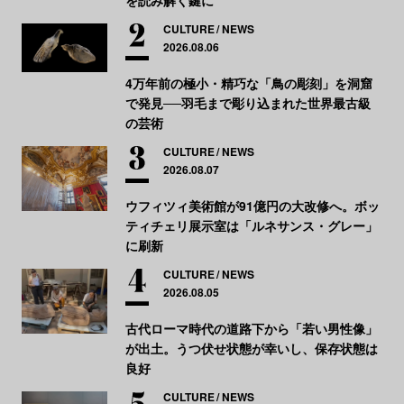
を読み解く鍵に
CULTURE
NEWS
2026.08.06
4万年前の極小・精巧な「鳥の彫刻」を洞窟
で発見──羽毛まで彫り込まれた世界最古級
の芸術
CULTURE
NEWS
2026.08.07
ウフィツィ美術館が91億円の大改修へ。ボッ
ティチェリ展示室は「ルネサンス・グレー」
に刷新
CULTURE
NEWS
2026.08.05
古代ローマ時代の道路下から「若い男性像」
が出土。うつ伏せ状態が幸いし、保存状態は
良好
CULTURE
NEWS