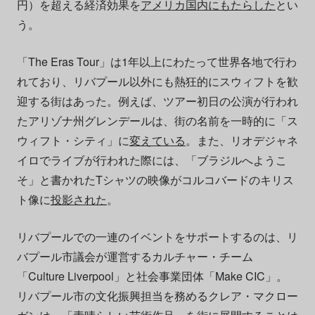
円）を超える経済効果を
アメリカ国内にもたらした
とい
う。
「The Eras Tour」は1年以上にわたって世界各地で行わ
れており、リバプール以外にも熱狂的にスウィフトを歓
迎する街はあった。例えば、ツアー初日の公演が行われ
たアリゾナ州グレンデールは、街の名前を一時的に「ス
ウィフト・シティ」に
変えている
。また、リオデジャネ
イロでライブが行われた際には、「ブラジルへようこ
そ」と書かれたTシャツの映像がコルコバードのキリス
ト像に
投影された
。
リバプールでの一連のイベントをサポートするのは、リ
バプール市議会が運営するカルチャー・チーム
「Culture Liverpool」と社会事業団体「Make CIC」。
リバプール市の文化振興担当を務めるクレア・マクロー