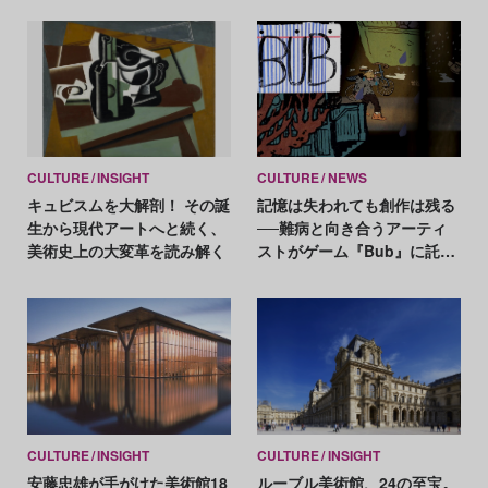
CULTURE
INSIGHT
CULTURE
NEWS
キュビスムを大解剖！ その誕
記憶は失われても創作は残る
生から現代アートへと続く、
──難病と向き合うアーティ
美術史上の大変革を読み解く
ストがゲーム『Bub』に託し
たもの
CULTURE
INSIGHT
CULTURE
INSIGHT
安藤忠雄が手がけた美術館18
ルーブル美術館、24の至宝。