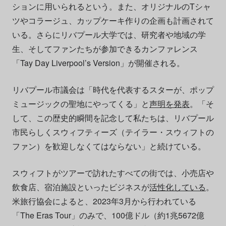
ションに用いられるという。また、オリジナルのTシャ
ツやコラージュ、カップケーキ作りの企画も計画されて
いる。さらにリバプール大学では、研究者や地域の学
生、そしてファンたちが参加できるカンファレンス
「Tay Day Liverpool’s Version」が開催される。
リバプール市議会は「時代を代表するスターが、ポップ
ミュージックの聖地にやってくる」と
声明を発表
。「そ
して、この歴史的瞬間を記念して私たちは、リバプール
市民らしくスウィフティーズ（テイラー・スウィフトの
ファン）を歓迎しなくてはならない」と続けている。
スウィフトがツアーで訪れたすべての街では、小売店や
飲食店、宿泊施設といったビジネスが
活性化している
。
米旅行協会によると、2023年3月から行われている
「The Eras Tour」のみで、100億ドル（約1兆5672億