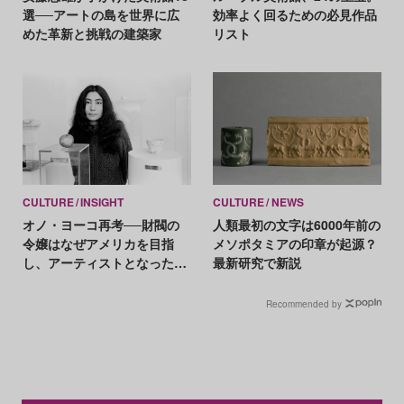
選──アートの島を世界に広
効率よく回るための必見作品
めた革新と挑戦の建築家
リスト
CULTURE
INSIGHT
CULTURE
NEWS
オノ・ヨーコ再考──財閥の
人類最初の文字は6000年前の
令嬢はなぜアメリカを目指
メソポタミアの印章が起源？
し、アーティストとなったの
最新研究で新説
か
Recommended by