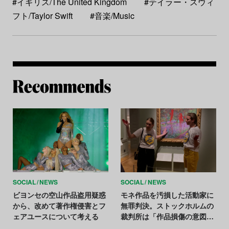
#イギリス/The United Kingdom
#テイラー・スウィ
フト/Taylor Swift
#音楽/Music
Re
SOCIAL
NEWS
SOCIAL
NEWS
ビヨンセの空山作品盗用疑惑
モネ作品を汚損した活動家に
から、改めて著作権侵害とフ
無罪判決。ストックホルムの
ェアユースについて考える
裁判所は「作品損傷の意図な
し」と判断