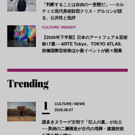
「判断することは自由の一形態だ」──カル
ティエ現代美術財団クリス・デルコンが語
る、公共性と批評
CULTURE
INSIGHT
【2026年下半期】日本のアートフェア＆芸術
祭17選──ARTE Tokyo、TOKYO ATLAS、
前橋国際芸術祭ほか新イベントが続々開幕
CULTURE
NEWS
2026.08.07
謎多きヌラーゲ文明で「巨人の墓」が出土
──異例の二層構造が古代の埋葬・建築技術