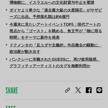
博物館に、イスラエルへの文化財貸与中止を要請
ダイヤより希少な「過去最大級の火星隕石」がサザビ
ーズに出品。予想落札額は約6億円
今週末に見たいアートイベントTOP5：現代アートの
視点から「ゴースト」を眺める、角文平が「物に宿る
時間」をテーマに新作を発表
ドクメンタの「反ユダヤ主義的」作品撤去の騒動に、
政治家が動き出す
バンクシーに非難されたGUESSに、再び盗用疑惑。
グラフィティアーティストのタグを無断利用か