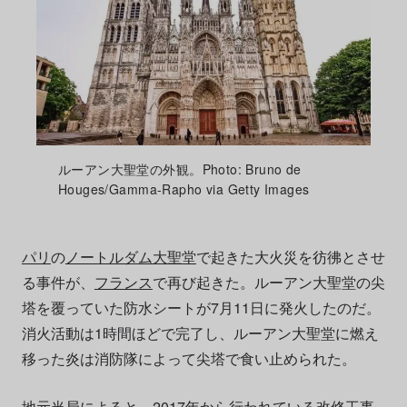
ルーアン大聖堂の外観。Photo: Bruno de
Houges/Gamma-Rapho via Getty Images
パリ
の
ノートルダム大聖堂
で起きた大火災を彷彿とさせ
る事件が、
フランス
で再び起きた。ルーアン大聖堂の尖
塔を覆っていた防水シートが7月11日に発火したのだ。
消火活動は1時間ほどで完了し、ルーアン大聖堂に燃え
移った炎は消防隊によって尖塔で食い止められた。
地元当局によると、2017年から行われている改修工事