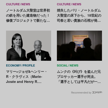
CULTURE
NEWS
CULTURE
NEWS
ノートルダム大聖堂は世界初
焼失したパリ・ノートルダム
の鉄を用いた建造物だった！
大聖堂の床下から、18世紀の
修復プロジェクトで新たな歴
司祭と若い貴族の石棺が発見
史的発見
される
ECONOMY
PROFILE
SOCIAL
NEWS
マリー=ジョゼ&ヘンリー・
ムンクの《叫び》を盗んだ元
R・クラヴィス（Marie-
プロサッカー選手が死去。
Josée and Henry R.
「選手としては平凡だが一流
Kravis）
の泥棒だった」
Recommended by