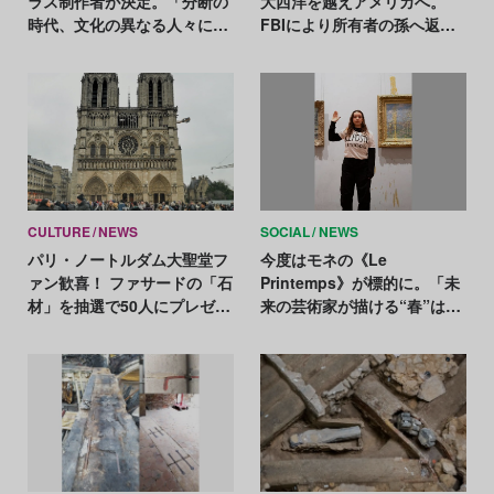
ラス制作者が決定。「分断の
大西洋を越えアメリカへ。
時代、文化の異なる人々に理
FBIにより所有者の孫へ返還
解される作品に」
される
CULTURE
NEWS
SOCIAL
NEWS
パリ・ノートルダム大聖堂フ
今度はモネの《Le
ァン歓喜！ ファサードの「石
Printemps》が標的に。「未
材」を抽選で50人にプレゼン
来の芸術家が描ける“春”はも
ト
う来ない」