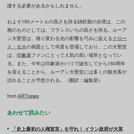
護する必要があるかもしれません」
およそ150メートルの高さを誇る鋳鉄製の尖塔は、この
種のものとしては、フランスいちの高さを誇る。ルーア
ン大聖堂は、移り変わる光の影響を巧みに捉える
クロー
ド・モネ
の画題として何度も登場しており、この大聖堂
は、
印象派
ファンにとって人気の高い場所となってい
る。また、今年は印象派がパリで誕生してから150周年
を迎えることから、ルーアン大聖堂には多くの観光客が
訪れることが予想される。（翻訳：編集部）
from
ARTnews
あわせて読みたい
「史上最初の人権宣言」を守れ！ イラン政府が大英