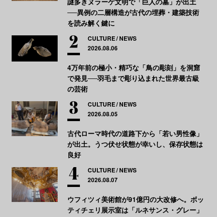
謎多きヌラーゲ文明で「巨人の墓」が出土
──異例の二層構造が古代の埋葬・建築技術
を読み解く鍵に
CULTURE
NEWS
2026.08.06
4万年前の極小・精巧な「鳥の彫刻」を洞窟
で発見──羽毛まで彫り込まれた世界最古級
の芸術
CULTURE
NEWS
2026.08.05
古代ローマ時代の道路下から「若い男性像」
が出土。うつ伏せ状態が幸いし、保存状態は
良好
CULTURE
NEWS
2026.08.07
ウフィツィ美術館が91億円の大改修へ。ボッ
ティチェリ展示室は「ルネサンス・グレー」