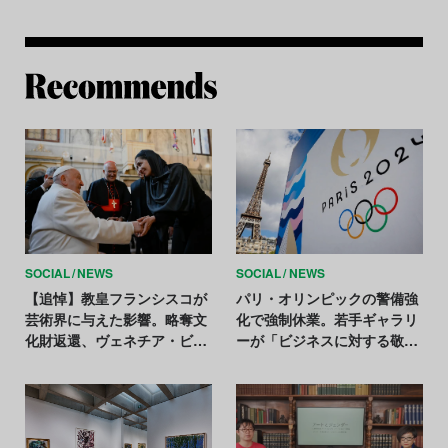
Re
SOCIAL
NEWS
SOCIAL
NEWS
【追悼】教皇フランシスコが
パリ・オリンピックの警備強
芸術界に与えた影響。略奪文
化で強制休業。若手ギャラリ
化財返還、ヴェネチア・ビエ
ーが「ビジネスに対する敬意
ンナーレ初訪問など
がない」と反発