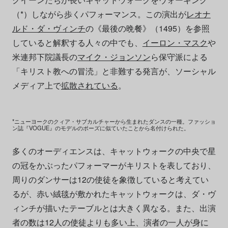
（*）しながら歩くパフォーマンス。この演出が
レオナ
ルド・ダ・ヴィンチ
の《最後の晩餐》（1495）を参照
していると解釈する人々の中でも、
イーロン・マスク
や
米連邦下院議長の
マイク・ジョンソン
ら保守派による
「キリスト教への冒涜」と非難する発言が、ソーシャル
メディア上で
拡散されている
。
*ニューヨークのクィア・サブカルチャーから生まれたダンスの一種。ファッショ
ン誌『VOGUE』のモデルのポーズに似ていたことから名付けられた。
多くのオーディエンスは、キャットウォークの中央で星
の冠をかぶったパフォーマーがキリストを表しており、
周りのダンサーは12の使徒を象徴していると考えてい
るが、赤い絨毯が敷かれたキャットウォークは、ダ・ヴ
ィンチが描いたテーブルとは大きく異なる。また、出演
者の数は12人の使徒よりも多い上、演者の一人が身に