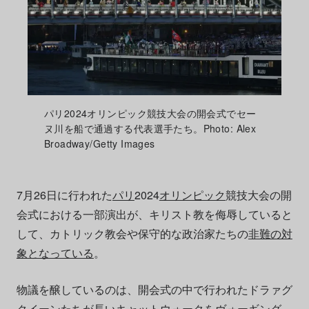
パリ2024オリンピック競技大会の開会式でセー
ヌ川を船で通過する代表選手たち。Photo: Alex
Broadway/Getty Images
7月26日に行われた
パリ
2024
オリンピック
競技大会の開
会式における一部演出が、キリスト教を侮辱していると
して、カトリック教会や保守的な政治家たちの
非難の対
象となっている
。
物議を醸しているのは、開会式の中で行われたドラァグ
クイーンたちが長いキャットウォークをヴォーギング