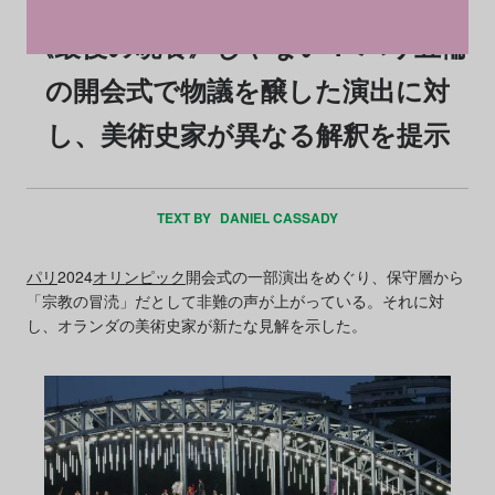
《最後の晩餐》じゃない？ パリ五輪
の開会式で物議を醸した演出に対
し、美術史家が異なる解釈を提示
TEXT BY
DANIEL CASSADY
パリ
2024
オリンピック
開会式の一部演出をめぐり、保守層から
「宗教の冒涜」だとして非難の声が上がっている。それに対
し、オランダの美術史家が新たな見解を示した。