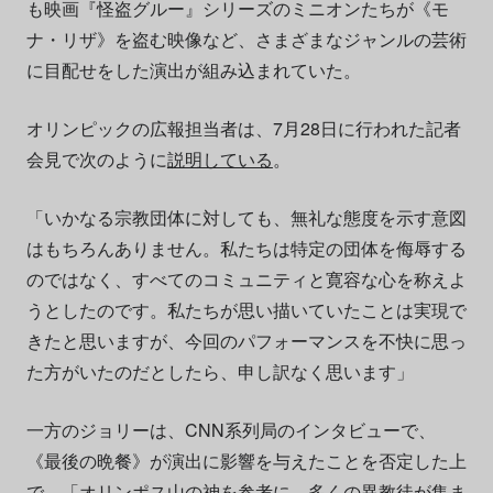
も映画『怪盗グルー』シリーズのミニオンたちが《モ
ナ・リザ》を盗む映像など、さまざまなジャンルの芸術
に目配せをした演出が組み込まれていた。
オリンピックの広報担当者は、7月28日に行われた記者
会見で次のように
説明している
。
「いかなる宗教団体に対しても、無礼な態度を示す意図
はもちろんありません。私たちは特定の団体を侮辱する
のではなく、すべてのコミュニティと寛容な心を称えよ
うとしたのです。私たちが思い描いていたことは実現で
きたと思いますが、今回のパフォーマンスを不快に思っ
た方がいたのだとしたら、申し訳なく思います」
一方のジョリーは、CNN系列局のインタビューで、
《最後の晩餐》が演出に影響を与えたことを否定した上
で、「オリンポス山の神を参考に、多くの異教徒が集ま