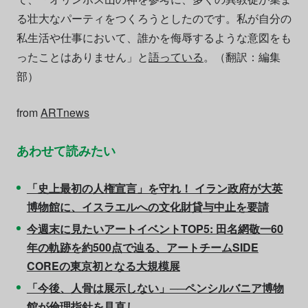
る壮大なパーティをつくろうとしたのです。私が自分の
私生活や仕事において、誰かを侮辱するような意図をも
ったことはありません」と
語っている
。（翻訳：編集
部）
from
ARTnews
あわせて読みたい
「史上最初の人権宣言」を守れ！ イラン政府が大英
博物館に、イスラエルへの文化財貸与中止を要請
今週末に見たいアートイベントTOP5: 田名網敬一60
年の軌跡を約500点で辿る、アートチームSIDE
COREの東京初となる大規模展
「今後、人骨は展示しない」──ペンシルバニア博物
館が倫理指針を見直し