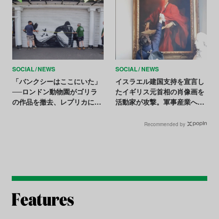
SOCIAL
NEWS
SOCIAL
NEWS
「バンクシーはここにいた」
イスラエル建国支持を宣言し
──ロンドン動物園がゴリラ
たイギリス元首相の肖像画を
の作品を撤去、レプリカに置
活動家が攻撃。軍事産業への
換
投資にも抗議か
Recommended by