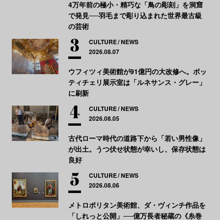
4万年前の極小・精巧な「鳥の彫刻」を洞窟
で発見──羽毛まで彫り込まれた世界最古級
の芸術
CULTURE
NEWS
2026.08.07
ウフィツィ美術館が91億円の大改修へ。ボッ
ティチェリ展示室は「ルネサンス・グレー」
に刷新
CULTURE
NEWS
2026.08.05
古代ローマ時代の道路下から「若い男性像」
が出土。うつ伏せ状態が幸いし、保存状態は
良好
CULTURE
NEWS
2026.08.06
メトロポリタン美術館、ダ・ヴィンチ作品を
「しれっと公開」──億万長者秘蔵の《糸巻