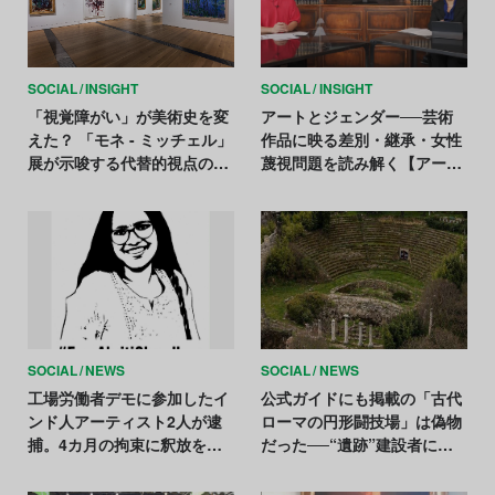
SOCIAL
INSIGHT
SOCIAL
INSIGHT
「視覚障がい」が美術史を変
アートとジェンダー──芸術
えた？ 「モネ - ミッチェル」
作品に映る差別・継承・女性
展が示唆する代替的視点の価
蔑視問題を読み解く【アート
値
で祝う国際女性デー】
SOCIAL
NEWS
SOCIAL
NEWS
工場労働者デモに参加したイ
公式ガイドにも掲載の「古代
ンド人アーティスト2人が逮
ローマの円形闘技場」は偽物
捕。4カ月の拘束に釈放を求
だった──“遺跡”建設者に実
める声広がる
刑