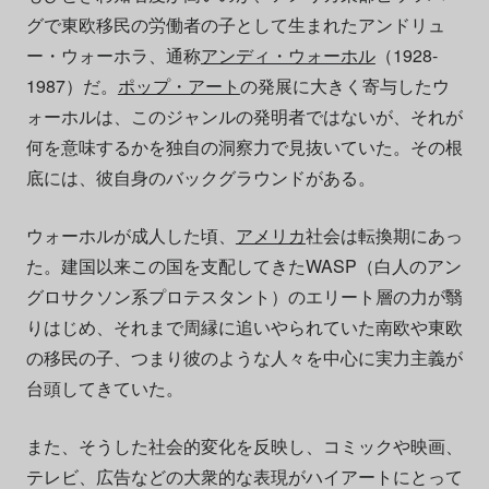
グで東欧移民の労働者の子として生まれたアンドリュ
ー・ウォーホラ、通称
アンディ・ウォーホル
（1928-
1987）だ。
ポップ・アート
の発展に大きく寄与したウ
ォーホルは、このジャンルの発明者ではないが、それが
何を意味するかを独自の洞察力で見抜いていた。その根
底には、彼自身のバックグラウンドがある。
ウォーホルが成人した頃、
アメリカ
社会は転換期にあっ
た。建国以来この国を支配してきたWASP（白人のアン
グロサクソン系プロテスタント）のエリート層の力が翳
りはじめ、それまで周縁に追いやられていた南欧や東欧
の移民の子、つまり彼のような人々を中心に実力主義が
台頭してきていた。
また、そうした社会的変化を反映し、コミックや映画、
テレビ、広告などの大衆的な表現がハイアートにとって