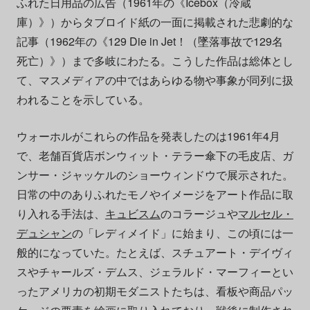
ふれた日用品の広告（1961年の《Icebox（冷蔵
庫）》）からタブロイド紙の一面に掲載された悲劇的な
記事（1962年の《129 Die in Jet！（墜落事故で129名
死亡）》）まで多岐にわたる。こうした作品は総体とし
て、マスメディアの中ではあらゆる物や事象が同列に扱
われることを示している。
ウォーホルがこれらの作品を発表したのは1961年4月
で、老舗百貨店ボンウィット・テラー傘下の毛皮店、ガ
ンサー・ジャッケルのショーウィンドウで展示された。
日常の中のありふれたモノやイメージをアート作品に取
り入れる手法は、
キュビスム
のコラージュや
マルセル・
デュシャン
の「レディメイド」に始まり、この頃には一
般的になっていた。たとえば、スチュアート・デイヴィ
スやチャールズ・デムス、ジェラルド・マーフィーとい
ったアメリカの初期モダニストたちは、看板や商品パッ