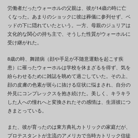
労働者だったウォーホルの父親は、彼が14歳の時に亡
くなった。あまりのショックに彼は葬儀に参列せず、ベ
ッドの下に隠れていたという。一方、母親のジュリアは
文化的な関心の持ち主で、そうした性質がウォーホルに
受け継がれた。
8歳の時、舞踏病（顔や手足が不随意運動を起こす疾
患）に罹ったウォーホルは学校を休まざるを得ず、気を
紛らわせるために雑誌を眺めて過ごしていた。その上、
顔の皮膚の色素が斑らに抜ける症状に悩まされ、自分の
外見にコンプレックスを抱き続けた。美しく、キラキラ
した人への憧れへと変換されたその感情は、生涯彼につ
きまとっている。
また、彼が育ったのは東方典礼カトリックの家庭だが、
プロテスタントが主流のアメリカで当時カトリック信徒