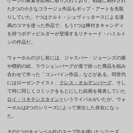
ケージの要素を絵画に取り入れており、戦後に制作され
た2つの小さなコラージュ作品もポップ・アートを先取
りしていた。1つはクルト・シュヴィッタースによる漫
画のコマを使った作品で、もう1つは棒付きキャンディ
を持つボディビルダーが登場するリチャード・ハミルト
ンの作品だ。
ウォーホルの少し前には、ジャスパー・ジョーンズの旗
や標的の絵、ラウシェンバーグが道で拾った廃品を組み
合わせて作った「コンバイン作品」などがある。同世代
にはローゼンクイスト、
クレス・オルデンバーグ
、そし
て特に同じくコミックをもとにした絵画を発表していた
ロイ・リキテンスタイン
というライバルがいたが、ウォ
ーホルは2つのシリーズによって突出した存在になっ
た。
その1つがキャンベル社のスープ缶を描いたシリーズ