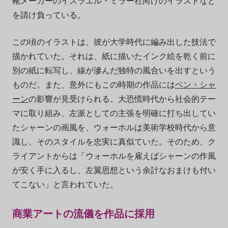
靴メーカーのイスラエル・ミラー社向けのイラストなど
を請け負っている。
この頃のイラストは、彼が大学時代に編み出した技法で
描かれていた。それは、紙に描いたインク絵を乾く前に
別の紙に転写し、線が滲んだ独特の風合いを出すという
ものだ。また、意外にもこの時期の作品には
ベン・シャ
ーン
の影響が見受けられる。大恐慌時代から社会的テー
マに取り組み、左派としての主張を明確に打ち出してい
たシャーンの画風を、ウォーホルは美術学校時代から意
識し、そのスタイルを忠実に真似ていた。そのため、ク
ライアントからは「ウォーホルを雇えばシャーンの作風
が安く手に入るし、左翼思想という余計なおまけも付い
てこない」と言われていた。
商業アートの流儀を作品に採用