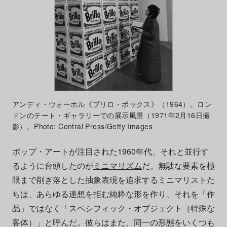
アンディ・ウォーホル《ブリロ・ボックス》（1964）。ロン
ドンのテート・ギャラリーでの展示風景（1971年2月16日撮
影）。Photo: Central Press/Getty Images
ポップ・アートが注目された1960年代、それと並行す
るように台頭したのが
ミニマリズム
だ。無駄な要素を極
限まで削ぎ落とした抽象表現を追求するミニマリストた
ちは、あらゆる連想を拒む純粋な形を作り、それを「作
品」ではなく「スペシフィック・オブジェクト（特殊な
客体）」と呼んだ。彼らはまた、同一の形態をいくつも