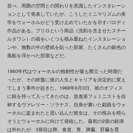
並べ、周囲の空間との関わりを意識したインスタレーシ
ョンとして発表していたが、こうしたミニマリズムの美
学をウォーホルがどう受け止めていたかを示すパロディ
作品がある。プリロという商品（洗剤を含ませたスチー
ルタワシ）の箱をいくつも積み重ねたインスタレーショ
ンや、無数の牛の壁紙を貼った部屋、たくさんの銀色の
風船を浮かべた部屋などだ。
1960年代はウォーホルの独創性が最も際立った時期だ
ったが、その終盤に彼の人生とキャリアを決定的に変え
てしまう事件が起きた。1968年6月3日、彼のオフィス
に銃を持って入ってきたのは、急進派フェミニストを自
称するヴァレリー・ソラナス。自身が書いた戯曲をウォ
ーホルに盗まれたと思い込んだ彼女は、その恨みを晴ら
そうとウォーホルに向けて発砲した。最初の2発の銃弾
は外れたが、3発目は肺、食道、胃、脾臓、肝臓を貫