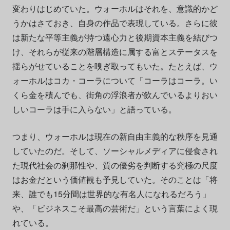
変わりはじめていた。ウォーホルはそれを、意識的かど
うかはさておき、自身の作品で表現している。さらに彼
は新たな平等主義が持つ遠心力と後期資本主義を結びつ
け、それらが従来の階層構造に属する富とステータスを
揺らがせていることを嗅ぎ取ってもいた。たとえば、ウ
ォーホルはコカ・コーラについて「コーラはコーラ。い
くら金を積んでも、街角の浮浪者が飲んでいるよりおい
しいコーラは手に入らない」と語っている。
つまり、ウォーホルは現在の新自由主義的な秩序を見通
していたのだ。そして、ソーシャルメディアに侵食され
た現代社会の刹那性や、質の優劣を判断する究極の尺度
はお金だという価値観も予見していた。そのことは「将
来、誰でも15分間は世界的な有名人になれるだろう」
や、「ビジネスこそ最高の芸術だ」という言葉によく現
れている。