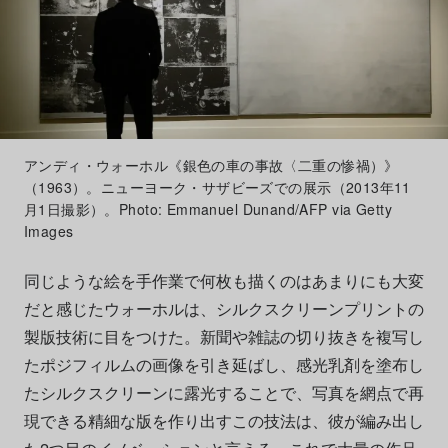
アンディ・ウォーホル《銀色の車の事故〈二重の惨禍）》
（1963）。ニューヨーク・サザビーズでの展示（2013年11
月1日撮影）。Photo: Emmanuel Dunand/AFP via Getty
Images
同じような絵を手作業で何枚も描くのはあまりにも大変
だと感じたウォーホルは、シルクスクリーンプリントの
製版技術に目をつけた。新聞や雑誌の切り抜きを複写し
たポジフィルムの画像を引き延ばし、感光乳剤を塗布し
たシルクスクリーンに露光することで、写真を網点で再
現できる精細な版を作り出すこの技法は、彼が編み出し