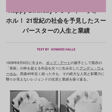
Happy Birthday アンディ・ウォー
ホル！ 21世紀の社会を予見したスー
パースターの人生と業績
TEXT BY
HOWARD HALLE
1928年8月6日に生まれ、
ポップ・アート
の旗手として既存の
「美術」の枠を超える作品を次々に生み出した
アンディ・ウォ
ーホル
。死後40年近く経った今も、その絶大な人気と影響力に
翳りが見えないレジェンドの生涯と業績を振り返る。