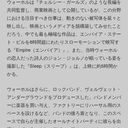
ウォーホルは『チェルシー・ガールズ』のような長編を
共同監督し、商業映画として公開しているが、この分野
における注目すべき仕事は、動きのない被写体を延々と
映し出し、映画というメディアを脱構築してみせたこと
だろう。中でも最も極端な作品は、エンパイア・ステー
ト・ビルを8時間超にわたりスローモーションで映写す
る『Empire（エンパイア）』。また、当時ウォーホル
の恋人だった詩人のジョン・ジョルノが眠っている姿を
撮影した『Sleep（スリープ）』は、上映に約5時間か
かる。
ウォーホルはさらに、ロックバンド、ヴェルヴェット・
アンダーグラウンドをプロデュースした。バンドメンバ
ーに楽器を買い与え、ファクトリーにリハーサル用のス
ペースを設けるなど、バンドの後ろ盾となり、このスペ
ースで自らが主催したオールナイトパーティに彼らを出