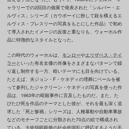
ャラリーでの2回目の個展で発表された「シルバー・エ
ルヴィス」シリーズ（カウボーイに扮して銃を構えるエ
ルヴィス・プレスリーの写真をもとにした作品）で初め
て導入されたイメージの反復と重なりも、ウォーホル作
品に特徴的なスタイルとなった。
この時代のウォーホルは、
モンロー
や
エリザベス・テイ
ラー
といった有名女優の肖像をさまざまなパターンで繰
り返し制作する一方、暗いテーマにも目を向けている。
たとえば、夫ジョン・F・ケネディの埋葬にベールを被
って参列したジャクリーン・ケネディの写真を使った作
品は、1963年の暗殺事件に言及したものだ。また、た
びたび死を作品のテーマとした彼が、それを最も深く追
求した「死と惨禍」シリーズは、人種暴動や自動車事故
などのモチーフごとに分類された70点の絵で構成され
ている。大統領暗殺後の社会的混乱に呼応するような不