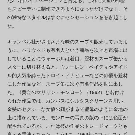
た2つ目のイノベーションと言える。これで大量の作品
をスピーディに制作できるようになっただけでなく、そ
の独特なスタイルはすぐにセンセーションを巻き起こし
た。
キャンベル社がさまざまな味のスープを販売しているよ
うに、ハリウッドも有名人という商品を次々と市場に出
していることにウォーホルは着目。題材をスープ缶から
スターに切り替えると、ウォーレン・ベイティやアイド
ル的人気を誇ったトロイ・ドナヒューなどの俳優を題材
にした作品など、スープ缶に次ぐ有名作品を世に出し
た。《黄金のマリリン・モンロー》（1962）と名付け
られた作品では、カンバスにシルクスクリーンを用い、
金髪のセクシーな女優の顔がまるで聖母のように金地の
上に描かれている。モンローの写真の版の下には色面が
配されているが、これは彼の作品のトレードマークとも
言える手法となった。もう1つ、1963年にフェルス・ギ