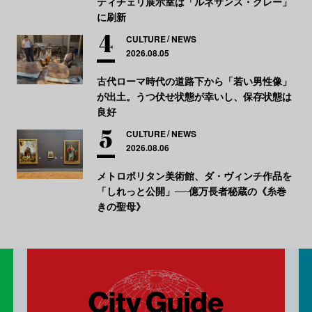
ティチェリ展示室は「ルネサンス・グレー」
に刷新
CULTURE
NEWS
2026.08.05
古代ローマ時代の道路下から「若い男性像」
が出土。うつ伏せ状態が幸いし、保存状態は
良好
CULTURE
NEWS
2026.08.06
メトロポリタン美術館、ダ・ヴィンチ作品を
「しれっと公開」──億万長者秘蔵の《糸巻
きの聖母》