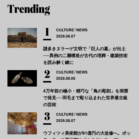
CULTURE
NEWS
2026.08.07
謎多きヌラーゲ文明で「巨人の墓」が出土
──異例の二層構造が古代の埋葬・建築技術
を読み解く鍵に
CULTURE
NEWS
2026.08.06
4万年前の極小・精巧な「鳥の彫刻」を洞窟
で発見──羽毛まで彫り込まれた世界最古級
の芸術
CULTURE
NEWS
2026.08.07
ウフィツィ美術館が91億円の大改修へ。ボッ