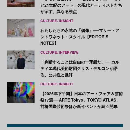
と21世紀のアート」の現代アーティストたち
が示す、異なる視点
CULTURE
INSIGHT
わたしたちの永遠の「偶像」──マリー・ア
ントワネット・スタイル【EDITOR’S
NOTES】
CULTURE
INTERVIEW
「判断することは自由の一形態だ」──カル
ティエ現代美術財団クリス・デルコンが語
る、公共性と批評
CULTURE
INSIGHT
【2026年下半期】日本のアートフェア＆芸術
祭17選──ARTE Tokyo、TOKYO ATLAS、
前橋国際芸術祭ほか新イベントが続々開幕