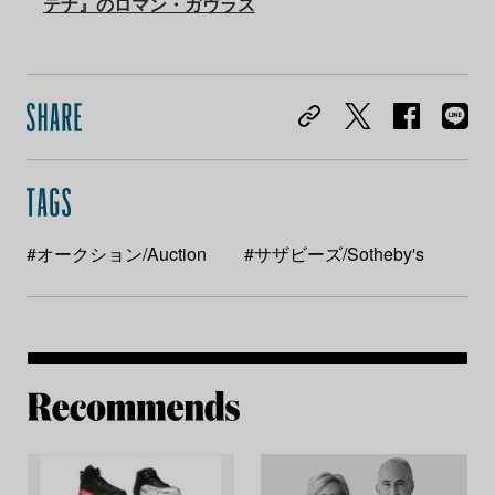
テナ』のロマン・ガヴラス
#オークション/Auction
#サザビーズ/Sotheby's
Re