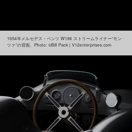
1954年メルセデス・ベンツ W196 ストリームライナー“モン
ツァ”の背面。Photo: ©Bill Pack | V12enterprises.com