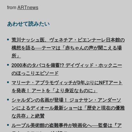
from
ARTnews
あわせて読みたい
荒川ナッシュ医、ヴェネチア・ビエンナーレ日本館の
構想を語る──テーマは「赤ちゃんの声が聞こえる場
所」
2000本のタバコを備蓄!? デイヴィッド・ホックニー
のほっこりエピソード
マリーナ・アブラモヴィッチが3年ぶりにNFTアート
を発表！ アートを「より身近なものに」
シャルダンの名画が登場！ ジョナサン・アンダーソ
ンによるディオール最新ショーは「歴史と現在の優雅
な共存」と絶賛
ルーブル美術館の盗難事件が映画化へ──監督は『ア