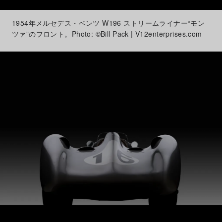
1954年メルセデス・ベンツ W196 ストリームライナー“モン
ツァ”のフロント。Photo: ©Bill Pack | V12enterprises.com