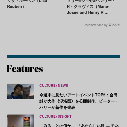
リサ・ルーベン（Lisa
マリー=ジョゼ&ヘンリー・
Reuben）
R・クラヴィス（Marie-
Josée and Henry R.
Kravis）
Recommended by
CULTURE
NEWS
今週末に見たいアートイベントTOP5：会田
誠が大作《混浴図》を公開制作、ピーター・
ハリーが新作を発表
CULTURE
INSIGHT
「みる」とは何か──「あたらしい目 ― モネ