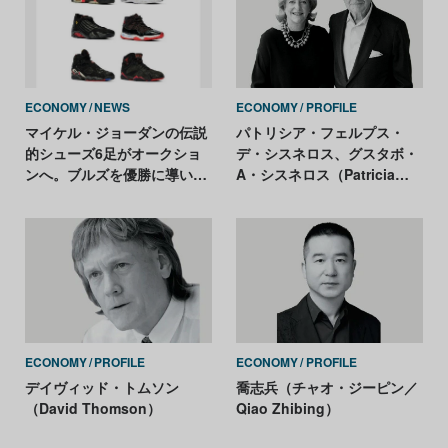
ECONOMY
NEWS
ECONOMY
PROFILE
マイケル・ジョーダンの伝説
パトリシア・フェルプス・
的シューズ6足がオークショ
デ・シスネロス、グスタボ・
ンへ。ブルズを優勝に導いた
A・シスネロス（Patricia
「コレクターズアイテムの最
Phelps de Cisneros and
高峰」
Gustavo A. Cisneros）
ECONOMY
PROFILE
ECONOMY
PROFILE
デイヴィッド・トムソン
喬志兵（チャオ・ジーピン／
（David Thomson）
Qiao Zhibing）