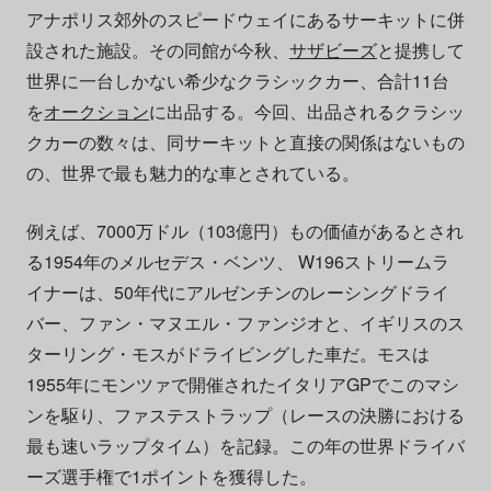
アナポリス郊外のスピードウェイにあるサーキットに併
設された施設。その同館が今秋、
サザビーズ
と提携して
世界に一台しかない希少なクラシックカー、合計11台
を
オークション
に出品する。今回、出品されるクラシッ
クカーの数々は、同サーキットと直接の関係はないもの
の、世界で最も魅力的な車とされている。
例えば、7000万ドル（103億円）もの価値があるとされ
る1954年のメルセデス・ベンツ、 W196ストリームラ
イナーは、50年代にアルゼンチンのレーシングドライ
バー、ファン・マヌエル・ファンジオと、イギリスのス
ターリング・モスがドライビングした車だ。モスは
1955年にモンツァで開催されたイタリアGPでこのマシ
ンを駆り、ファステストラップ（レースの決勝における
最も速いラップタイム）を記録。この年の世界ドライバ
ーズ選手権で1ポイントを獲得した。