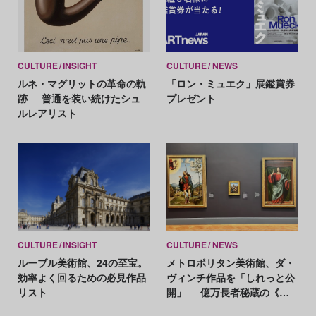
CULTURE
INSIGHT
CULTURE
NEWS
ルネ・マグリットの革命の軌
「ロン・ミュエク」展鑑賞券
跡──普通を装い続けたシュ
プレゼント
ルレアリスト
CULTURE
INSIGHT
CULTURE
NEWS
ルーブル美術館、24の至宝。
メトロポリタン美術館、ダ・
効率よく回るための必見作品
ヴィンチ作品を「しれっと公
リスト
開」──億万長者秘蔵の《糸
巻きの聖母》