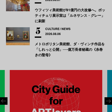
ウフィツィ美術館が91億円の大改修へ。ボッ
ティチェリ展示室は「ルネサンス・グレー」
に刷新
CULTURE
NEWS
2026.08.06
メトロポリタン美術館、ダ・ヴィンチ作品を
「しれっと公開」──億万長者秘蔵の《糸巻
きの聖母》