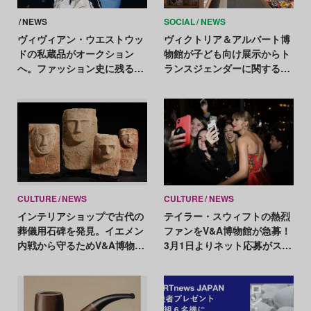
NEWS
SOCIAL
NEWS
ヴィヴィアン・ウエストウッ
ヴィクトリア＆アルバート博
ドの私蔵品がオークション
物館が子ども向け展示からト
へ。ファッション史に残るド
ランスジェンダーに関する展
レスなど200点を出品
示物を撤去。館長の独断にス
タッフが反発
CULTURE
NEWS
CULTURE
NEWS
インテリアショップで古代の
テイラー・スウィフトの熱烈
葬儀用石碑を発見。イエメン
ファンをV&A博物館が急募！
内戦から守るためV&A博物館
3月1日よりネット応募がスタ
が一時預かり
ート