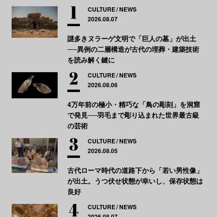
CULTURE
NEWS
2026.08.07
謎多きヌラーゲ文明で「巨人の墓」が出土
──異例の二層構造が古代の埋葬・建築技術
を読み解く鍵に
CULTURE
NEWS
2026.08.06
4万年前の極小・精巧な「鳥の彫刻」を洞窟
で発見──羽毛まで彫り込まれた世界最古級
の芸術
CULTURE
NEWS
2026.08.05
古代ローマ時代の道路下から「若い男性像」
が出土。うつ伏せ状態が幸いし、保存状態は
良好
CULTURE
NEWS
2026.08.07