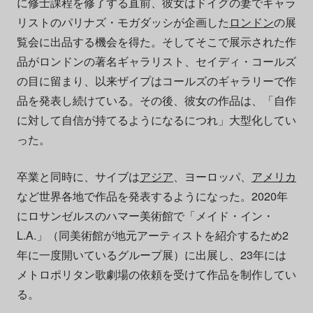
に修士課程を修了する直前、彼女はドイグの妻でギャラ
リストのパリナズ・モガダッシが企画した
ロンドン
の展
覧会に出品する機会を得た。そしてそこで展示された作
品がロンドンの著名ギャラリスト、セイディ・コールズ
の目に留まり、以来ザイプはコールズのギャラリーで作
品を発表し続けている。その後、彼女の作品は、「自作
に対して自信が持てるようになるにつれ」大型化してい
った。
卒業と同時に、サイブは
アジア
、ヨーロッパ、
アメリカ
など世界各地で作品を発表するようになった。2020年
にロサンゼルスのハマー美術館で「メイド・イン・
L.A.」（同美術館が地元アーティストを紹介するため2
年に一度開いているグループ展）に出展し、23年には
メトロポリタン歌劇場の依頼を受けて作品を制作してい
る。