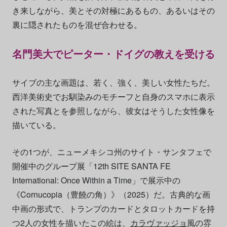
き来しながら、美とその対極にあるもの、あるいはその
裏に隠されたものを混ぜ合わせる。
名門美大でピーター・ドイグの教えを受ける
サイブの主な画題は、若く、強く、美しい女性たちだ。
西洋美術史でお馴染みのモチーフと自身のスマホに表示
された写真とを参照しながら、彼女はそうした女性像を
描いている。
その1つが、ニューメキシコ州のサイト・サンタフェで
開催中のグループ展「12th SITE SANTA FE
International: Once Within a Time」で展示中の
《Cornucopia（豊饒の角）》（2025）だ。古典的な画
中画の形式で、トランプのカードとタロットカードを持
つ2人の女性を描いたこの絵は、
カラヴァッジョ
風の雰