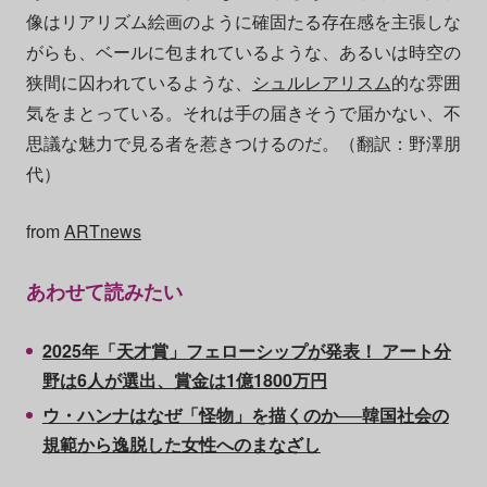
像はリアリズム絵画のように確固たる存在感を主張しな
がらも、ベールに包まれているような、あるいは時空の
狭間に囚われているような、
シュルレアリスム
的な雰囲
気をまとっている。それは手の届きそうで届かない、不
思議な魅力で見る者を惹きつけるのだ。（翻訳：野澤朋
代）
from
ARTnews
あわせて読みたい
2025年「天才賞」フェローシップが発表！ アート分
野は6人が選出、賞金は1億1800万円
ウ・ハンナはなぜ「怪物」を描くのか──韓国社会の
規範から逸脱した女性へのまなざし