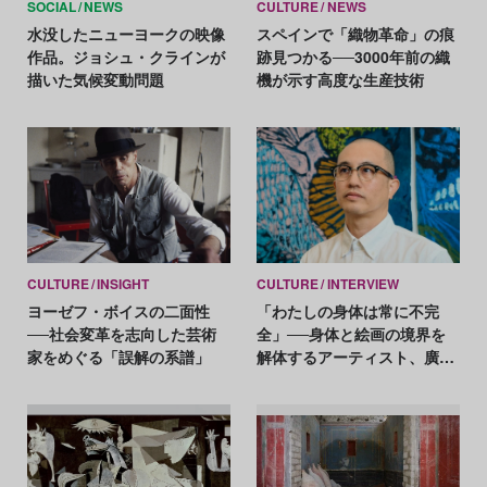
SOCIAL
NEWS
CULTURE
NEWS
水没したニューヨークの映像
スペインで「織物革命」の痕
作品。ジョシュ・クラインが
跡見つかる──3000年前の織
描いた気候変動問題
機が示す高度な生産技術
CULTURE
INSIGHT
CULTURE
INTERVIEW
ヨーゼフ・ボイスの二面性
「わたしの身体は常に不完
──社会変革を志向した芸術
全」──身体と絵画の境界を
家をめぐる「誤解の系譜」
解体するアーティスト、廣直
高