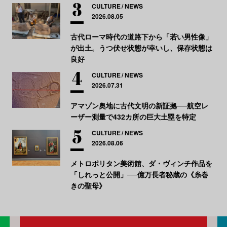
CULTURE
NEWS
2026.08.05
古代ローマ時代の道路下から「若い男性像」
が出土。うつ伏せ状態が幸いし、保存状態は
良好
CULTURE
NEWS
2026.07.31
アマゾン奥地に古代文明の新証拠──航空レ
ーザー測量で432カ所の巨大土塁を特定
CULTURE
NEWS
2026.08.06
メトロポリタン美術館、ダ・ヴィンチ作品を
「しれっと公開」──億万長者秘蔵の《糸巻
きの聖母》