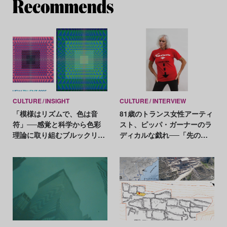
Re
CULTURE
INSIGHT
CULTURE
INTERVIEW
「模様はリズムで、色は音
81歳のトランス女性アーティ
符」──感覚と科学から色彩
スト、ピッパ・ガーナーのラ
理論に取り組むブルックリ
ディカルな戯れ──「先のこ
ン・A・ソウマホロ【New
とはわからないし、分裂した
Talent 2025】
自分が気に入っている」