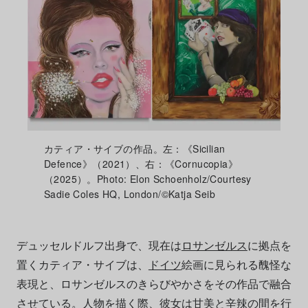
カティア・サイブの作品。左：《Sicilian
Defence》（2021）、右：《Cornucopia》
（2025）。Photo: Elon Schoenholz/Courtesy
Sadie Coles HQ, London/©Katja Seib
デュッセルドルフ出身で、現在は
ロサンゼルス
に拠点を
置くカティア・サイブは、
ドイツ
絵画に見られる醜怪な
表現と、ロサンゼルスのきらびやかさをその作品で融合
させている。人物を描く際、彼女は甘美と辛辣の間を行