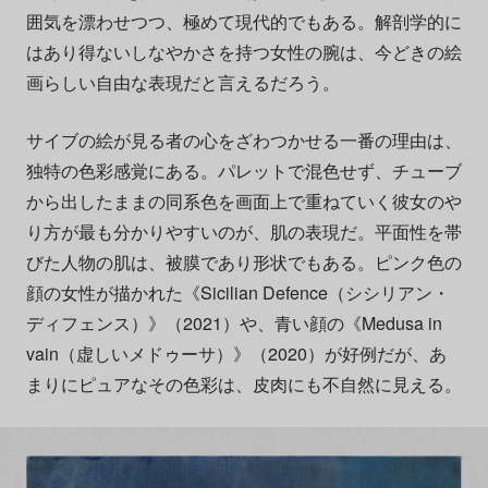
囲気を漂わせつつ、極めて現代的でもある。解剖学的に
はあり得ないしなやかさを持つ女性の腕は、今どきの絵
画らしい自由な表現だと言えるだろう。
サイブの絵が見る者の心をざわつかせる一番の理由は、
独特の色彩感覚にある。パレットで混色せず、チューブ
から出したままの同系色を画面上で重ねていく彼女のや
り方が最も分かりやすいのが、肌の表現だ。平面性を帯
びた人物の肌は、被膜であり形状でもある。ピンク色の
顔の女性が描かれた《Sicilian Defence（シシリアン・
ディフェンス）》（2021）や、青い顔の《Medusa in
vain（虚しいメドゥーサ）》（2020）が好例だが、あ
まりにピュアなその色彩は、皮肉にも不自然に見える。