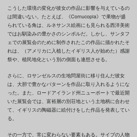
こうした環境の変化が彼女の作品に影響を与えているの
は間違いない。たとえば、《Cornucopia》で果物が盛
られている角は、ルネサンス絵画にも見られる西洋美術
ではお馴染みの豊かさのシンボルだ。しかし、サンタフ
ェでの展覧会のために制作されたこの作品に描かれたそ
れは、（アメリカに入植したイギリス人が始めた）感謝
祭や、植民地化という別の側面も連想させる。
さらに、ロサンゼルスの生地問屋街に移り住んだ彼女
は、大胆で豊かなパターンを作品に取り入れるようにな
った。また、ロードアイランド州ニューポートで最近開
いた展覧会では、富裕層の別荘地という土地柄に合わせ
て、イギリスの陶磁器に絵付けをした作品を発表してい
る。
その一方で、常に変わらない要素もある。サイブの人物