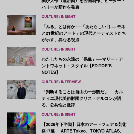
誠が大作《混浴図》を公開制作、ピーター・
ハリーが新作を発表
CULTURE
INSIGHT
「みる」とは何か──「あたらしい目 ― モネ
と21世紀のアート」の現代アーティストたち
が示す、異なる視点
CULTURE
INSIGHT
わたしたちの永遠の「偶像」──マリー・ア
ントワネット・スタイル【EDITOR’S
NOTES】
CULTURE
INTERVIEW
「判断することは自由の一形態だ」──カル
ティエ現代美術財団クリス・デルコンが語
る、公共性と批評
CULTURE
INSIGHT
【2026年下半期】日本のアートフェア＆芸術
祭17選──ARTE Tokyo、TOKYO ATLAS、