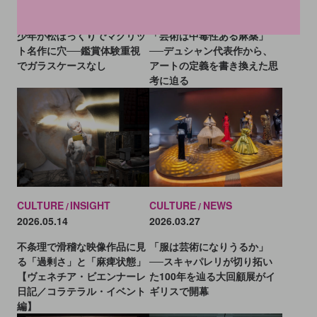
2026.06.10
2026.05.15
少年が松ぼっくりでマグリッ
「芸術は中毒性ある麻薬」
ト名作に穴──鑑賞体験重視
──デュシャン代表作から、
でガラスケースなし
アートの定義を書き換えた思
考に迫る
CULTURE
INSIGHT
CULTURE
NEWS
2026.05.14
2026.03.27
不条理で滑稽な映像作品に見
「服は芸術になりうるか」
る「過剰さ」と「麻痺状態」
──スキャパレリが切り拓い
【ヴェネチア・ビエンナーレ
た100年を辿る大回顧展がイ
日記／コラテラル・イベント
ギリスで開幕
編】