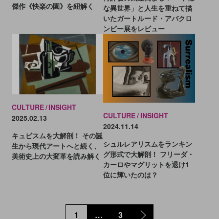
傑作《快楽の園》を紐解く
な異世界」と人生を重ねて描
いたガートルード・アバクロ
ンビー展をレビュー
CULTURE
INSIGHT
CULTURE
INSIGHT
2025.02.13
2024.11.14
キュビスムを大解剖！ その誕
シュルレアリスムをランキン
生から現代アートへと続く、
グ形式で大解剖！ フリーダ・
美術史上の大変革を読み解く
カーロやマグリットを退け1
位に輝いたのは？
1
…
3