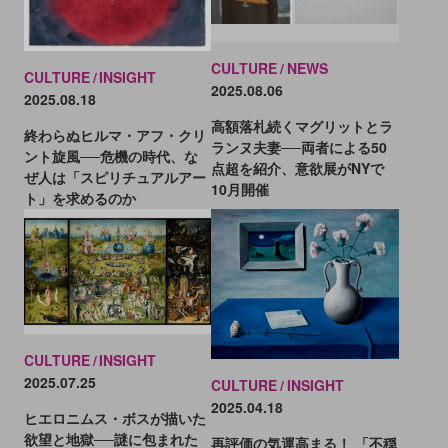
CULTURE
NEWS
CULTURE
INSIGHT
2025.08.06
2025.08.18
高額落札続くマグリットとラ
終わらぬヒルマ・アフ・クリ
ランヌ夫妻──両者による50
ント旋風──危機の時代、な
点超を紹介、意欲展がNYで
ぜ人は「スピリチュアルアー
10月開催
ト」を求めるのか
CULTURE
INSIGHT
2025.07.25
CULTURE
INSIGHT
2025.04.18
ヒエロニムス・ボスが描いた
欲望と地獄──謎に包まれた
再評価の気運高まる！ 「不穏