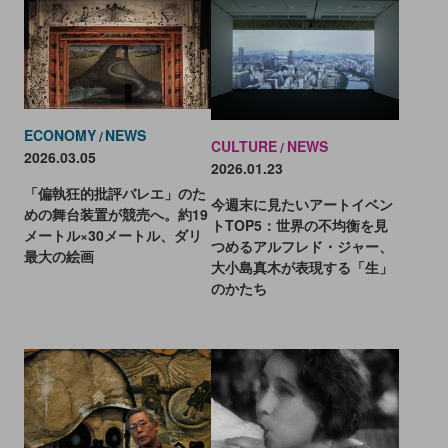
ECONOMY
NEWS
CULTURE
NEWS
2026.03.05
2026.01.23
「偏執狂的批評バレエ」のた
今週末に見たいアートイベン
めの舞台装置が競売へ。約19
トTOP5：世界の不均衡を見
メートル×30メートル、ダリ
つめるアルフレド・ジャー、
最大の絵画
大小島真木が表現する「生」
のかたち