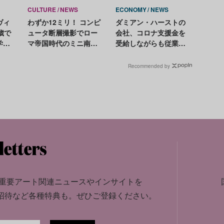
CULTURE
NEWS
ECONOMY
NEWS
ヴィ
わずか12ミリ！ コンピ
ダミアン・ハーストの
歳で
ュータ断層撮影でロー
会社、コロナ支援金を
学に
マ帝国時代のミニ南京
受給しながらも従業員
エイ
錠の超精巧な内部構造
を大量解雇
が明らかに
Recommended by
重要アート関連ニュースやインサイトを
招待など各種特典も。
ぜひご登録ください。