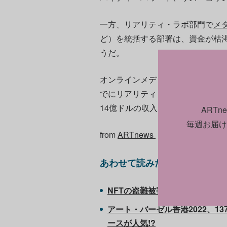
一方、リアリティ・ラボ部門で
メ
ど）を統括する部署は、資金が枯
うだ。
オンラインメディアの
『ビジネス
でにリアリティ・ラボ部門には10
14億ドルの収入しか得られていな
ART
毎週お届け
from
ARTnews
あわせて読みたい
NFTの盗難被害は1年で140億
アート・バーゼル香港2022、1
ースが人気!?