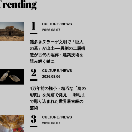
CULTURE
NEWS
2026.08.07
謎多きヌラーゲ文明で「巨人
の墓」が出土──異例の二層構
造が古代の埋葬・建築技術を
読み解く鍵に
CULTURE
NEWS
2026.08.06
4万年前の極小・精巧な「鳥の
彫刻」を洞窟で発見──羽毛ま
で彫り込まれた世界最古級の
芸術
CULTURE
NEWS
2026.08.07