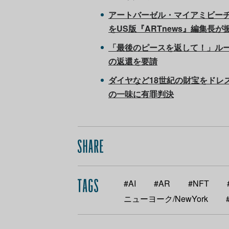
アートバーゼル・マイアミビーチ
をUS版『ARTnews』編集長が
「最後のピースを返して！」ル
の返還を要請
ダイヤなど18世紀の財宝をドレ
の一味に有罪判決
#AI
#AR
#NFT
ニューヨーク/NewYork