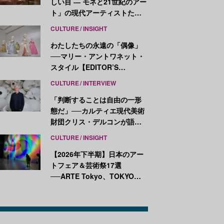
しい目 ― モネと21世紀のアー
ト」の現代アーティストたち
が示す、異なる視点
CULTURE
INSIGHT
わたしたちの永遠の「偶像」
──マリー・アントワネット・
スタイル【EDITOR’S
NOTES】
CULTURE
INTERVIEW
「判断することは自由の一形
態だ」──カルティエ現代美術
財団クリス・デルコンが語
る、公共性と批評
CULTURE
INSIGHT
【2026年下半期】日本のアー
トフェア＆芸術祭17選
──ARTE Tokyo、TOKYO
ATLAS、前橋国際芸術祭ほか
新イベントが続々開幕