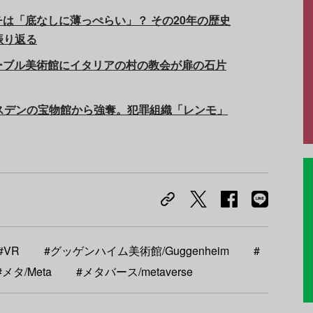
は「底なしに薄っぺらい」？ その20年の歴史
振り返る
ーブル美術館にイタリアの村の教会が扉の石片
スデンの宝物館から強奪。犯罪組織「レンモ」
#VR
#グッゲンハイム美術館/Guggenheim
#
#メタ/Meta
#メタバース/metaverse