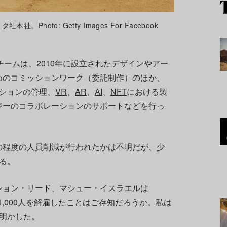
hoto: Getty Images For Facebook
チームは、2010年に設立されたデザインやアー
めのコミッションワーク（委託制作）のほか、
クションの管理、
VR
、
AR
、
AI
、
NFT
における製
ジーのコラボレーションのサポートなどを行っ
の程度の人員削減が行われたかは不明だが、少
いる。
ション・リード、マシュー・イスラエルは
が11,000人を解雇したことはご存知だろうか。私は
と明かした。