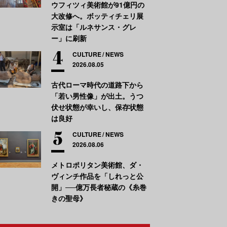
ウフィツィ美術館が91億円の
大改修へ。ボッティチェリ展
示室は「ルネサンス・グレ
ー」に刷新
CULTURE
NEWS
2026.08.05
古代ローマ時代の道路下から
「若い男性像」が出土。うつ
伏せ状態が幸いし、保存状態
は良好
CULTURE
NEWS
2026.08.06
メトロポリタン美術館、ダ・
ヴィンチ作品を「しれっと公
開」──億万長者秘蔵の《糸巻
きの聖母》