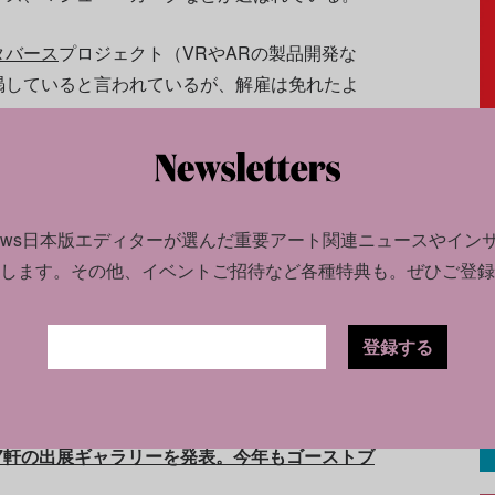
タバース
プロジェクト（VRやARの製品開発な
渇していると言われているが、解雇は免れたよ
インサイダー』
によると、2022年の1月～9月ま
8億ドルもの予算が投入されているが、同部門は
いという。（翻訳：編集部）
news日本版エディターが選んだ
重要アート関連ニュースやイン
します。
その他、イベントご招待など各種特典も。ぜひご登録
登録する
円に迫る勢い。拡大する犯罪の手口とは
37軒の出展ギャラリーを発表。今年もゴーストブ