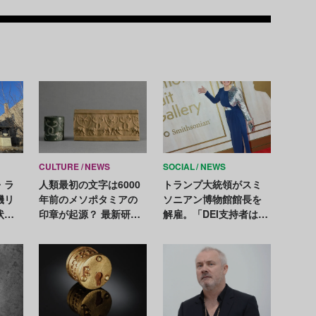
Recom
CULTURE
NEWS
SOCIAL
NEWS
・ラ
人類最初の文字は6000
トランプ大統領がスミ
機リ
年前のメソポタミアの
ソニアン博物館館長を
状態
印章が起源？ 最新研究
解雇。「DEI支持者は館
必
で新説
長の立場にまったく適
さない」