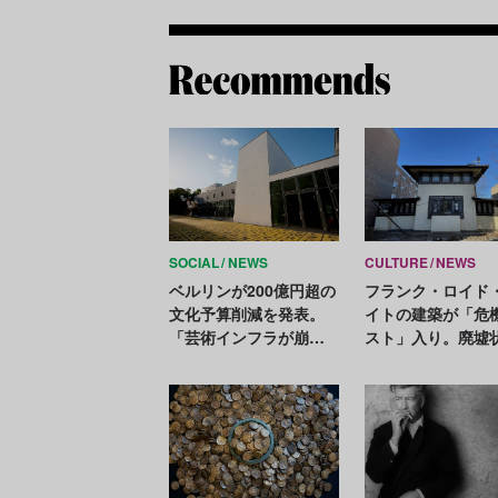
SOCIAL
NEWS
CULTURE
NEWS
ベルリンが200億円超の
フランク・ロイド
文化予算削減を発表。
イトの建築が「危
「芸術インフラが崩壊
スト」入り。廃墟
する」と関係者らは猛
で「迅速な対処が
抗議
要」と保存協会