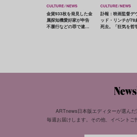
CULTURE
NEWS
CULTURE
NEWS
金貨933枚を発見した金
訃報：映画監督デ
属探知機愛好家が申告
ッド・リンチが78
不履行などの罪で逮
死去。「狂気を哲
捕。財宝は地元博物館
変えた純粋なクリ
への収蔵が決定
ター」
ARTnews日本版エディターが選んだ
毎週お届けします。
その他、イベントご