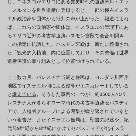
月、ユネスコがエリコにある先史時代の遺跡テル・エッ
＝スルタンを世界遺産に登録すると、一部の極右イスラ
エル政治家や団体から批判の声が上がった。報道によれ
ば、これらの政治家や団体は、イスラエルの管理下にあ
るエリコ近郊の考古学遺跡ハスモン宮殿で会合を開き、
この指定に抗議した。ハスモン宮殿は、新たに整備され
た「観光的入植地」内に位置しており、その整備は世界
遺産保護の取り組みとして位置づけられている。
ここ数カ月、パレスチナ当局と住民は、ヨルダン川西岸
地区でイスラエル側による侵奪がエスカレートしている
と
訴えている
。そうした事例の一つが、約3500人のパ
レスチナ人が暮らすローマ時代の考古学遺跡セバスティ
アで、入植者グループによる襲撃が繰り返されていると
いう報告だ。またイスラエル当局は、聖書の記述や、紀
元前9世紀から8世紀にかけてセバスティアが北イスラ