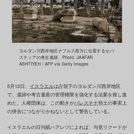
ヨルダン川西岸地区ナブルス西方に位置するセバ
スティアの考古遺跡。Photo: JAAFAR
ASHTIYEH / AFP via Getty Images
5月12日、
イスラエル
は占領下のヨルダン川西岸地区
で、遺跡や考古遺産の管理権限を強化する法案を推し進
めた。人権団体は、この動きが
パレスチナ
領土の事実上
の併合につながりかねないとして警告している。
イスラエルの日刊紙ハアレツによれば、与党リクードが