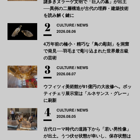
謎多きヌラーゲ文明で「巨人の墓」が出土
──異例の二層構造が古代の埋葬・建築技術
を読み解く鍵に
CULTURE
NEWS
2026.08.06
4万年前の極小・精巧な「鳥の彫刻」を洞窟
で発見──羽毛まで彫り込まれた世界最古級
の芸術
CULTURE
NEWS
2026.08.07
ウフィツィ美術館が91億円の大改修へ。ボッ
ティチェリ展示室は「ルネサンス・グレー」
に刷新
CULTURE
NEWS
2026.08.05
古代ローマ時代の道路下から「若い男性像」
が出土。うつ伏せ状態が幸いし、保存状態は