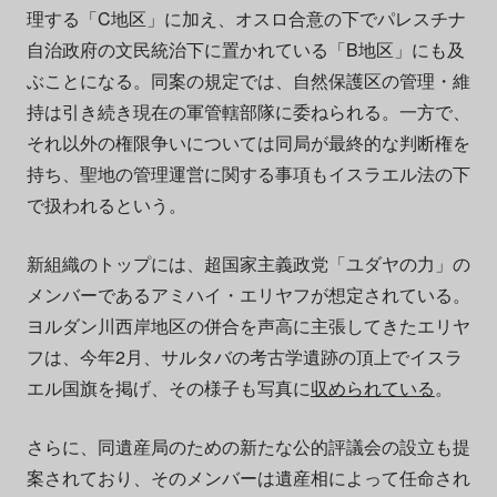
理する「C地区」に加え、オスロ合意の下でパレスチナ
自治政府の文民統治下に置かれている「B地区」にも及
ぶことになる。同案の規定では、自然保護区の管理・維
持は引き続き現在の軍管轄部隊に委ねられる。一方で、
それ以外の権限争いについては同局が最終的な判断権を
持ち、聖地の管理運営に関する事項もイスラエル法の下
で扱われるという。
新組織のトップには、超国家主義政党「ユダヤの力」の
メンバーであるアミハイ・エリヤフが想定されている。
ヨルダン川西岸地区の併合を声高に主張してきたエリヤ
フは、今年2月、サルタバの考古学遺跡の頂上でイスラ
エル国旗を掲げ、その様子も写真に
収められている
。
さらに、同遺産局のための新たな公的評議会の設立も提
案されており、そのメンバーは遺産相によって任命され