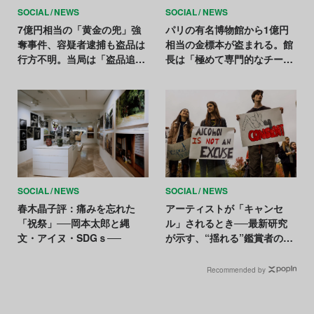
SOCIAL
NEWS
SOCIAL
NEWS
7億円相当の「黄金の兜」強
パリの有名博物館から1億円
奪事件、容疑者逮捕も盗品は
相当の金標本が盗まれる。館
行方不明。当局は「盗品追跡
長は「極めて専門的なチーム
に全力を注ぐ」
による犯行」と証言
SOCIAL
NEWS
SOCIAL
NEWS
春木晶子評：痛みを忘れた
アーティストが「キャンセ
「祝祭」──岡本太郎と縄
ル」されるとき──最新研究
文・アイヌ・SDGｓ──
が示す、“揺れる”鑑賞者の評
価
Recommended by