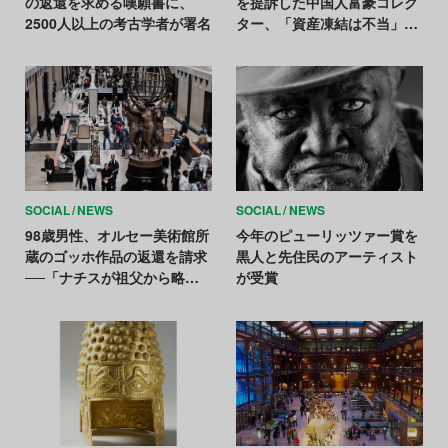
の返還を求める嘆願書に、
を提訴した中国人富豪コレク
2500人以上の考古学者が署名
ター、「資産凍結は不当」と
主張
SOCIAL
NEWS
SOCIAL
NEWS
98歳男性、オルセー美術館所
今年のピューリッツァー賞を
蔵のゴッホ作品の返還を請求
黒人と先住民のアーティスト
──「ナチスが祖父から略
が受賞
奪」と主張