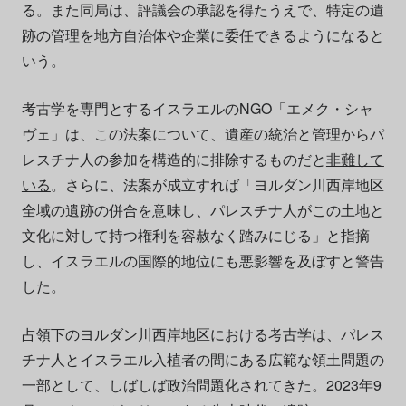
る。また同局は、評議会の承認を得たうえで、特定の遺
跡の管理を地方自治体や企業に委任できるようになると
いう。
考古学を専門とするイスラエルのNGO「エメク・シャ
ヴェ」は、この法案について、遺産の統治と管理からパ
レスチナ人の参加を構造的に排除するものだと
非難して
いる
。さらに、法案が成立すれば「ヨルダン川西岸地区
全域の遺跡の併合を意味し、パレスチナ人がこの土地と
文化に対して持つ権利を容赦なく踏みにじる」と指摘
し、イスラエルの国際的地位にも悪影響を及ぼすと警告
した。
占領下のヨルダン川西岸地区における考古学は、パレス
チナ人とイスラエル入植者の間にある広範な領土問題の
一部として、しばしば政治問題化されてきた。2023年9