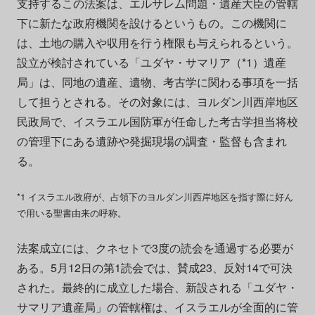
支持するこの法案は、エルサレム問題・遺産大臣の管轄
下に新たな政府機関を設けるというもの。この機関に
は、土地の購入や収用を行う権限も与えられるという。
設立が検討されている「ユダヤ・サマリア（*1）遺産
局」は、同地の遺産、遺物、考古学に関わる事項を一括
して担うとされる。その対象には、ヨルダン川西岸地区
民政局で、イスラエル国防軍が任命した考古学担当将校
の管理下にある遺跡や発掘現場の調査・監督も含まれ
る。
*1 イスラエル政府が、占領下のヨルダン川西岸地区を指す際に好ん
で用いる聖書由来の呼称。
法案成立には、クネセトで3度の読会を通過する必要が
ある。5月12日の第1読会では、賛成23、反対14で可決
された。最終的に成立した場合、新設される「ユダヤ・
サマリア遺産局」の管轄権は、イスラエルが全面的に管