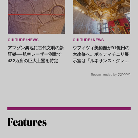
CULTURE
NEWS
CULTURE
NEWS
アマゾン奥地に古代文明の新
ウフィツィ美術館が91億円の
証拠──航空レーザー測量で
大改修へ。ボッティチェリ展
432カ所の巨大土塁を特定
示室は「ルネサンス・グレ
ー」に刷新
Recommended by