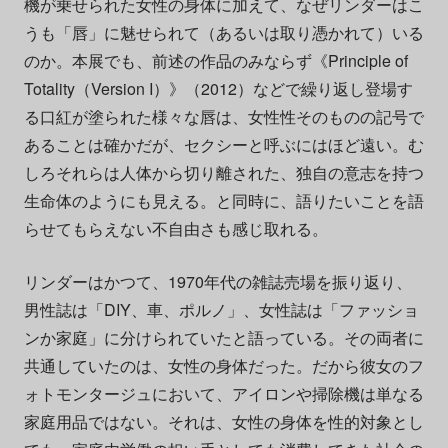
機が乗せられた女性の身体に加えて、なぜリンダーはこ
うも「唇」に魅せられて（あるいは取り憑かれて）いる
のか。本展でも、前述の作品のみならず《Principle of
Totality（Version I）》（2012）などで繰り返し登場す
る口紅が塗られた様々な唇は、女性性そのものの記号で
あることは確かだが、セクシーと呼ぶにはほど遠い。む
しろそれらは人体から切り離された、独自の意志を持つ
生命体のようにも見える。と同時に、語りたいことを語
らせてもらえない不自由さも感じ取れる。
リンダーはかつて、1970年代の雑誌売場を振り返り、
男性誌は「DIY、車、ポルノ」、女性誌は「ファッショ
ンか家庭」に分けられていたと語っている。その両者に
共通していたのは、女性の身体だった。だから彼女のフ
ォトモンタージュにおいて、アイロンや掃除機は単なる
家庭用品ではない。それは、女性の身体を性的対象とし