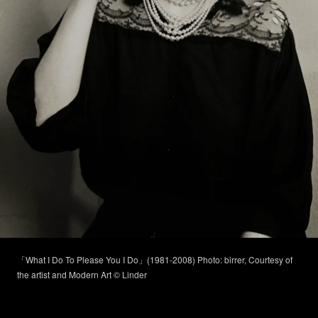
「What I Do To Please You I Do」(1981-2008) Photo: birrer, Courtesy of
the artist and Modern Art © Linder