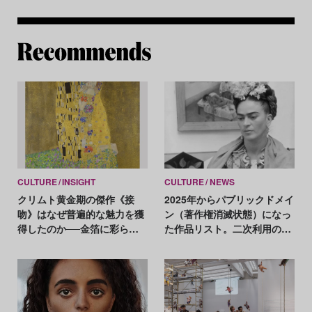
Re
CULTURE
INSIGHT
CULTURE
NEWS
クリムト黄金期の傑作《接
2025年からパブリックドメイ
吻》はなぜ普遍的な魅力を獲
ン（著作権消滅状態）になっ
得したのか──金箔に彩られ
た作品リスト。二次利用の注
た愛の象徴を解読
意点は？