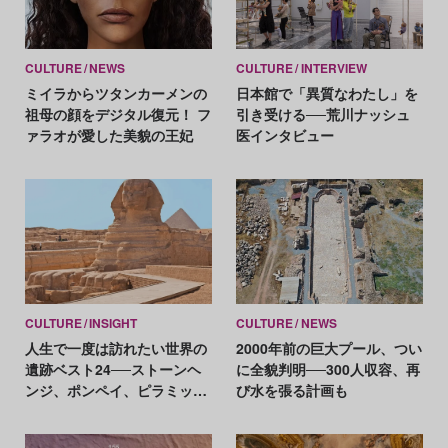
CULTURE
NEWS
CULTURE
INTERVIEW
ミイラからツタンカーメンの
日本館で「異質なわたし」を
祖母の顔をデジタル復元！ フ
引き受ける──荒川ナッシュ
ァラオが愛した美貌の王妃
医インタビュー
CULTURE
INSIGHT
CULTURE
NEWS
人生で一度は訪れたい世界の
2000年前の巨大プール、つい
遺跡ベスト24──ストーンヘ
に全貌判明──300人収容、再
ンジ、ポンペイ、ピラミッ
び水を張る計画も
ド、三星堆etc.