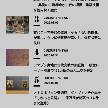
──異例の二層構造が古代の埋葬・建築技術
を読み解く鍵に
CULTURE
NEWS
2026.08.05
古代ローマ時代の道路下から「若い男性像」
が出土。うつ伏せ状態が幸いし、保存状態は
良好
CULTURE
NEWS
2026.07.31
アマゾン奥地に古代文明の新証拠──航空レ
ーザー測量で432カ所の巨大土塁を特定
CULTURE
NEWS
2026.08.06
メトロポリタン美術館、ダ・ヴィンチ作品を
「しれっと公開」──億万長者秘蔵の《糸巻
きの聖母》