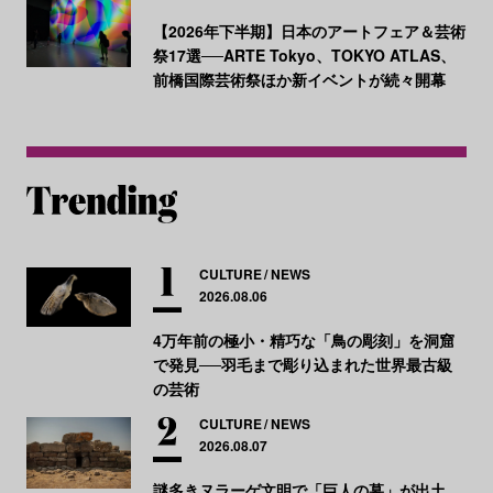
【2026年下半期】日本のアートフェア＆芸術
祭17選──ARTE Tokyo、TOKYO ATLAS、
前橋国際芸術祭ほか新イベントが続々開幕
CULTURE
NEWS
2026.08.06
4万年前の極小・精巧な「鳥の彫刻」を洞窟
で発見──羽毛まで彫り込まれた世界最古級
の芸術
CULTURE
NEWS
2026.08.07
謎多きヌラーゲ文明で「巨人の墓」が出土