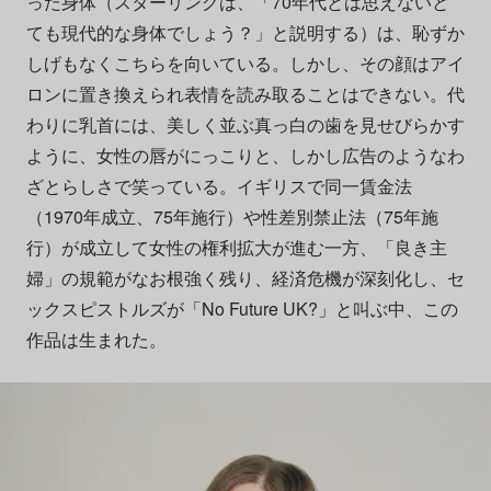
った身体（スターリングは、「70年代とは思えないと
ても現代的な身体でしょう？」と説明する）は、恥ずか
しげもなくこちらを向いている。しかし、その顔はアイ
ロンに置き換えられ表情を読み取ることはできない。代
わりに乳首には、美しく並ぶ真っ白の歯を見せびらかす
ように、女性の唇がにっこりと、しかし広告のようなわ
ざとらしさで笑っている。イギリスで同一賃金法
（1970年成立、75年施行）や性差別禁止法（75年施
行）が成立して女性の権利拡大が進む一方、「良き主
婦」の規範がなお根強く残り、経済危機が深刻化し、セ
ックスピストルズが「No Future UK?」と叫ぶ中、この
作品は生まれた。