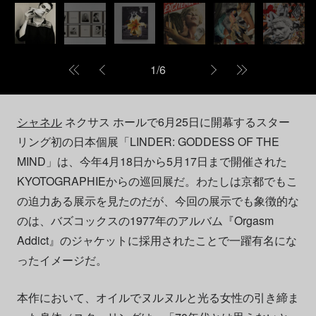
1
/
6
シャネル
ネクサス ホールで6月25日に開幕するスター
リング初の日本個展「LINDER: GODDESS OF THE
MIND」は、今年4月18日から5月17日まで開催された
KYOTOGRAPHIEからの巡回展だ。わたしは京都でもこ
の迫力ある展示を見たのだが、今回の展示でも象徴的な
のは、バズコックスの1977年のアルバム『Orgasm
Addict』のジャケットに採用されたことで一躍有名にな
ったイメージだ。
本作において、オイルでヌルヌルと光る女性の引き締ま