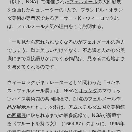
（以下、NGA）で開催された
フェルメール
の大回顧展
を企画したキュレーターの1人で、フランドル・オラン
ダ美術の専門家であるアーサー・K・ウィーロックJr.
は、フェルメール人気の理由をこう説明する。
「一度見たら忘れられなくなるのがフェルメールの魅力
でしょう。単に美しいだけでなく、不思議と人の心の奥
底にまで直接語りかけてくる作品は、見る者に心地よさ
を与えてくれるのです」
ウィーロックがキュレーターとして関わった「ヨハネ
ス・フェルメール展」は、NGAと
オランダ
のマウリッ
ツハイス美術館の共同開催で、21点のフェルメール作
品が展示された。この数は、
アムステルダム国立美術館
の回顧展
に破られるまでの最多記録で、NGAが所蔵す
る《フルートを持つ女》（1664-67）のように、1995年
の展覧会前に修復されたばかりの作品も数点含まれてい