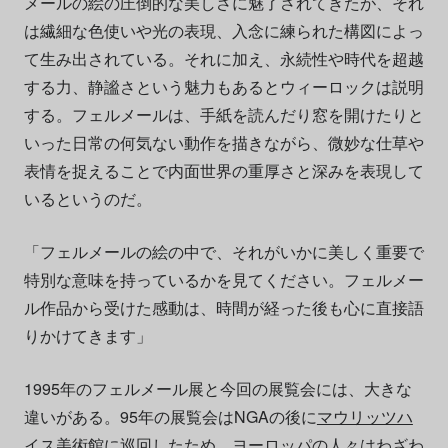
メールの絵の圧倒的な美しさに魅了されてきたが、それ
は繊細な色使いや光の表現、入念に練られた構図によっ
て生み出されている。それに加え、永続性や時代を超越
する力、静謐さという魅力もあるとウィーロックは説明
する。フェルメールは、手紙を読んだり窓を開けたりと
いった日常の何気ない動作を描きながら、微妙な仕草や
表情を捉えることで内面世界の重厚さと深みを表現して
いるというのだ。
「フェルメールの絵の中で、それがいかに美しく重要で
特別な意味を持っているかを見てください。フェルメー
ル作品から受けた感動は、時間が経った後も心に直接語
りかけてきます」
1995年のフェルメール展と今回の展覧会には、大きな
違いがある。95年の展覧会はNGAの後に
マウリッツハ
イス美術館
に巡回したため、ヨーロッパの人々はわざわ