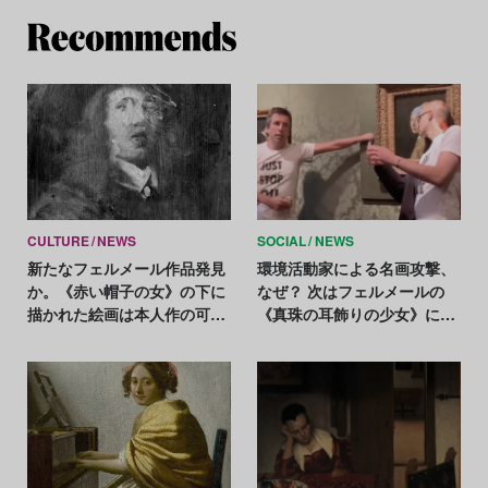
Re
CULTURE
NEWS
SOCIAL
NEWS
新たなフェルメール作品発見
環境活動家による名画攻撃、
か。《赤い帽子の女》の下に
なぜ？ 次はフェルメールの
描かれた絵画は本人作の可能
《真珠の耳飾りの少女》に頭
性
とスープ