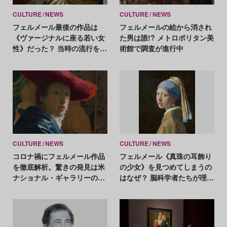
CULTURE
NEWS
CULTURE
NEWS
フェルメール最後の作品は
フェルメールの絵から消され
《ヴァージナルに座る若い女
た男は誰!? メトロポリタン美
性》だった？ 当時の流行を考
術館で調査が進行中
慮し加筆の可能性
CULTURE
NEWS
CULTURE
NEWS
コロナ禍にフェルメール作品
フェルメール《真珠の耳飾り
を徹底解析。驚きの発見は米
の少女》を見つめてしまうの
ナショナル・ギャラリーの展
はなぜ？ 脳科学者たちが理由
覧会で
を解明