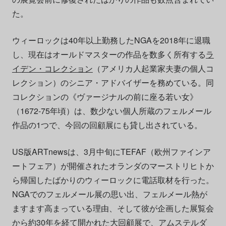
た。
ウィーロックは40年以上勤務したNGAを2018年に退職
し、現在はオールドマスターの作品を数多く所有する
ラ
イデン・コレクション
（アメリカ人起業家夫妻の個人コ
レクション）のシニア・アドバイザーを務めている。同
コレクションの《ヴァージナルの前に座る若い女》
（1672-75年頃）は、数少ない個人所蔵のフェルメール
作品の1つで、今回の回顧展にも貸し出されている。
US版ARTnewsは、3月中旬にTEFAF（欧州ファインア
ートフェア）が開催されたオランダのマーストリヒトか
ら帰国したばかりのウィーロックに電話取材を行った。
NGAでのフェルメール展の思い出、フェルメール熱が
ますます高まっている理由、そして彼が企画した展覧会
から約30年を経て開かれた大回顧展で、
アムステルダ