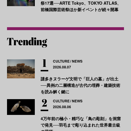
祭17選──ARTE Tokyo、TOKYO ATLAS、
前橋国際芸術祭ほか新イベントが続々開幕
CULTURE
NEWS
2026.08.07
謎多きヌラーゲ文明で「巨人の墓」が出土
──異例の二層構造が古代の埋葬・建築技術
を読み解く鍵に
CULTURE
NEWS
2026.08.06
4万年前の極小・精巧な「鳥の彫刻」を洞窟
で発見──羽毛まで彫り込まれた世界最古級