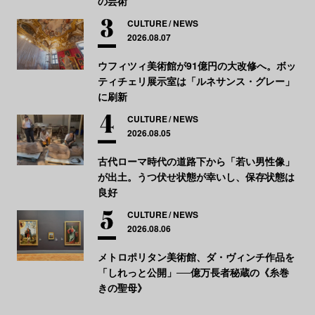
の芸術
CULTURE
NEWS
2026.08.07
ウフィツィ美術館が91億円の大改修へ。ボッ
ティチェリ展示室は「ルネサンス・グレー」
に刷新
CULTURE
NEWS
2026.08.05
古代ローマ時代の道路下から「若い男性像」
が出土。うつ伏せ状態が幸いし、保存状態は
良好
CULTURE
NEWS
2026.08.06
メトロポリタン美術館、ダ・ヴィンチ作品を
「しれっと公開」──億万長者秘蔵の《糸巻
きの聖母》