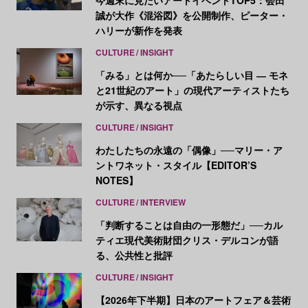
今週末に見たいアートイベントTOP5：会田
誠が大作《混浴図》を公開制作、ピーター・
ハリーが新作を発表
CULTURE
INSIGHT
「みる」とは何か──「あたらしい目 ― モネ
と21世紀のアート」の現代アーティストたち
が示す、異なる視点
CULTURE
INSIGHT
わたしたちの永遠の「偶像」──マリー・ア
ントワネット・スタイル【EDITOR’S
NOTES】
CULTURE
INTERVIEW
「判断することは自由の一形態だ」──カル
ティエ現代美術財団クリス・デルコンが語
る、公共性と批評
CULTURE
INSIGHT
【2026年下半期】日本のアートフェア＆芸術