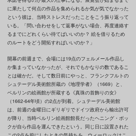
に果たして何点の作品を集められるか気が気でなかった
という彼は、当時ストレスだったことをこう振り返って
いる。「問い合わせをして返事がない場合、再度連絡す
るまでにどれくらい待てばいいのか？ 絵を借りるため
のルートをどう開拓すればいいのか？」
開幕の前週まで、会場には19点のフェルメール作品し
か集まっていなかったが、それでもかなりの数であるこ
とは確かだ。そして数日前にやっと、フランクフルトの
シュテーデル美術館所蔵の《地理学者》（1669）と、
ベルリンの絵画館が所蔵する《真珠の首飾りの女》
（1662-64年頃）の2点が到着。シュテーデル美術館
は、前週の金曜日にギリギリでドイツ政府から輸出許可
が降り、当時ベルリン絵画館館長だったヘニング・ボッ
クが自ら作品を運んできたという。同じ日に設置された
この2点を前にしたときの気持ちを、ウィーロックはこ