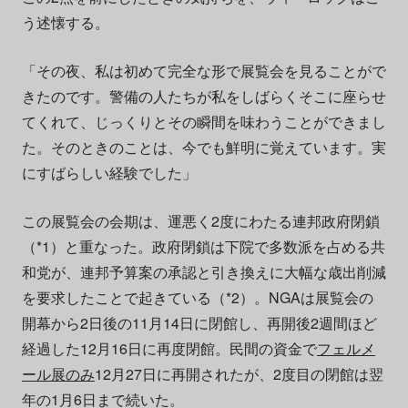
う述懐する。
「その夜、私は初めて完全な形で展覧会を見ることがで
きたのです。警備の人たちが私をしばらくそこに座らせ
てくれて、じっくりとその瞬間を味わうことができまし
た。そのときのことは、今でも鮮明に覚えています。実
にすばらしい経験でした」
この展覧会の会期は、運悪く2度にわたる連邦政府閉鎖
（*1）と重なった。政府閉鎖は下院で多数派を占める共
和党が、連邦予算案の承認と引き換えに大幅な歳出削減
を要求したことで起きている（*2）。NGAは展覧会の
開幕から2日後の11月14日に閉館し、再開後2週間ほど
経過した12月16日に再度閉館。民間の資金で
フェルメ
ール展のみ
12月27日に再開されたが、2度目の閉館は翌
年の1月6日まで続いた。