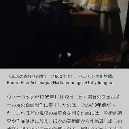
《真珠の首飾りの女》（1662年頃）。ベルリン美術館蔵。
Photo: Fine Art Images/Heritage Images/Getty Images
ウィーロックが1995年11月12日（日）開幕のフェルメ
ール展の企画制作に着手したのは、その約9年前だっ
た。これほどの規模の展覧会を開くためには、学術的調
査や作品修復に加え、ほかの美術館から作品貸し出しの
承諾を得るのが最大の仕事になる。展覧会が始まるまで