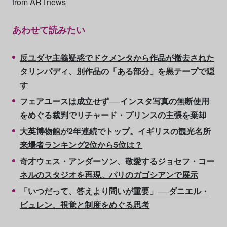
from
ARTnews
あわせて読みたい
反ユダヤ主義疑惑でドクメンタから作品が撤去された
タリンパディ、別作品の「ある部分」を黒テープで隠
す
フェアユースは成立せず──インスタ写真の無断使用
をめぐる裁判でリチャード・プリンスの主張を棄却
大英博物館が2年連続でトップ。イギリスの観光名所
来場者ランキング2位から5位は？
奇才ウェス・アンダーソン、敬愛するジョセフ・コー
ネルのスタジオを再現。パリのガゴシアンで展示
「いつだって、答えより問いが重要」──ダニエル・
ビュレン、視覚と制度をめぐる思考