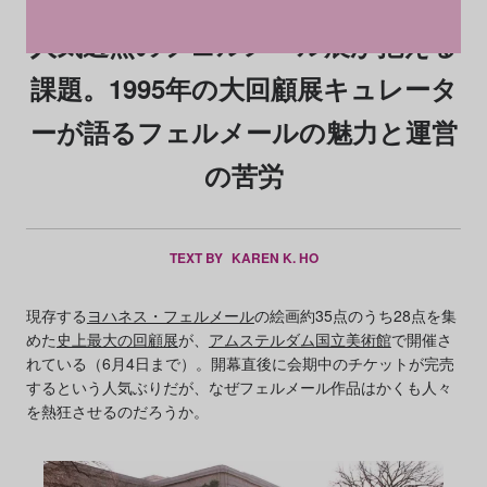
人気過熱のフェルメール展が抱える
課題。1995年の大回顧展キュレータ
ーが語るフェルメールの魅力と運営
の苦労
TEXT BY
KAREN K. HO
現存する
ヨハネス・フェルメール
の絵画約35点のうち28点を集
めた
史上最大の回顧展
が、
アムステルダム国立美術館
で開催さ
れている（6月4日まで）。開幕直後に会期中のチケットが完売
するという人気ぶりだが、なぜフェルメール作品はかくも人々
を熱狂させるのだろうか。