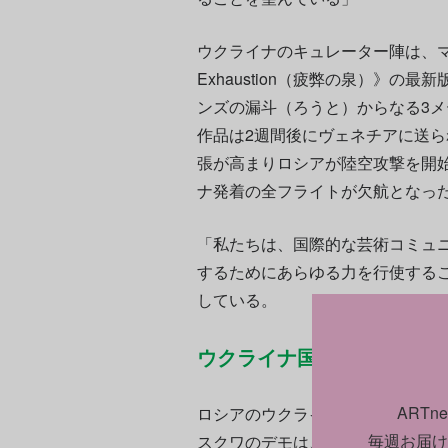
ウクライナのキュレーター陣は、マコフの1
Exhaustion（疲弊の泉）》の
ンズの漏斗（ろうと）からなる3
作品は2週間後にヴェネチアに送
張が高まりロシアが陸空攻撃を開
ナ発着の全フライトが欠航となっ
「私たちは、国際的な芸術コミュ
するためにあらゆる力を行使する
している。
ウクライナ国内外のアーテ
ART
ロシアのウクライナ侵攻をきっか
毎週お届け
スクワのデモは、ロシア軍や警察