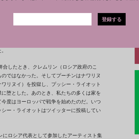
わらず、ロシアの著名な芸術家たちはこの侵略
活動家
プッシー・ライオット
（Pussy Riot）の創
登録する
骨に批判している
ナジェージダ・トロコンニコ
を行う暗号資産コミュニティ「分散型自治組織
危機にさらされているウクライナの人々を支援
た。
を併合したとき、クレムリン（ロシア政府のこ
ものではなかった。そしてプーチンはナワリヌ
ナワリヌイ）を投獄し、プッシー・ライオット
獄に堕とした。あのとき、私たちの多くは家を
て今度はヨーロッパで戦争を始めたのだ。いつ
ッシー・ライオットはツイッターに投稿してい
ーレにロシア代表として参加したアーティスト集