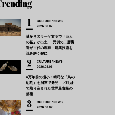
CULTURE
NEWS
2026.08.07
謎多きヌラーゲ文明で「巨人
の墓」が出土──異例の二層構
造が古代の埋葬・建築技術を
読み解く鍵に
CULTURE
NEWS
2026.08.06
4万年前の極小・精巧な「鳥の
彫刻」を洞窟で発見──羽毛ま
で彫り込まれた世界最古級の
芸術
CULTURE
NEWS
2026.08.07