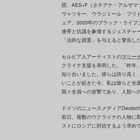
団、AES+F（タチアナ・アルザ
ヴャツキー、ウラジミール・フリ
ェア。2020年のブラック・ライ
連帯と抗議を象徴するジェスチャ
「法的な措置」を与えると警告し
セルビア人アーティストの
マリー
クライナ支援を表明した。「昨年
知り合いました。彼らは誇り高く
いことが起きた今、私は彼らと全
我々全員への攻撃であり、人類へ
ドイツのニュースメディアDeutsc
前日、複数のウクライナの人物に
ストにロシアに対抗するよう求め