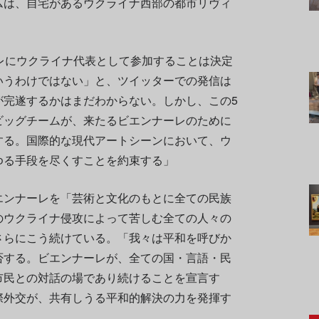
ムは、自宅があるウクライナ西部の都市リヴィ
レにウクライナ代表として参加することは決定
いうわけではない」と、ツイッターでの発信は
が完遂するかはまだわからない。しかし、この5
ビッグチームが、来たるビエンナーレのために
する。国際的な現代アートシーンにおいて、ウ
ゆる手段を尽くすことを約束する」
エンナーレを「芸術と文化のもとに全ての民族
のウクライナ侵攻によって苦しむ全ての人々の
さらにこう続けている。「我々は平和を呼びか
否する。ビエンナーレが、全ての国・言語・民
市民との対話の場であり続けることを宣言す
際外交が、共有しうる平和的解決の力を発揮す