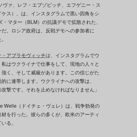
マソヴァ、レフ・エブゾビッチ、エフゲニー・ス
ドケス）、は、インスタグラムで黒い四角をシ
ブズ・マター（BLM）の抗議デモで拡散された、
ーだ。ロシア政府は、反戦デモへの参加者に
た。
ナ・アブラモヴィッチ
は、インスタグラムでウ
、私はウクライナで仕事をして、現地の人々と
、強く、そして威厳があります。この信じがた
面的に連帯します。ウクライナへの攻撃は、
の攻撃です。それを止めなければなりません」
he Welle（ドイチェ・ヴェレ）は、戦争勃発の
取材を行った。彼らの多くが、欧米のアーティ
ている。