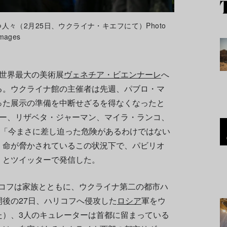
々（2月25日、ウクライナ・キエフにて）Photo
Images
る世界最大の美術展
ヴェネチア・ビエンナーレ
へ
る。ウクライナ館の主催者は先週、パブロ・マ
った展示の準備を中断せざるを得なくなったと
ター、リザベタ・ジャーマン、マイラ・ランコ、
、「今まさに差し迫った危険があるわけではない
。命が脅かされているこの状況下で、パビリオ
」とツイッターで発信した。
ロ・マコフは家族とともに、ウクライナ第二の都市ハ
後の27日、ハリコフへ侵攻した
ロシア
軍をウ
た）、3人のキュレーターは首都に留まっている