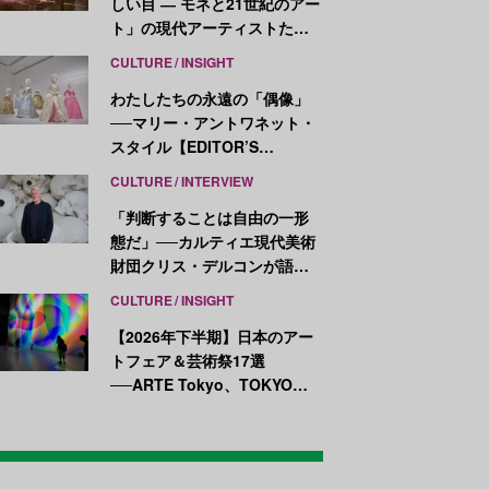
しい目 ― モネと21世紀のアー
ト」の現代アーティストたち
が示す、異なる視点
CULTURE
INSIGHT
わたしたちの永遠の「偶像」
──マリー・アントワネット・
スタイル【EDITOR’S
NOTES】
CULTURE
INTERVIEW
「判断することは自由の一形
態だ」──カルティエ現代美術
財団クリス・デルコンが語
る、公共性と批評
CULTURE
INSIGHT
【2026年下半期】日本のアー
トフェア＆芸術祭17選
──ARTE Tokyo、TOKYO
ATLAS、前橋国際芸術祭ほか
新イベントが続々開幕