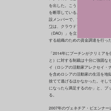
を出した。こうした暴力にもかか
を断罪している。ロシアの反政府
設メンバーで、プーチン政権を露
ワ
は、クラウドソースで意思決定
（DAO）」を立ち上げ、避難民や
する組織のための資金調達を行っ
「2014年にプーチンがクリミア
と）に対する制裁は十分に強固な
イ（ロシアの活動家アレクセイ・
を含めロシアの活動家の生活を地
捨てて逃げるほかなかった。そし
になったら満足するのか」と、プ
る。
2007年のヴェネチア・ビエンナ