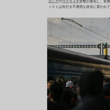
ロシア
の
ウクライナ
攻撃が激化し、首
ィストは先行き不透明な状況に置かれ