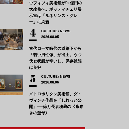
ウフィツィ美術館が91億円の
大改修へ。ボッティチェリ展
示室は「ルネサンス・グレ
ー」に刷新
CULTURE
NEWS
2026.08.05
古代ローマ時代の道路下から
「若い男性像」が出土。うつ
伏せ状態が幸いし、保存状態
は良好
CULTURE
NEWS
2026.08.06
メトロポリタン美術館、ダ・
ヴィンチ作品を「しれっと公
開」──億万長者秘蔵の《糸巻
きの聖母》