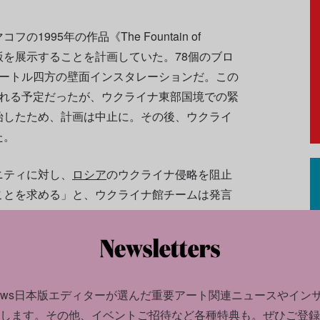
995年の作品《The Fountain of
最新版を展示することを計画していた。78個のブロ
メートル四方の壁面インスタレーションだ。この
られる予定だったが、ウクライナ東部国境での緊
始したため、計画は中止に。その後、ウクライ
た。
ニティに対し、
ロシア
のウクライナ侵略を阻止
ことを求める」と、ウクライナ館チームは発言
ィストが支援を呼びかけ
news日本版エディターが選んだ
重要アート関連ニュースやイン
けに、世界の各都市で
反戦
デモが勃発した。モ
します。
その他、イベントご招待など各種特典も。ぜひご登録
から迅速かつ残虐な弾圧を受け、多くの逮捕者