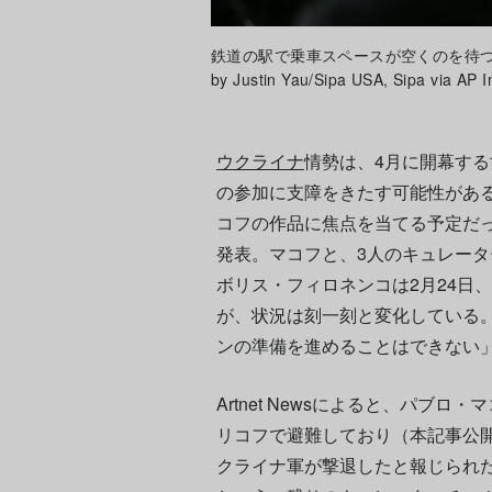
鉄道の駅で乗車スペースが空くのを待つ人
by Justin Yau/Sipa USA, Sipa via AP 
ウクライナ
情勢は、4月に開幕す
の参加に支障をきたす可能性があ
コフの作品に焦点を当てる予定だ
発表。マコフと、3人のキュレー
ボリス・フィロネンコは2月24日
が、状況は刻一刻と変化している
ンの準備を進めることはできない
Artnet Newsによると、パブ
リコフで避難しており（本記事公開
クライナ軍が撃退したと報じられ