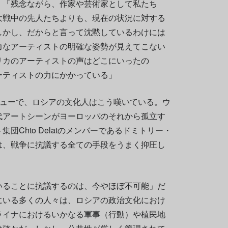
、「残念ながら、作家や芸術家として私たち
大戦中の先人たちよりも、現在の状況に対する
しかし、だからと言って沈黙しているわけには
力なアーティストの明確な姿勢が見えてこない
リカのアーティストの声はどこにいったの
ーティストの力にかかっている」
インタビューで、ロシアの文化人はこう嘆いている。ウ
代アートシーンがヨーロッパのそれから孤立す
団Chto Delatのメンバーであるドミトリー・
は、戦争に抗議する全ての手段をうまく抑圧し
いることに抗議するのは、今やほぼ不可能」だ
にいる多くの人々は、ロシアの政治文化におけ
ライナにおけるいかなる軍事（行動）や植民地