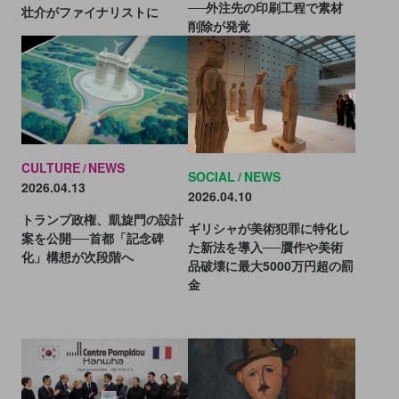
──外注先の印刷工程で素材
壮介がファイナリストに
削除が発覚
CULTURE
NEWS
SOCIAL
NEWS
2026.04.13
2026.04.10
トランプ政権、凱旋門の設計
ギリシャが美術犯罪に特化し
案を公開──首都「記念碑
た新法を導入──贋作や美術
化」構想が次段階へ
品破壊に最大5000万円超の罰
金