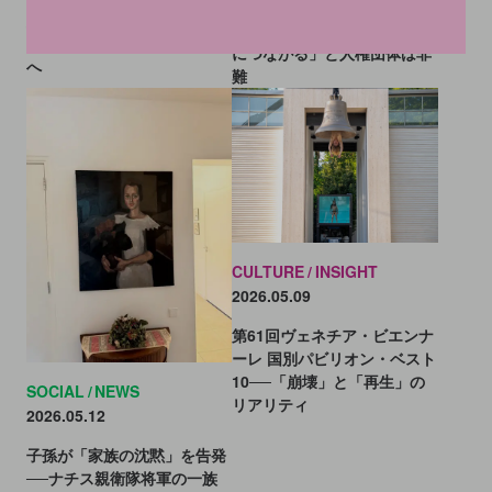
イスラエル、ヨルダン川西岸
結果が発表──《モナリザ》
の遺跡管理を強化へ。「併合
専用室新設で鑑賞環境の再編
につながる」と人権団体は非
へ
難
CULTURE
INSIGHT
2026.05.09
第61回ヴェネチア・ビエンナ
ーレ 国別パビリオン・ベスト
10──「崩壊」と「再生」の
SOCIAL
NEWS
リアリティ
2026.05.12
子孫が「家族の沈黙」を告発
──ナチス親衛隊将軍の一族