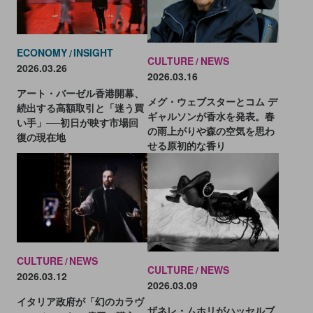
ECONOMY
INSIGHT
CULTURE
NEWS
2026.03.26
2026.03.16
アート・バーゼル香港開幕、
メグ・ウェブスターとコム デ
続出する高額取引と「迷う買
ギャルソンが香水を発表。春
い手」──初日が映す市場回
の雨上がりや森の空気を思わ
復の現在地
せる原初的な香り
CULTURE
NEWS
CULTURE
NEWS
2026.03.12
2026.03.09
イタリア政府が「幻のカラヴ
ザネレ・ムホリがハッセルブ