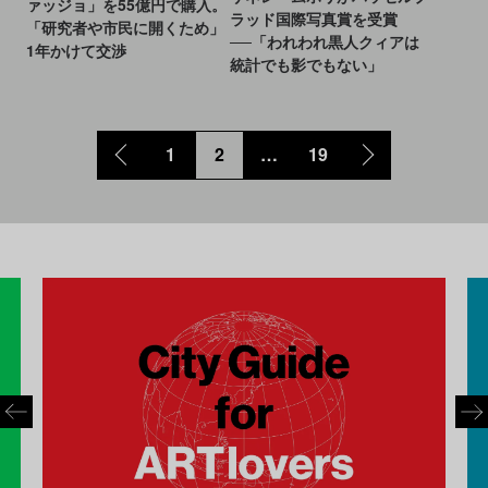
ァッジョ」を55億円で購入。
ラッド国際写真賞を受賞
「研究者や市民に開くため」
──「われわれ黒人クィアは
1年かけて交渉
統計でも影でもない」
1
2
…
19