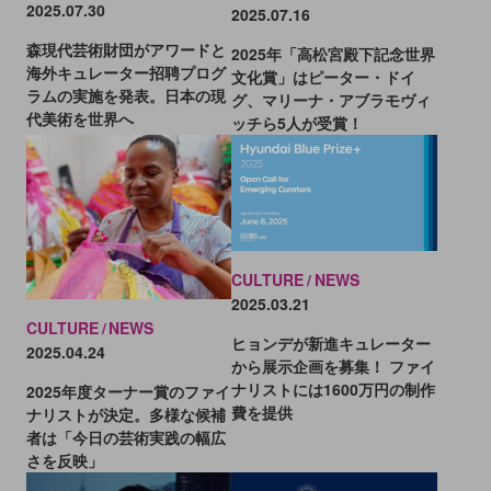
2025.07.30
2025.07.16
森現代芸術財団がアワードと
2025年「高松宮殿下記念世界
海外キュレーター招聘プログ
文化賞」はピーター・ドイ
ラムの実施を発表。日本の現
グ、マリーナ・アブラモヴィ
代美術を世界へ
ッチら5人が受賞！
CULTURE
NEWS
2025.03.21
CULTURE
NEWS
ヒョンデが新進キュレーター
2025.04.24
から展示企画を募集！ ファイ
ナリストには1600万円の制作
2025年度ターナー賞のファイ
費を提供
ナリストが決定。多様な候補
者は「今日の芸術実践の幅広
さを反映」