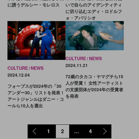
に誘うデルシー・モレロス
いで自らのアイデンティティ
に切り込むエディ・ロドルフ
ォ・アパリシオ
CULTURE
NEWS
2024.11.21
CULTURE
NEWS
2024.12.04
72歳のタカコ・ヤマグチら15
人が受賞！ 女性アーティスト
フォーブスが2024年の「30
の支援団体が2024年の受賞者
アンダー30」リストを発表！
を発表
アートジャンルはダニー・コ
ールら10人を選出
1
2
…
4