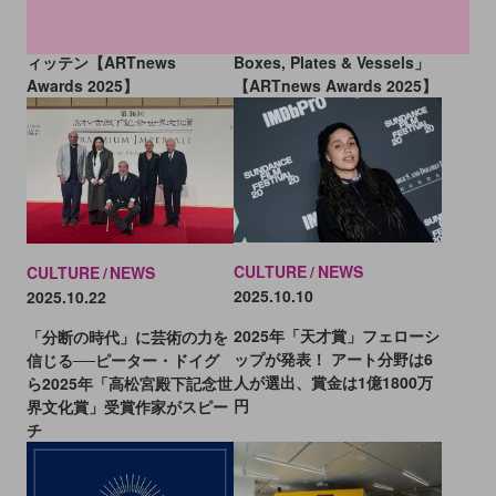
ーティスト──「再評価アー
き合い──「最優秀ギャラリ
ティスト賞」はジャック・ウ
ー・グループ賞」は「Bowls,
ィッテン【ARTnews
Boxes, Plates & Vessels」
Awards 2025】
【ARTnews Awards 2025】
CULTURE
NEWS
CULTURE
NEWS
2025.10.10
2025.10.22
2025年「天才賞」フェローシ
「分断の時代」に芸術の力を
ップが発表！ アート分野は6
信じる──ピーター・ドイグ
人が選出、賞金は1億1800万
ら2025年「高松宮殿下記念世
円
界文化賞」受賞作家がスピー
チ