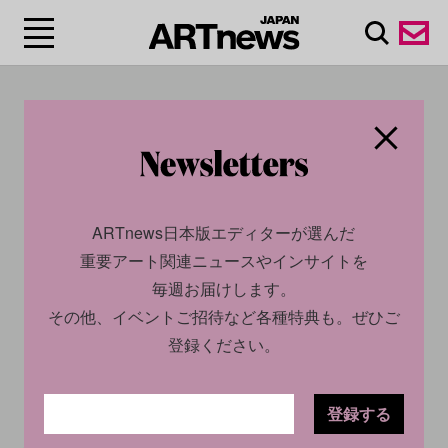
#美術賞/Art awards
ARTnews日本版エディターが選んだ
重要アート関連ニュースやインサイトを
毎週お届けします。
その他、イベントご招待など各種特典も。ぜひご
登録ください。
CULTURE
NEWS
CULTURE
NEWS
2025.12.09
2025.12.09
登録する
絵画の境界を拡張し続けたア
別れを告げる場で生まれた響