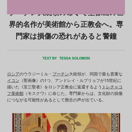
プーチン大統領の命令で聖像画の世
界的名作が美術館から正教会へ。専
門家は損傷の恐れがあると警鐘
TEXT BY
TESSA SOLOMON
ロシア
のウラジーミル・
プーチン
大統領が、同国で最も貴重な
イコン
（聖画像）の1つ、アンドレイ・ルブリョフが15世紀に
描いた《至三聖者》をロシア正教会に返還するよう
トレチャコ
フ美術館
（モスクワ）に命じた。専門家からは、文化財の損傷
につながる可能性があるとして懸念の声が出ている。