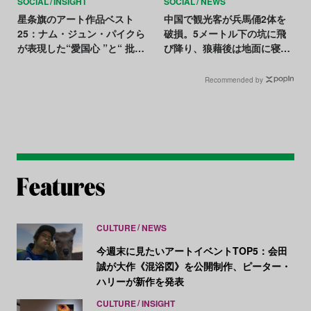
SOCIAL
INSIGHT
SOCIAL
NEWS
星条旗のアート作品ベスト
中国で観光客が兵馬俑2体を
25：ナム・ジュン・パイクら
破損。5メートル下の坑に飛
が表現した“愛国心 ”と“ 批
び降り、狼藉後は地面に寝そ
判”
べる
Recommended by
CULTURE
NEWS
今週末に見たいアートイベントTOP5：会田
誠が大作《混浴図》を公開制作、ピーター・
ハリーが新作を発表
CULTURE
INSIGHT