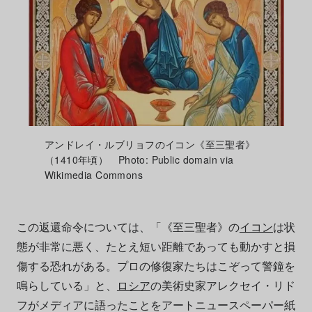
アンドレイ・ルブリョフのイコン《至三聖者》
（1410年頃） Photo: Public domain via
Wikimedia Commons
この返還命令については、「《至三聖者》の
イコン
は状
態が非常に悪く、たとえ短い距離であっても動かすと損
傷する恐れがある。プロの修復家たちはこぞって警鐘を
鳴らしている」と、
ロシア
の美術史家アレクセイ・リド
フがメディアに語ったことをアートニュースペーパー紙