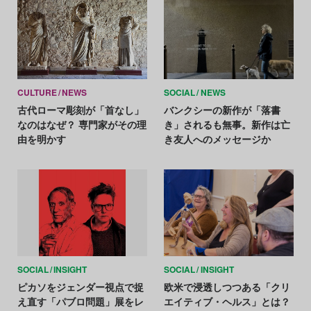
CULTURE
NEWS
SOCIAL
NEWS
古代ローマ彫刻が「首なし」
バンクシーの新作が「落書
なのはなぜ？ 専門家がその理
き」されるも無事。新作は亡
由を明かす
き友人へのメッセージか
SOCIAL
INSIGHT
SOCIAL
INSIGHT
ピカソをジェンダー視点で捉
欧米で浸透しつつある「クリ
え直す「パブロ問題」展をレ
エイティブ・ヘルス」とは？