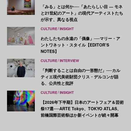
「みる」とは何か──「あたらしい目 ― モネ
と21世紀のアート」の現代アーティストたち
が示す、異なる視点
CULTURE
INSIGHT
わたしたちの永遠の「偶像」──マリー・ア
ントワネット・スタイル【EDITOR’S
NOTES】
CULTURE
INTERVIEW
「判断することは自由の一形態だ」──カル
ティエ現代美術財団クリス・デルコンが語
る、公共性と批評
CULTURE
INSIGHT
【2026年下半期】日本のアートフェア＆芸術
祭17選──ARTE Tokyo、TOKYO ATLAS、
前橋国際芸術祭ほか新イベントが続々開幕