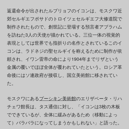
返還命令が出されたルブリョフのイコンは、モスクワ近
郊セルギエフポサドのトロイツェセルギエフ大修道院で
制作されたもので、創世記に登場する預言者アブラハム
を訪ねた3人の天使が描かれている。三位一体の視覚的
表現としては世界でも指折りの名作とされているこのイ
コンは、ラドネジの聖セルギイを称えるために制作が依
頼され、イワン雷帝の命により1904年までリザという
金属の覆いでほぼ全体が覆われていたという。ロシア革
命後にはソ連政府が接収し、国立美術館に移されてい
た。
モスクワにある
プーシキン美術館
のエリザベータ・リハ
チェワ館長は、タス通信に対し、「イコンは3枚の木板
でできているが、全体に緩みがあるため（移動によっ
て）バラバラになってしまうかもしれない」と語った。