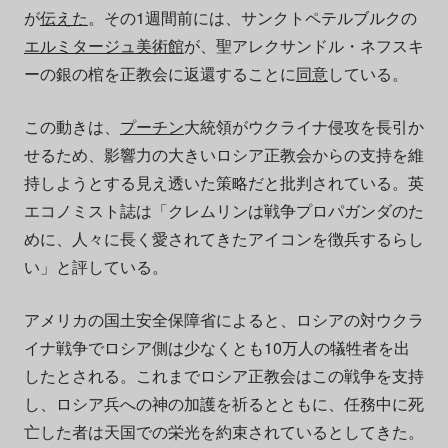
が
伝えた
。その1週間前には、サンクトペテルブルクの
エルミタージュ美術館
が、聖アレクサンドル・ネフスキ
ーの銀の棺を正教会に返還することに
同意
している。
この動きは、
プーチン
大統領がウクライナ侵攻を長引か
せるため、影響力の大きいロシア正教会からの支持を維
持しようとする見え透いた策略だと批判されている。英
エコノミスト誌は「クレムリンは戦争プロパガンダのた
めに、人々に長く愛されてきたアイコンを徴兵するらし
い」と評している。
アメリカの国土安全保障省によると、ロシアの対ウクラ
イナ戦争でロシア側は少なくとも10万人の犠牲者を出
したとされる。これまでロシア正教会はこの戦争を支持
し、ロシア兵への神の加護を祈るとともに、任務中に死
亡した者は天国での栄光を約束されているとしてきた。