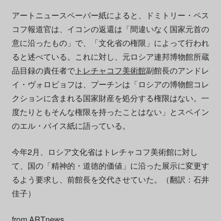
アートニュースペーパー紙によると、ドミトリー・ペス
コフ報道官は、イコンの返還は「間違いなく国家元首の
意に沿ったもの」で、「文化省の権限」によって行われ
ると述べている。これに対し、元ロシア連邦博物館所蔵
品目録の責任者で
トレチャコフ美術館
副館長のアンドレ
イ・ヴォロビョフは、プーチンは「ロシアの博物館コレ
クションに含まれる国家財産を処分する権限はない。一
度たりともそんな権限を持ったことはない」とスペイン
のエル・パイス紙に語っている。
今年2月、ロシア文化省はトレチャコフ美術館に対し
て、国の「精神的・道徳的価値」に沿った展示に変更す
るよう要求し、前館長を交代させていた。（翻訳：石井
佳子）
from
ARTnews