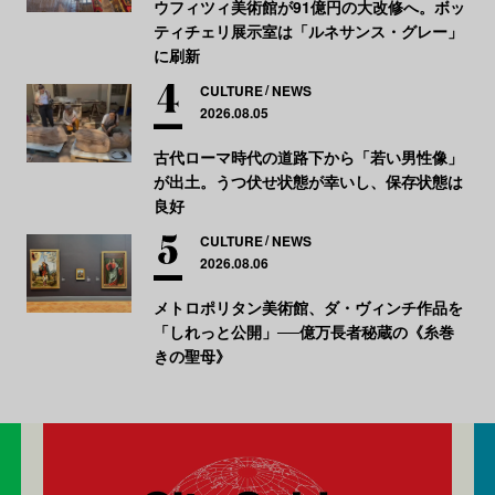
ウフィツィ美術館が91億円の大改修へ。ボッ
ティチェリ展示室は「ルネサンス・グレー」
に刷新
CULTURE
NEWS
2026.08.05
古代ローマ時代の道路下から「若い男性像」
が出土。うつ伏せ状態が幸いし、保存状態は
良好
CULTURE
NEWS
2026.08.06
メトロポリタン美術館、ダ・ヴィンチ作品を
「しれっと公開」──億万長者秘蔵の《糸巻
きの聖母》