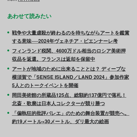
あわせて読みたい
戦争や大量虐殺が終わるのを待ちながらアートを鑑賞
する意味──2024年ヴェネチア・ビエンナーレ考
フィンランド税関、4600万ドル相当のロシア美術押
収品を返還。フランスは返却を保留中
アートが地域のために出来ることとは？ ディープな
横須賀で「SENSE ISLAND／LAND 2024」参加作家
5人とのトークイベントを開催
岡田美術館の所蔵品125点、総額約137億円で落札！
北斎・歌麿は日本人コレクターが競り勝つ
「偏執狂的批評バレエ」のための舞台装置が競売へ。
約19メートル×30メートル、ダリ最大の絵画