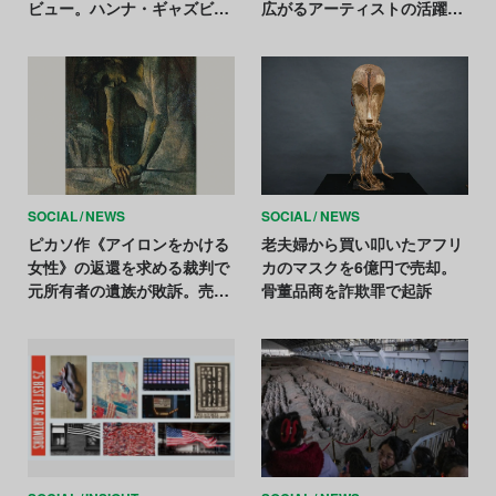
ビュー。ハンナ・ギャズビー
広がるアーティストの活躍の
の意図は伝わったのか？
場【医療とアートの最前線
Vol.3】
SOCIAL
NEWS
SOCIAL
NEWS
ピカソ作《アイロンをかける
老夫婦から買い叩いたアフリ
女性》の返還を求める裁判で
カのマスクを6億円で売却。
元所有者の遺族が敗訴。売却
骨董品商を詐欺罪で起訴
の強要が立証できず