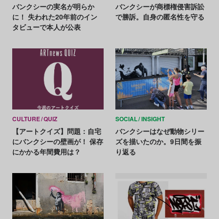
バンクシーの実名が明らか
バンクシーが商標権侵害訴訟
に！ 失われた20年前のイン
で勝訴。自身の匿名性を守る
タビューで本人が公表
CULTURE
QUIZ
SOCIAL
INSIGHT
【アートクイズ】問題：自宅
バンクシーはなぜ動物シリー
にバンクシーの壁画が！ 保存
ズを描いたのか。9日間を振
にかかる年間費用は？
り返る