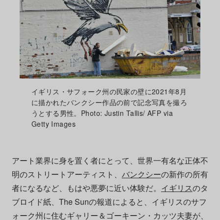
イギリス・サフォーク州の民家の壁に2021年8月
に描かれたバンクシー作品の前で記念写真を撮ろ
うとする男性。Photo: Justin Tallis/ AFP via
Getty Images
アート業界に身を置く者にとって、世界一有名な正体不
明のストリートアーティスト、
バンクシー
の新作の所有
者になるなど、もはや悪夢に近い体験だ。
イギリス
のタ
ブロイド紙、The Sunの報道によると、イギリスのサフ
ォーク州に住むギャリー＆ゴーキーン・カッツ夫妻が、