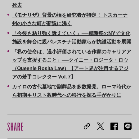
死去
《モナリザ》背景の橋を研究者が特定！ トスカーナ
州の小さな町が新説に沸く
「今後も粘り強く訴えていく」──感謝祭のNYで文化
施設を舞台に親パレスチナ活動家らが抗議活動を展開
「私の使命は、過小評価されている作家のキャリアア
ップを支援すること」──クイニー・ロジータ・ロウ
（Queenie Rosita Law）【アート界が注目するアジ
アの若手コレクター Vol. 7】
カイロの古代墓地で副葬品を多数発見。ローマ時代か
ら初期キリスト教時代への移行を探る手がかりに