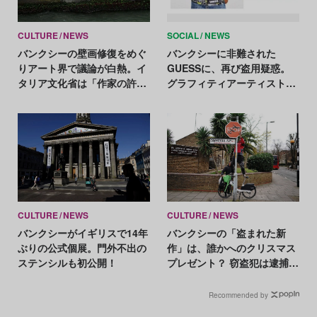
CULTURE
NEWS
SOCIAL
NEWS
バンクシーの壁画修復をめぐ
バンクシーに非難された
りアート界で議論が白熱。イ
GUESSに、再び盗用疑惑。
タリア文化省は「作家の許可
グラフィティアーティストの
は必要なし」
タグを無断利用か
CULTURE
NEWS
CULTURE
NEWS
バンクシーがイギリスで14年
バンクシーの「盗まれた新
ぶりの公式個展。門外不出の
作」は、誰かへのクリスマス
ステンシルも初公開！
プレゼント？ 窃盗犯は逮捕、
作品は行方不明
Recommended by