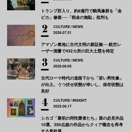
トランプ肝入り、約8億円で騎馬像群を「金
ピカ」修復──「税金の無駄」批判も
CULTURE
NEWS
2026.07.31
アマゾン奥地に古代文明の新証拠──航空レ
ーザー測量で432カ所の巨大土塁を特定
CULTURE
NEWS
2026.08.05
古代ローマ時代の道路下から「若い男性像」
が出土。うつ伏せ状態が幸いし、保存状態は
良好
CULTURE
INSIGHT
2025.06.17
シカゴ「最初の同性愛者たち」展の必見作品
10選。350点超の作品からクィア概念を再考
する意欲展