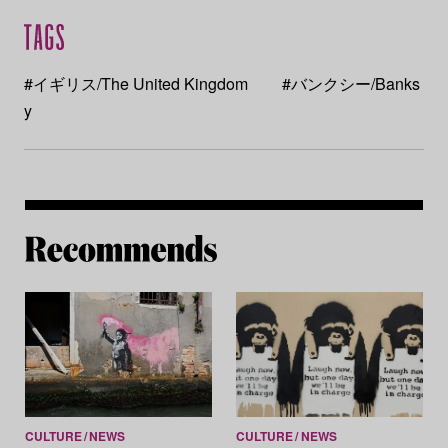
#イギリス/The United Kingdom
#バンクシー/Banks
y
Re
CULTURE
NEWS
CULTURE
NEWS