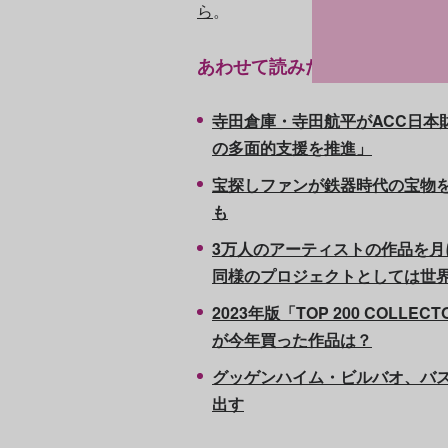
ら
。
あわせて読みたい
寺田倉庫・寺田航平がACC日本
の多面的支援を推進」
宝探しファンが鉄器時代の宝物
も
3万人のアーティストの作品を
同様のプロジェクトとしては世
2023年版「TOP 200 COL
が今年買った作品は？
グッゲンハイム・ビルバオ、バス
出す