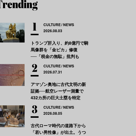
CULTURE
NEWS
2026.08.03
トランプ肝入り、約8億円で騎
馬像群を「金ピカ」修復
──「税金の無駄」批判も
CULTURE
NEWS
2026.07.31
アマゾン奥地に古代文明の新
証拠──航空レーザー測量で
432カ所の巨大土塁を特定
CULTURE
NEWS
2026.08.05
古代ローマ時代の道路下から
「若い男性像」が出土。うつ