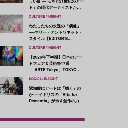
しい目 ― モネと21世紀のアー
ト」の現代アーティストたち
が示す、異なる視点
CULTURE
INSIGHT
わたしたちの永遠の「偶像」
──マリー・アントワネット・
スタイル【EDITOR’S
NOTES】
CULTURE
INSIGHT
【2026年下半期】日本のアー
トフェア＆芸術祭17選
──ARTE Tokyo、TOKYO
ATLAS、前橋国際芸術祭ほか
SOCIAL
INSIGHT
新イベントが続々開幕
認知症にアートは「効く」の
か──イギリスの「Arts for
Dementia」が示す創作の力
【医療とアートの最前線
Vol.7】