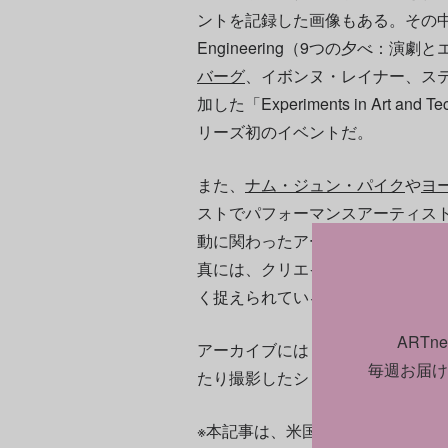
ントを記録した画像もある。その中に含まれる
Engineering（9つの夕べ：演
バーグ
、イボンヌ・レイナー、ス
加した「Experiments in Art 
リーズ初のイベントだ。
また、
ナム・ジュン・パイク
や
ヨ
ストでパフォーマンスアーティス
動に関わったアーティストの活動
真には、クリエイターたちが生活
く捉えられている。
ART
アーカイブにはまた、ムーアがニ
毎週お届け
たり撮影したシリーズ作品や、商
※本記事は、米国版ARTnewsに2