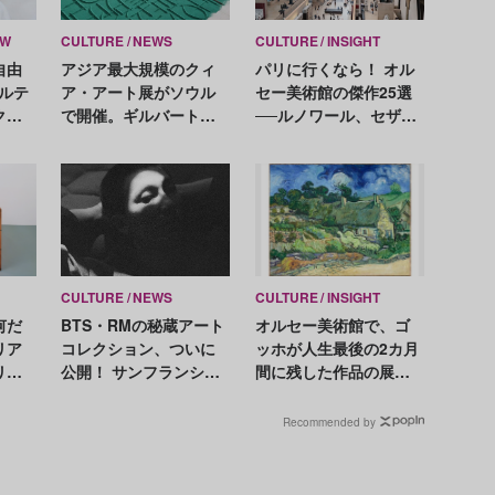
EW
CULTURE
NEWS
CULTURE
INSIGHT
自由
アジア最大規模のクィ
パリに行くなら！ オル
ルテ
ア・アート展がソウル
セー美術館の傑作25選
クリ
で開催。ギルバート＆
──ルノワール、セザン
る、
ジョージほか約70組が
ヌ、モネ、クールベ、
参加
マネ、ドガ etc. 名作を
イッキ見！
CULTURE
NEWS
CULTURE
INSIGHT
何だ
BTS・RMの秘蔵アート
オルセー美術館で、ゴ
リア
コレクション、ついに
ッホが人生最後の2カ月
リヒ
公開！ サンフランシス
間に残した作品の展覧
スま
コ近代美術館での展示
会を開催。死の直前に
一大
作品とは？
取り組んだ風景画とは
Recommended by