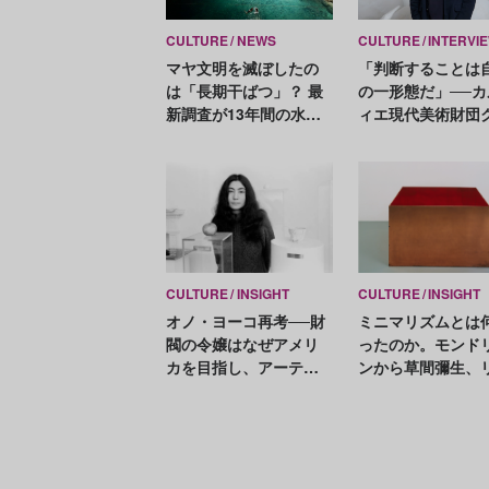
CULTURE
NEWS
CULTURE
INTERVI
マヤ文明を滅ぼしたの
「判断することは
は「長期干ばつ」？ 最
の一形態だ」──カ
新調査が13年間の水不
ィエ現代美術財団
足を裏付け
ス・デルコンが語
公共性と批評
CULTURE
INSIGHT
CULTURE
INSIGHT
オノ・ヨーコ再考──財
ミニマリズムとは
閥の令嬢はなぜアメリ
ったのか。モンド
カを目指し、アーティ
ンから草間彌生、
ストとなったのか
ター、ティルマン
で、現代アートの
潮流を総覧