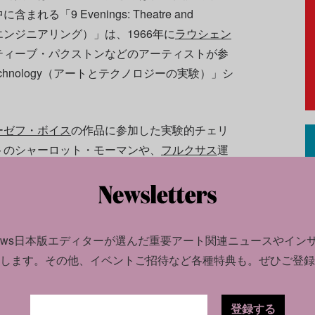
「9 Evenings: Theatre and
劇とエンジニアリング）」は、1966年に
ラウシェン
ティーブ・パクストンなどのアーティストが参
and Technology（アートとテクノロジーの実験）」シ
ーゼフ・ボイス
の作品に参加した実験的チェリ
トのシャーロット・モーマンや、
フルクサス
運
記録も見ることができる。こうしたムーアの写
と芸術を融合させた先駆的かつ奇抜な方法がよ
news日本版エディターが選んだ
重要アート関連ニュースやイン
ューヨークのペンシルバニア駅解体を4年間にわ
します。
その他、イベントご招待など各種特典も。ぜひご登録
業的作品も含まれている。（翻訳：平林まき）
022年2月22日に掲載されました。元記事は
こち
登録する