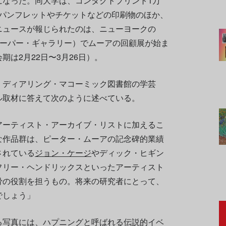
になった。同大学は、コンタクトプリント1万
点、パンフレットやチケットなどの印刷物のほか、
ニュースが報じられたのは、ニューヨークの
（ポーラ・クーパー・ギャラリー）でムーアの回顧展が始ま
は2月22日〜3月26日）。
・ディアリング・マコーミック図書館の学芸
ル取材に答えて次のように述べている。
アーティスト・アーカイブ・リストに加えるこ
な作品群は、ピーター・ムーアの記念碑的業績
されている
ジョン・ケージ
やディック・ヒギン
フリー・ヘンドリックスといったアーティスト
骨の役割を担うもの。将来の研究者にとって、
でしょう」
る写真には、ハプニングと呼ばれる伝説的イベ