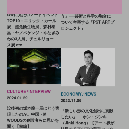
2026.04.24
「衝突」ではなく「愛し合
GWに見たいアートイベント
う」──芸術と科学の融合に
TOP10：エリック・カール
ついて考察する「PST ARTプ
展、超危険生物展、森村泰
ロジェクト」
昌・ヤノベケンジ・やなぎみ
わの3人展、チュルリョーニ
ス展 etc.
CULTURE
INTERVIEW
ECONOMY
NEWS
2024.01.29
2023.11.06
没後初の坂本龍一展はどう実
「新しい形の文化創出に貢献
現したのか。中国・M
したい」──ホン・ジンキ
WOODSの創設者らに思いを
（Jinki Hong）【アート界が
聞く【前編】
注目するアジアの若手コレク