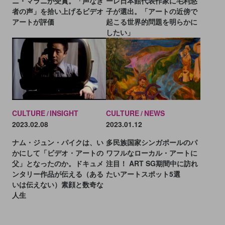
ーレ日本館代表作家に毛利悠
ニ・マラニが受賞。「声なき
子が選出。「アートの近傍で
者の声」を拾い上げるビデオ
起こる世界的問題を明らかに
アートが評価
したい」
CULTURE
INSIGHT
CULTURE
NEWS
2023.02.08
2023.01.12
ナム・ジュン・パイクは、い
多民族国家シンガポールのパ
かにして「ビデオ・アートの
ワフルなローカル・アートに
父」となったのか。ドキュメ
注目！ ART SG期間中に訪れ
ンタリー作品が伝える（ある
たいアートスポット5選
いは伝えない）素顔と数奇な
人生