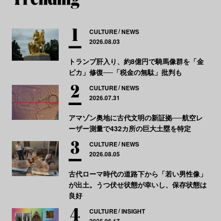
CULTURE
NEWS
2026.08.03
トランプ肝入り、約8億円で騎馬像群を「金
ピカ」修復──「税金の無駄」批判も
CULTURE
NEWS
2026.07.31
アマゾン奥地に古代文明の新証拠──航空レ
ーザー測量で432カ所の巨大土塁を特定
CULTURE
NEWS
2026.08.05
古代ローマ時代の道路下から「若い男性像」
が出土。うつ伏せ状態が幸いし、保存状態は
良好
CULTURE
INSIGHT
2025.06.17