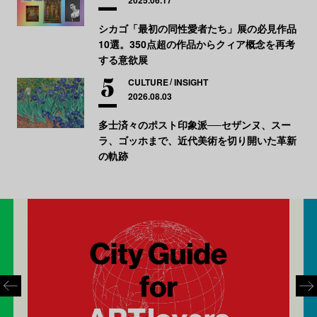
シカゴ「最初の同性愛者たち」展の必見作品
10選。350点超の作品からクィア概念を再考
する意欲展
CULTURE
INSIGHT
2026.08.03
多士済々のポスト印象派──セザンヌ、スー
ラ、ゴッホまで、近代美術を切り開いた革新
の軌跡