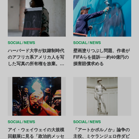
SOCIAL
NEWS
SOCIAL
NEWS
ハーバード大学が奴隷制時代
壁画塗りつぶし問題、作者が
のアフリカ系アメリカ人を写
FIFAらを提訴──約40億円の
した写真の所有権を放棄。子
損害賠償求める
孫との和解が成立
SOCIAL
NEWS
SOCIAL
NEWS
アイ・ウェイウェイの大規模
「アートかポルノか」論争の
回顧展に見る「政治的メッセ
主役、ミケランジェロ作ダビ