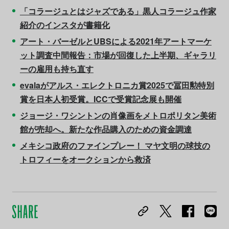
「コラージュとはジャズである」黒人コラージュ作家
紹介のインスタが書籍化
アート・バーゼルとUBSによる2021年アートマーケ
ット調査中間報告：市場が回復した上半期、ギャラリ
ーの雇用も持ち直す
evalaがアルス・エレクトロニカ賞2025で冨田勲特別
賞を日本人初受賞。ICCで受賞記念展も開催
ジョージ・ワシントンの肖像画をメトロポリタン美術
館が売却へ。新たな作品購入のための資金調達
メキシコ政府のファインプレー！ マヤ文明の球技の
トロフィーをオークションから救済