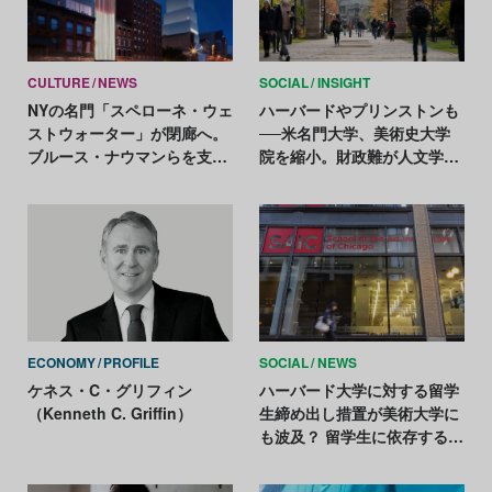
CULTURE
NEWS
SOCIAL
INSIGHT
NYの名門「スペローネ・ウェ
ハーバードやプリンストンも
ストウォーター」が閉廊へ。
──米名門大学、美術史大学
ブルース・ナウマンらを支え
院を縮小。財政難が人文学を
た50年の歴史に幕
直撃
ECONOMY
PROFILE
SOCIAL
NEWS
ケネス・C・グリフィン
ハーバード大学に対する留学
（Kenneth C. Griffin）
生締め出し措置が美術大学に
も波及？ 留学生に依存する美
大経営に暗雲