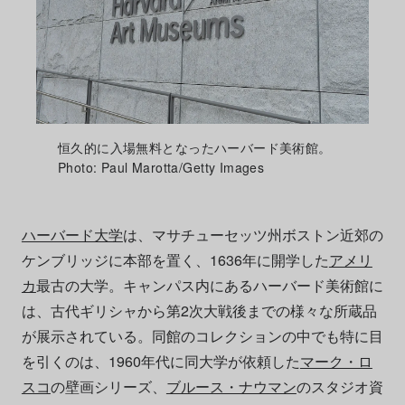
恒久的に入場無料となったハーバード美術館。
Photo: Paul Marotta/Getty Images
ハーバード大学
は、マサチューセッツ州ボストン近郊の
ケンブリッジに本部を置く、1636年に開学した
アメリ
カ
最古の大学。キャンパス内にあるハーバード美術館に
は、古代ギリシャから第2次大戦後までの様々な所蔵品
が展示されている。同館のコレクションの中でも特に目
を引くのは、1960年代に同大学が依頼した
マーク・ロ
スコ
の壁画シリーズ、
ブルース・ナウマン
のスタジオ資