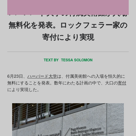
ハーバード大学の付属美術館が入場
無料化を発表。ロックフェラー家の
寄付により実現
TEXT BY
TESSA SOLOMON
6月23日、
ハーバード大学
は、付属美術館への入場を恒久的に
無料にすることを発表。数年にわたる計画の中で、大口の
寄付
により実現した。