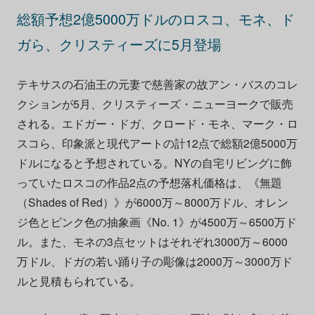
総額予想2億5000万ドルのロスコ、モネ、ド
ガら、クリスティーズに5月登場
テキサスの石油王の元妻で慈善家の故アン・バスのコレ
クションが5月、クリスティーズ・ニューヨークで販売
される。エドガー・ドガ、クロード・モネ、マーク・ロ
スコら、印象派と現代アートの計12点で総額2億5000万
ドルになると予想されている。NYの自宅リビングに飾
っていたロスコの作品2点の予想落札価格は、《無題
（Shades of Red）》が6000万～8000万ドル、オレン
ジ色とピンク色の抽象画《No. 1》が4500万～6500万ド
ル。また、モネの3点セットはそれぞれ3000万～6000
万ドル、ドガの若い踊り子の彫像は2000万～3000万ド
ルと見積もられている。