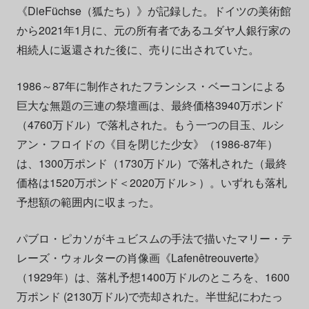
《DieFüchse（狐たち）》が記録した。ドイツの美術館
から2021年1月に、元の所有者であるユダヤ人銀行家の
相続人に返還された後に、売りに出されていた。
1986～87年に制作されたフランシス・ベーコンによる
巨大な無題の三連の祭壇画は、最終価格3940万ポンド
（4760万ドル）で落札された。もう一つの目玉、ルシ
アン・フロイドの《目を閉じた少女》（1986-87年）
は、1300万ポンド（1730万ドル）で落札
された（最終
価格は1520万ポンド＜2020万ドル＞）。いずれも落札
予想額の範囲内に収まった。
パブロ・ピカソがキュビスムの手法で描いたマリー・テ
レーズ・ウォルターの肖像画《Lafenêtreouverte》
（1929年）は、落札予想1400万ドルのところを、1600
万ポンド (2130万ドル)で売却された。半世紀にわたっ