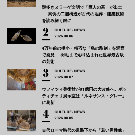
謎多きヌラーゲ文明で「巨人の墓」が出土
──異例の二層構造が古代の埋葬・建築技術
を読み解く鍵に
CULTURE
NEWS
2026.08.06
4万年前の極小・精巧な「鳥の彫刻」を洞窟
で発見──羽毛まで彫り込まれた世界最古級
の芸術
CULTURE
NEWS
2026.08.07
ウフィツィ美術館が91億円の大改修へ。ボッ
ティチェリ展示室は「ルネサンス・グレー」
に刷新
CULTURE
NEWS
2026.08.05
古代ローマ時代の道路下から「若い男性像」