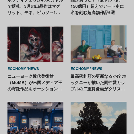
で落札、3月の出品作はマグ
150億円）超えでアート史に
リット、モネ、ピカソ～1月
名を刻む超高額作品6選
のオークション情報まとめ
ECONOMY
NEWS
ECONOMY
NEWS
ニューヨーク近代美術館
最高落札額の更新なるか!? ホ
（MoMA）が米国メディア王
ックニーが描いた同性愛カッ
の寄託作品をオークション出
プルの二重肖像画がクリステ
品。合計落札予想価格は100
ィーズに登場
億円超