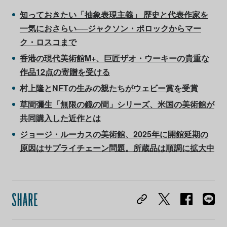
知っておきたい「抽象表現主義」 歴史と代表作家を
一気におさらい──ジャクソン・ポロックからマー
ク・ロスコまで
香港の現代美術館M+、巨匠ザオ・ウーキーの貴重な
作品12点の寄贈を受ける
村上隆とNFTの生みの親たちがウェビー賞を受賞
草間彌生「無限の鏡の間」シリーズ、米国の美術館が
共同購入した近作とは
ジョージ・ルーカスの美術館、2025年に開館延期の
原因はサプライチェーン問題。所蔵品は順調に拡大中