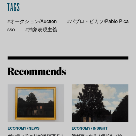
#オークション/Auction
#パブロ・ピカソ/Pablo Pica
sso
#抽象表現主義
Re
ECONOMY
NEWS
ECONOMY
INSIGHT
ボッティチェリが4550万ドル
誰が買った？ 1億ドル（約