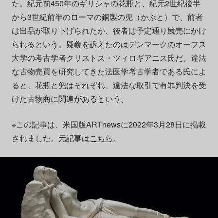
た。紀元前450年のギリシャの花瓶と、紀元2世紀後半
から3世紀前半のローマの銅製の兜（かぶと）で、前者
は出品が取り下げられたが、後者は予定通り競売にかけ
られるという。疑義を訴えたのはデンマークのオーフス
大学の考古学者クリストス・ツィロギアニス氏だ。違法
な古物売買を研究してきた法医学考古学者である氏によ
ると、花瓶と兜はそれぞれ、違法な取引で有罪判決を受
けた古物商に関連があるという。
※この記事は、米国版ARTnewsに2022年3月28日に掲載
されました。元記事は
こちら
。