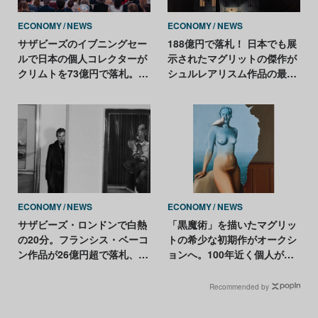
ECONOMY
NEWS
ECONOMY
NEWS
サザビーズのイブニングセー
188億円で落札！ 日本でも展
ルで日本の個人コレクターが
示されたマグリットの傑作が
クリムトを73億円で落札。マ
シュルレアリスム作品の最高
グリット《光の帝国》は作家
額を更新
史上2番目に高額の57億円
ECONOMY
NEWS
ECONOMY
NEWS
サザビーズ・ロンドンで白熱
「黒魔術」を描いたマグリッ
の20分。フランシス・ベーコ
トの希少な初期作がオークシ
ン作品が26億円超で落札、市
ョンへ。100年近く個人が所
場回復の兆し
有
Recommended by