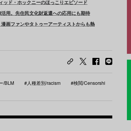
イヴィッド・ホックニーのほっこりエピソード
I活用。先住民文化財返還への応用にも期待
、漫画ファンやタトゥーアーティストからも熱
/BLM
#人種差別/racism
#検閲/Censorshi
Recom