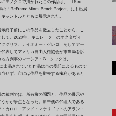
にモノクロで描かれたこの作品は、「I See
「ReFrame Miami Beach Porject」にも出展
うキャンドルとともに展示された。
展示終了前にこの作品を撤去したことから、こ
して、2020年、キュレーターのオクタヴィ
マクグリフ、ナイオミー・ゲレロ、そしてアー
を代表してアメリカ自由人権協会が市当局を訴
カ地方判事のマーシア・G・クックは、
Porject」に出品されていた作品は市の委託によるもので
該当せず、市には作品を撤去する権利があると
回の裁判では、所有権の問題と、作品の展示や
どうかが争点となった。原告側の代理人である
テ・カロロ・アンド・マケリゴットのアラン・
の制作を依頼したのではなく、市が学芸員にさ