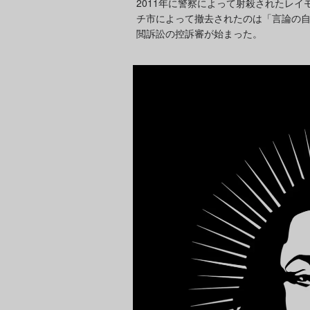
2011年に警察によって射殺されたレ
チ市によって撤去されたのは「言論の自
閲訴訟の控訴審が始まった。