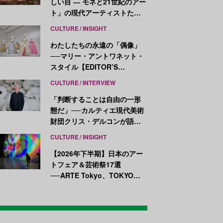
しい目 ― モネと21世紀のアー
ト」の現代アーティストたち
が示す、異なる視点
CULTURE
INSIGHT
わたしたちの永遠の「偶像」
──マリー・アントワネット・
スタイル【EDITOR’S
NOTES】
CULTURE
INTERVIEW
「判断することは自由の一形
態だ」──カルティエ現代美術
財団クリス・デルコンが語
る、公共性と批評
CULTURE
INSIGHT
【2026年下半期】日本のアー
トフェア＆芸術祭17選
──ARTE Tokyo、TOKYO
ATLAS、前橋国際芸術祭ほか
新イベントが続々開幕