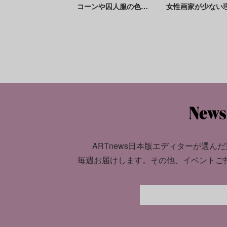
コーンや囚人服の色か
女性画家が少ない
ら見る米国の現代社会
【見落とされた芸
たちの美術史 Vol.
ARTnews日本版エディターが選んだ
毎週お届けします。
その他、イベントご