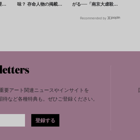
理由
味？ 存命人物の掲載を
がる──「南京大虐殺」
術家
禁じる法律との衝突も
を「南京事件」に変更
2】
へ
Recommended by
重要アート関連ニュースやインサイトを
招待など各種特典も。
ぜひご登録ください。
登録する