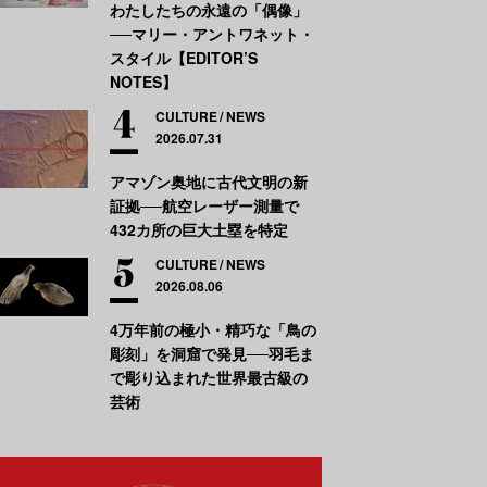
わたしたちの永遠の「偶像」
──マリー・アントワネット・
スタイル【EDITOR’S
NOTES】
CULTURE
NEWS
2026.07.31
アマゾン奥地に古代文明の新
証拠──航空レーザー測量で
432カ所の巨大土塁を特定
CULTURE
NEWS
2026.08.06
4万年前の極小・精巧な「鳥の
彫刻」を洞窟で発見──羽毛ま
で彫り込まれた世界最古級の
芸術