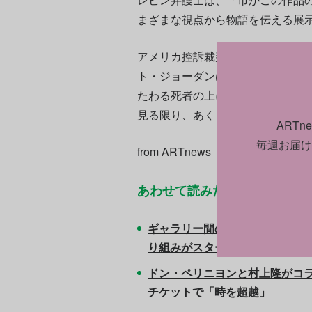
まざまな視点から物語を伝える展
アメリカ控訴裁判所で行われた最
ト・ジョーダンは前回の判決に疑
たわる死者の上に、銃を持った警
見る限り、あくまで無害な芸術作
ART
毎週お届け
from
ARTnews
あわせて読みたい
ギャラリー間の格差拡大に歯止め
り組みがスタート
ドン・ペリニヨンと村上隆がコ
チケットで「時を超越」