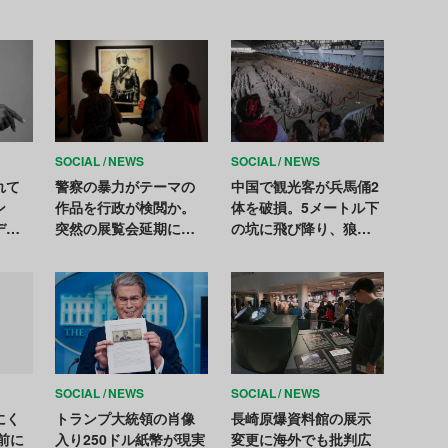
SOCIAL
NEWS
SOCIAL
NEWS
れて
警察の暴力がテーマの
中国で観光客が兵馬俑2
ン
作品を行政が検閲か。
体を破損。5メートル下
デイ
突然の展覧会延期に非
の坑に飛び降り、狼藉
ルナ
難の声
後は地面に寝そべる
SOCIAL
NEWS
SOCIAL
NEWS
にく
トランプ大統領の肖像
長崎原爆資料館の展示
前に
入り250ドル紙幣が現実
変更に海外でも批判広