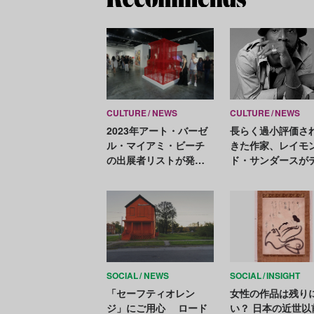
CULTURE
NEWS
CULTURE
NEWS
2023年アート・バーゼ
長らく過小評価さ
ル・マイアミ・ビーチ
きた作家、レイモ
の出展者リストが発
ド・サンダースが
表。日本からはナンヅ
ヴィッド・ツヴィ
カ、スカイ・ザ・バス
ーに移籍
ハウスが参加
SOCIAL
NEWS
SOCIAL
INSIGHT
「セーフティオレン
女性の作品は残り
ジ」にご用心 ロード
い？ 日本の近世以