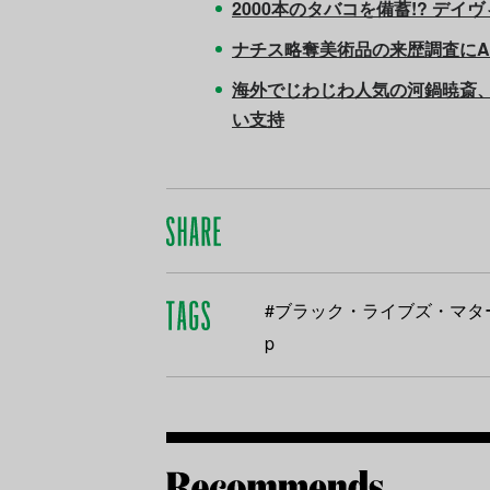
2000本のタバコを備蓄!? デ
ナチス略奪美術品の来歴調査にA
海外でじわじわ人気の河鍋暁斎
い支持
#ブラック・ライブズ・マター
p