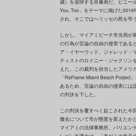
歳）を追悼する肖像画だ。ビニール
You, Too」をテーマに掲げた2019年の
され、そこではヘリッセの死を弔
しかし、マイアミビーチ市当局が
の行為が言論の自由の侵害であると
ア・イヤーウッド、ジャレッド・
ティストのロドニー・ジャクソン
えた。この裁判を担当したアメリ
「ReFrame Miami Beach 
あるため、言論の自由の侵害には
の判決を下した。
この判決を覆すべく起こされた今
撤去について市が態度を変えたか
マイアミの法律事務所、バリエン
レビン弁護士は、「市がこの作品