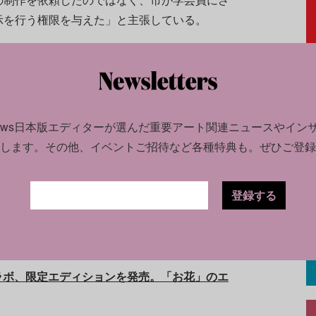
示を行う権限を与えた」と主張している。
新の公聴会で、巡回裁判所の裁判官アダルベル
問を呈し、「この作品は、弾痕から血を流し横
官が立っている姿を描いたものではない。私が
品だ」と述べた。
news日本版エディターが選んだ
重要アート関連ニュースやイン
します。
その他、イベントご招待など各種特典も。ぜひご登録
登録する
を！ メガ＆小規模ギャラリーによる新しい取
ラボ、限定エディションを発売。「お花」のエ