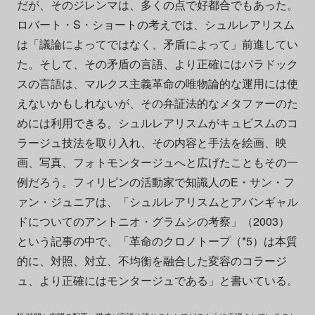
だが、そのジレンマは、多くの点で好都合でもあった。
ロバート・S・ショートの考えでは、シュルレアリスム
は「議論によってではなく、矛盾によって」前進してい
た。そして、その矛盾の言語、より正確にはパラドック
スの言語は、マルクス主義革命の唯物論的な運用には使
えないかもしれないが、その弁証法的なメタファーのた
めには利用できる。シュルレアリスムがキュビスムのコ
ラージュ技法を取り入れ、その内容と手法を絵画、映
画、写真、フォトモンタージュへと広げたこともその一
例だろう。フィリピンの活動家で知識人のE・サン・フ
ァン・ジュニアは、「シュルレアリスムとアバンギャル
ドについてのアントニオ・グラムシの考察」（2003）
という記事の中で、「革命のクロノトープ（*5）は本質
的に、対照、対立、不均衡を融合した変容のコラージ
ュ、より正確にはモンタージュである」と書いている。