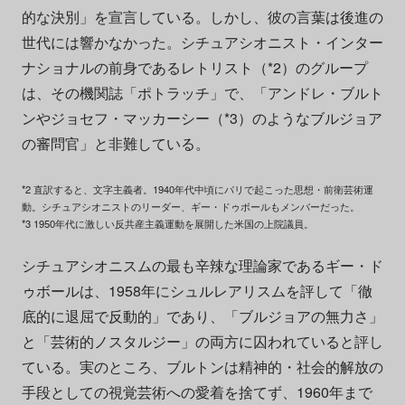
的な決別」を宣言している。しかし、彼の言葉は後進の
世代には響かなかった。シチュアシオニスト・インター
ナショナルの前身であるレトリスト（*2）のグループ
は、その機関誌「ポトラッチ」で、「アンドレ・ブルト
ンやジョセフ・マッカーシー（*3）のようなブルジョア
の審問官」と非難している。
*2 直訳すると、文字主義者。1940年代中頃にパリで起こった思想・前衛芸術運
動。シチュアシオニストのリーダー、ギー・ドゥボールもメンバーだった。
*3 1950年代に激しい反共産主義運動を展開した米国の上院議員。
シチュアシオニスムの最も辛辣な理論家であるギー・ド
ゥボールは、1958年にシュルレアリスムを評して「徹
底的に退屈で反動的」であり、「ブルジョアの無力さ」
と「芸術的ノスタルジー」の両方に囚われていると評し
ている。実のところ、ブルトンは精神的・社会的解放の
手段としての視覚芸術への愛着を捨てず、1960年まで