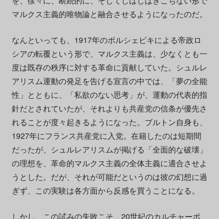
を、徐々に、断続的に、そしてしばしばぎこちない形で
マルクス主義的唯物論と融合させるようになったのだ。
なんといっても、1917年のボルシェビキによる帝政ロ
シアの転覆という形で、マルクス主義は、少なくとも一
度は既存の秩序に対する革命に貢献していた。シュルレ
アリスム運動の発足を告げる宣言の中では、「夢の全能
性」とともに、「私欲のない思考」が、運動の代表的指
針だとされていたが、それよりも共産党の信条が優先さ
れることが度々起きるようになった。ブルトン自身も、
1927年にフランス共産党に入党。在籍したのは短期間
だったが、シュルレアリスムが掲げる「全面的な破壊」
の理想を、革命的マルクス主義の全体主義に適合させよ
うとした。だが、それが可能だというのは彼の幻想に過
ぎず、この実験は各方面から反感を買うことになる。
しかし、この試みの失敗こそ、20世紀のカルチャーポ