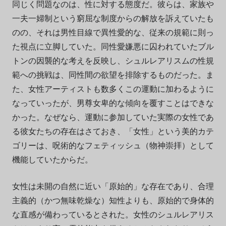
同じく問題なのは、性に対する態度だ。彼らは、家族や
一夫一婦制という窮屈な制度からの解放を訴えていたも
のの、それは男性目線で異性愛的な、従来の規範に則っ
た視点に立脚していた。同性愛嫌悪に囚われていたブル
トンの因襲的な考えを反映し、シュルレアリスムの性規
範への挑戦は、同性間の欲望を排除するものだった。ま
た、女性アーティストも数多くこの運動に加わるように
なっていったが、男尊女卑的な傾向を覆すことはできな
かった。なぜなら、運動に参加していた実際の女性であ
る彼女たちの存在はさておき、「女性」という美的カテ
ゴリーは、呪術的なフェティッシュ（物神崇拝）として
機能していたからだ。
女性は未開の自然に近い「原始的」な存在であり、合理
主義的（かつ無味乾燥な）知性よりも、原始的で身体的
な直感が備わっているとされた。女性のシュルレアリス