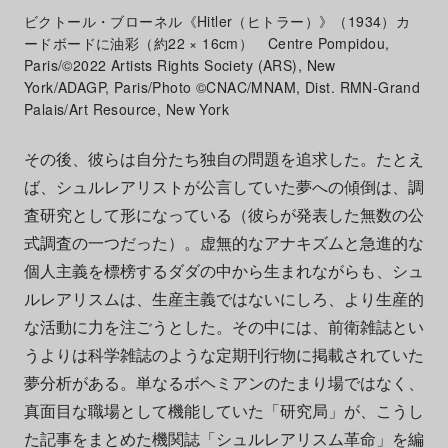
ビクトール・ブローネル《Hitler（ヒトラー）》（1934）カ
ードボードに油彩（約22 × 16cm） Centre Pompidou,
Paris/©2022 Artists Rights Society (ARS), New
York/ADAGP, Paris/Photo ©CNAC/MNAM, Dist. RMN-Grand
Palais/Art Resource, New York
その後、彼らは自分たち独自の問題を追求した。たとえ
ば、シュルレアリストが公言していた夢への傾倒は、調
査研究として形になっている（彼らが発表した無数の公
式調査の一つだった）。虚無的なアナキズムと急進的な
個人主義を標榜するダダの中から生まれながらも、シュ
ルレアリスムは、生産主義ではないにしろ、より生産的
な活動に力を注ごうとした。その中には、前衛雑誌とい
うよりは科学雑誌のような定期刊行物に掲載されていた
夢分析がある。単なるボヘミアンのたまり場ではなく、
真面目な職場として機能していた「研究局」が、こうし
た記事をまとめた機関誌「シュルレアリスム革命」を編