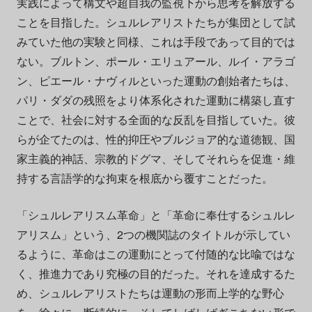
実践によって構文や超自我の監視下から思考を解放する
ことを目指した。シュルレアリストたちが集団として試
みていた他の実験と同様、これは手段であって目的では
ない。ブルトン、ポール・エリュアール、ルイ・アラゴ
ン、ピエール・ナヴィルといった運動の創始者たちは、
パリ・ダダの残照をより体系化された運動に構築し直す
ことで、社会に対する全面的な反乱を目指していた。彼
らが企てたのは、性的抑圧やブルジョア的な道徳観、国
家主義的神話、宗教的ドグマ、そしてそれらを促進・維
持する言語学的な拘束を根底から覆すことだった。
「シュルレアリスム革命」と「革命に奉仕するシュルレ
アリスム」という、2つの機関誌のタイトルが示してい
るように、革命はこの運動にとって付随的な比喩ではな
く、推進力であり究極の目的だった。それを達成するた
め、シュルレアリストたちは運動の形而上学的な野心