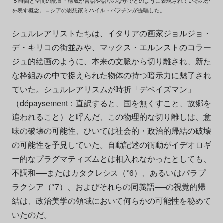
*5 時間と空間の配置・構成が言語や語りのなかでどのように表現されているのか
を表す概念。ロシアの思想家ミハイル・バフチンが提唱した。
シュルレアリストたちは、イタリアの画家ジョルジョ・
デ・キリコの街並みや、マックス・エルンストのコラー
ジュ的絵画のように、本来の文脈から切り離され、新た
な枠組みの中で捉えられた物体の持つ暗示力に魅了され
ていた。シュルレアリスムが時折「デペイズマン」
（dépaysement：直訳すると、国を無くすこと、故郷を
追われること）と呼んだ、この物理的な切り離しは、意
味の破壊の可能性、ひいては社会的・政治的帰結の破壊
の可能性を予見していた。自動記述の衝動がイデオロギ
ー的なプラグマティズムとは相入れなかったとしても、
不調和──またはカタクレシス（*6）、あるいはパラプ
ラクシア（*7）、およびそれらの同義語──の視覚的帰
結は、政治美学の領域において何らかの可能性を秘めて
いたのだ。