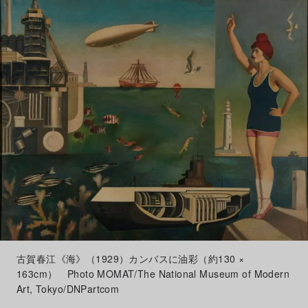
古賀春江《海》（1929）カンバスに油彩（約130 ×
163cm） Photo MOMAT/The National Museum of Modern
Art, Tokyo/DNPartcom