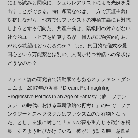
による試みと同様に、シュルレアリストによる先例を見
出すことができる。特に顕著なのは、一方で実証主義に
対抗しながら、他方ではファシストの神秘主義にも対抗
しようとする傾向だ。共産主義は、階級間の対立がない
社会的ユートピアを約束するが、個人の非物質的なあこ
がれや欲望はどうなるのか？ また、集団的な儀式や愛
国心という万能薬とは別の、人間が持つ神話への希求は
どうなのか？
メディア論の研究者で活動家でもあるステファン・ダン
コムは、2007年の著書『Dream: Re-imagining
Progressive Politics in an Age of Fantasy（夢：ファン
タジーの時代における革新政治の再考）』の中で「ファ
ンタジーとスペクタクルはファシズムの所有物となっ
た」とし、左派に対して「人々の夢を重んじる政治を構
築」するよう呼びかけている。彼がこう語る時、意図的