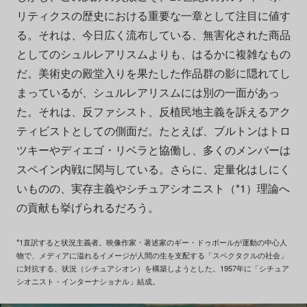
リティクスの歴史における重要な一章として注目に値す
る。それは、今日広く流布している、無害化された商品
としてのシュルレアリスムよりも、はるかに複雑なもの
だ。美術史の殿堂入りを果たした作品群の影に隠れてし
まっているが、シュルレアリスムには別の一面があっ
た。それは、反ファシスト、反植民地主義を訴えるアク
ティビストとしての側面だ。たとえば、ブルトンはトロ
ツキーやディエゴ・リベラと協働し、多くのメンバーは
スペイン内戦に関与している。さらに、定量化はしにく
いものの、実存主義やシチュアシオニスト（*1）理論へ
の貢献も挙げられるだろう。
*1直訳すると状況主義者。映像作家・著述家のギー・ドゥボールが運動の中心人
物で、メディアに溢れるイメージが人間の生を支配する「スペクタクルの社会」
に対抗する、状況（シチュアシオン）を構築しようとした。1957年に「シチュア
シオニスト・インターナショナル」結成。