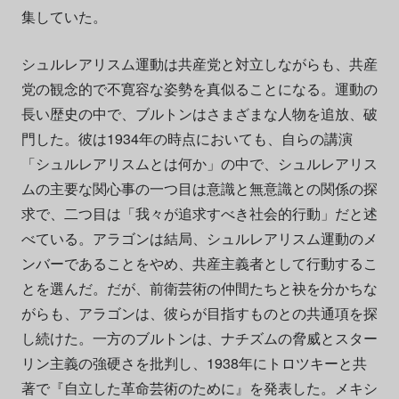
集していた。
シュルレアリスム運動は共産党と対立しながらも、共産
党の観念的で不寛容な姿勢を真似ることになる。運動の
長い歴史の中で、ブルトンはさまざまな人物を追放、破
門した。彼は1934年の時点においても、自らの講演
「シュルレアリスムとは何か」の中で、シュルレアリス
ムの主要な関心事の一つ目は意識と無意識との関係の探
求で、二つ目は「我々が追求すべき社会的行動」だと述
べている。アラゴンは結局、シュルレアリスム運動のメ
ンバーであることをやめ、共産主義者として行動するこ
とを選んだ。だが、前衛芸術の仲間たちと袂を分かちな
がらも、アラゴンは、彼らが目指すものとの共通項を探
し続けた。一方のブルトンは、ナチズムの脅威とスター
リン主義の強硬さを批判し、1938年にトロツキーと共
著で『自立した革命芸術のために』を発表した。メキシ