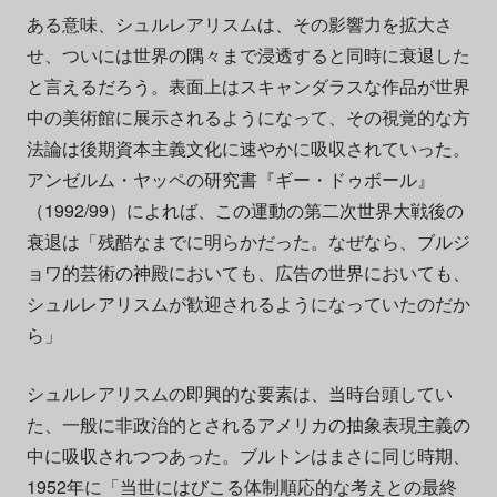
ある意味、シュルレアリスムは、その影響力を拡大さ
せ、ついには世界の隅々まで浸透すると同時に衰退した
と言えるだろう。表面上はスキャンダラスな作品が世界
中の美術館に展示されるようになって、その視覚的な方
法論は後期資本主義文化に速やかに吸収されていった。
アンゼルム・ヤッペの研究書『ギー・ドゥボール』
（1992/99）によれば、この運動の第二次世界大戦後の
衰退は「残酷なまでに明らかだった。なぜなら、ブルジ
ョワ的芸術の神殿においても、広告の世界においても、
シュルレアリスムが歓迎されるようになっていたのだか
ら」
シュルレアリスムの即興的な要素は、当時台頭してい
た、一般に非政治的とされるアメリカの抽象表現主義の
中に吸収されつつあった。ブルトンはまさに同じ時期、
1952年に「当世にはびこる体制順応的な考えとの最終