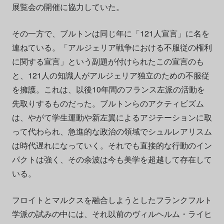
展覧会の開催に協力していた。
その一方で、ブルトンは同じ年に「121人宣言」に名を
連ねている。「アルジェリア戦争における不服従の権利
に関する宣言」という副題が付けられたこの宣言のも
と、121人の知識人がアルジェリア独立のための不服従
を擁護。これは、以後10年間のフランス左派の活動を
先取りするものだった。ブルトンらのアクティビズム
は、やがて学生運動や新左翼によるアジテーションに取
って代わられ、急進的な政治の領域でシュルレアリスム
は時代遅れになっていく。それでも直接的な行動のイン
パクトは強く、その余波は今も美学を超越して存在して
いる。
フロイトとマルクスを融合しようとしたフランクフルト
学派の試みの中には、それ以前のヴィルヘルム・ライヒ