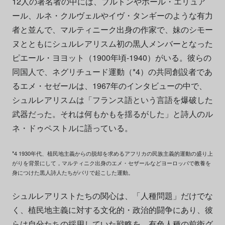
12人の署名者の中には、ブルトンやポール・エリュア
ール、ルネ・クルヴェルやイヴ・タンギーのような有力
者と並んで、マルティニーク出身の作家で、妹のシモー
ヌとともにシュルレアリスム初の黒人メンバーとなった
ピエール・ヨヨット（1900年頃-1940）がいる。彼らの
同国人で、ネグリチュード運動（*4）の共同創設者であ
るエメ・セゼールは、1967年のインタビューの中で、
シュルレアリスムは「フランス語という言語を爆破した
武器だった。それは何もかもを揺るがした」と詩人のル
ネ・ドゥペストルに語っている。
*4 1930年代、植民地主義からの脱却を求めるアフリカの民族主義的運動の盛り上
がりを背景にして，マルティニク出身のエメ・セザールなどヨーロッパで教養を
身につけた黒人詩人たちがパリで起こした運動。
シュルレアリストたちの関心は、「人種問題」だけでな
く、植民地主義に対する文化的・政治的闘争にあり、彼
らは自分たちの採用していた戦略を、有色人種の前衛グ