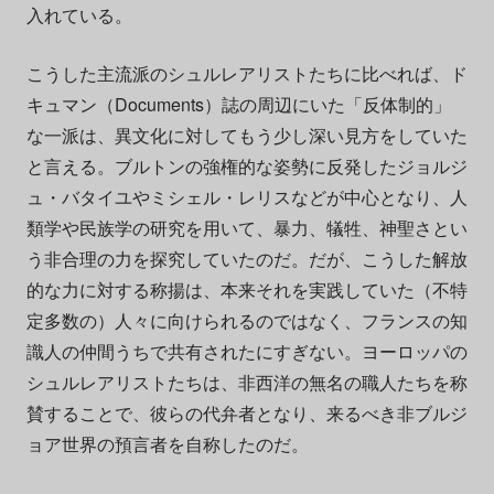
入れている。
こうした主流派のシュルレアリストたちに比べれば、ド
キュマン（Documents）誌の周辺にいた「反体制的」
な一派は、異文化に対してもう少し深い見方をしていた
と言える。ブルトンの強権的な姿勢に反発したジョルジ
ュ・バタイユやミシェル・レリスなどが中心となり、人
類学や民族学の研究を用いて、暴力、犠牲、神聖さとい
う非合理の力を探究していたのだ。だが、こうした解放
的な力に対する称揚は、本来それを実践していた（不特
定多数の）人々に向けられるのではなく、フランスの知
識人の仲間うちで共有されたにすぎない。ヨーロッパの
シュルレアリストたちは、非西洋の無名の職人たちを称
賛することで、彼らの代弁者となり、来るべき非ブルジ
ョア世界の預言者を自称したのだ。