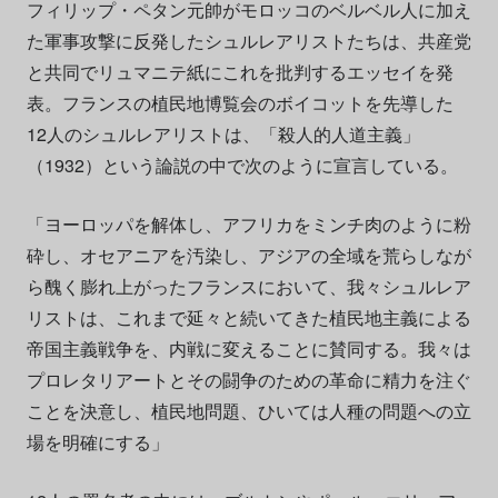
フィリップ・ペタン元帥がモロッコのベルベル人に加え
た軍事攻撃に反発したシュルレアリストたちは、共産党
と共同でリュマニテ紙にこれを批判するエッセイを発
表。フランスの植民地博覧会のボイコットを先導した
12人のシュルレアリストは、「殺人的人道主義」
（1932）という論説の中で次のように宣言している。
「ヨーロッパを解体し、アフリカをミンチ肉のように粉
砕し、オセアニアを汚染し、アジアの全域を荒らしなが
ら醜く膨れ上がったフランスにおいて、我々シュルレア
リストは、これまで延々と続いてきた植民地主義による
帝国主義戦争を、内戦に変えることに賛同する。我々は
プロレタリアートとその闘争のための革命に精力を注ぐ
ことを決意し、植民地問題、ひいては人種の問題への立
場を明確にする」