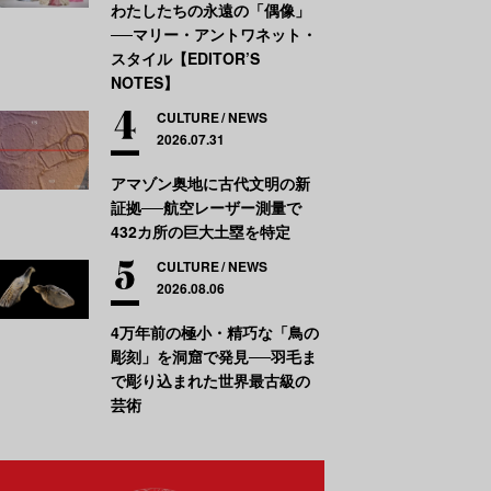
わたしたちの永遠の「偶像」
──マリー・アントワネット・
スタイル【EDITOR’S
NOTES】
CULTURE
NEWS
2026.07.31
アマゾン奥地に古代文明の新
証拠──航空レーザー測量で
432カ所の巨大土塁を特定
CULTURE
NEWS
2026.08.06
4万年前の極小・精巧な「鳥の
彫刻」を洞窟で発見──羽毛ま
で彫り込まれた世界最古級の
芸術