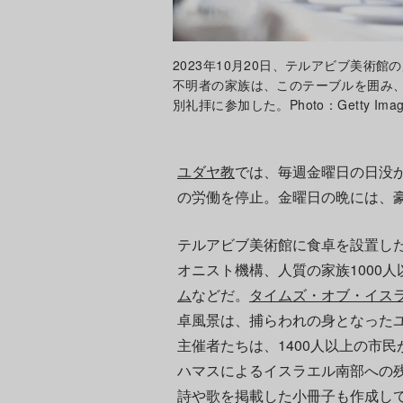
2023年10月20日、テルアビブ美術
不明者の家族は、このテーブルを囲み
別礼拝に参加した。Photo：Getty Imag
ユダヤ教
では、毎週金曜日の日没
の労働を停止。金曜日の晩には、
テルアビブ美術館に食卓を設置し
オニスト機構、人質の家族1000
ム
などだ。
タイムズ・オブ・イス
卓風景は、捕らわれの身となった
主催者たちは、1400人以上の市民
ハマスによるイスラエル南部への
詩や歌を掲載した小冊子も作成し