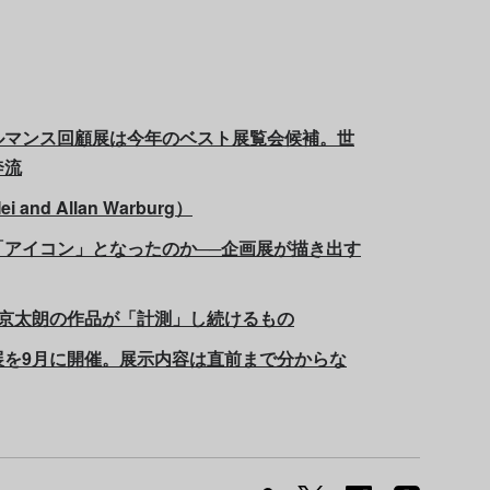
ルマンス回顧展は今年のベスト展覧会候補。世
奔流
d Allan Warburg）
アイコン」となったのか──企画展が描き出す
田京太朗の作品が「計測」し続けるもの
展を9月に開催。展示内容は直前まで分からな