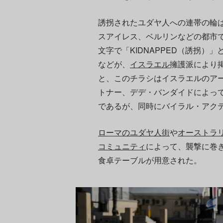
誘拐されたユダヤ人への連帯の輪
スアイレス、ベルリンなどの都市
文字で「KIDNAPPED（誘拐）
などが、
イスラエル
擁護派により
と、このチラシはイスラエルのア
トナー、デデ・バンダイドによっ
であるが、同時にバイラル・アク
ローマのユダヤ人街
や
オーストラ
コミュニティ
によって、襲撃に巻
食卓テーブルが用意された。