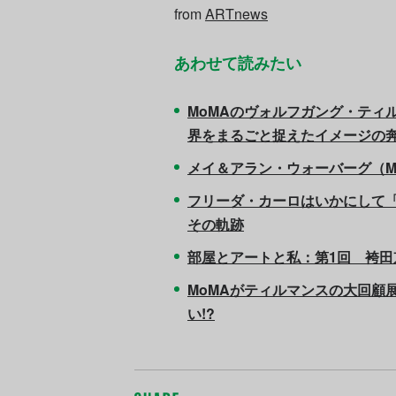
from
ARTnews
あわせて読みたい
MoMAのヴォルフガング・ティ
界をまるごと捉えたイメージの
メイ＆アラン・ウォーバーグ（Mei an
フリーダ・カーロはいかにして「
その軌跡
部屋とアートと私：第1回 袴
MoMAがティルマンスの大回顧
い!?