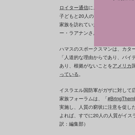
ロイター通信
によれば、ガザ地区に
子どもと20人の高齢者が含まれて
家族を訪れていたイリノイ州出身の
ー・ラアナンさん（17）の2人が
ハ
ハマスのスポークスマンは、カタ
「人道的な理由からであり、バイ
あり、根拠がないことを
アメリカ
っている
。
イスラエル国防軍がガザに対して
家族フォーラムは、「
#BringThe
実施し、人質の窮状に注意を促し
よれば、すでに20人の人質がイス
訳：編集部）