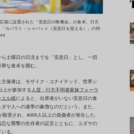
館の広場に設置された「安息日の晩餐会」の食卓。行方
、「カバラト・シャバット（安息日を迎える）」の特
es
から土曜日の日没までを「安息日」とし、一切
豪華な食卓を囲む。
た主催者は、モザイク・ユナイテッド、世界シ
人以上が参加する
人質・行方不明者家族フォーラ
ラエル紙
によると、出席者がいない安息日の食
ユダヤ人への連帯の象徴なのだという。また、
が殺害され、4000人以上の負傷者が発生した、
残忍な襲撃の生存者の証言とともに、ユダヤの
ている。