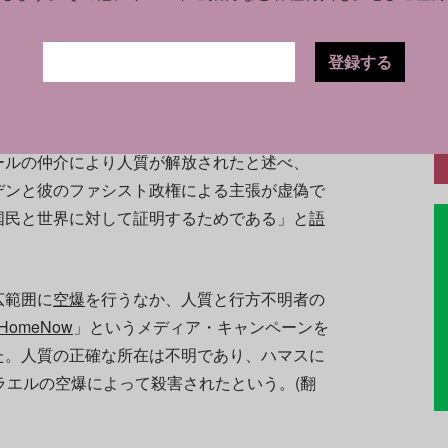
は200人以上の人質がおり、その中には30人の
いるという。10月20日には、イスラエルに住む
登録する
ジュディス・ラアナンさん（59）とナタリ
マスから解放された
。
ールの仲介により人質が解放されたと述べ、
デンと彼のファシスト政権による主張が虚偽で
国民と世界に対して証明するためである」と
語
広範囲に
空爆
を行うなか、人質と行方不明者の
mHomeNow
」というメディア・キャンペーンを
た。人質の正確な所在は不明であり、ハマスに
ラエルの空爆によって殺害されたという。(翻