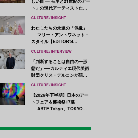
しい目 ― モネと21世紀のアー
ト」の現代アーティストたち
が示す、異なる視点
CULTURE
INSIGHT
わたしたちの永遠の「偶像」
──マリー・アントワネット・
スタイル【EDITOR’S
NOTES】
CULTURE
INTERVIEW
「判断することは自由の一形
態だ」──カルティエ現代美術
財団クリス・デルコンが語
る、公共性と批評
CULTURE
INSIGHT
【2026年下半期】日本のアー
トフェア＆芸術祭17選
──ARTE Tokyo、TOKYO
ATLAS、前橋国際芸術祭ほか
新イベントが続々開幕