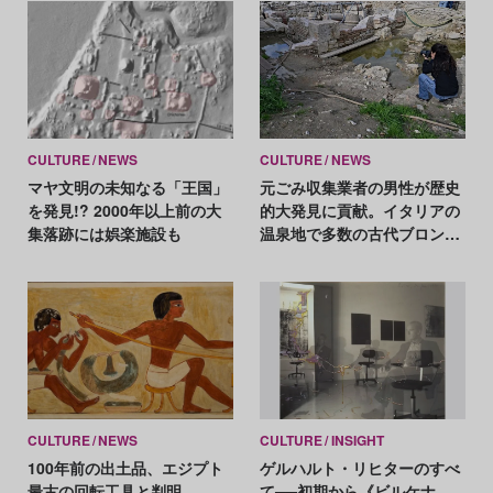
CULTURE
NEWS
CULTURE
NEWS
マヤ文明の未知なる「王国」
元ごみ収集業者の男性が歴史
を発見!? 2000年以上前の大
的大発見に貢献。イタリアの
集落跡には娯楽施設も
温泉地で多数の古代ブロンズ
像が出土
CULTURE
NEWS
CULTURE
INSIGHT
100年前の出土品、エジプト
ゲルハルト・リヒターのすべ
最古の回転工具と判明
て──初期から《ビルケナ