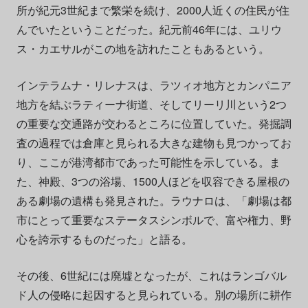
所が紀元3世紀まで繁栄を続け、2000人近くの住民が住
んでいたということだった。紀元前46年には、ユリウ
ス・カエサルがこの地を訪れたこともあるという。
インテラムナ・リレナスは、ラツィオ地方とカンパニア
地方を結ぶラティーナ街道、そしてリーリ川という2つ
の重要な交通路が交わるところに位置していた。発掘調
査の過程では倉庫と見られる大きな建物も見つかってお
り、ここが港湾都市であった可能性を示している。ま
た、神殿、3つの浴場、1500人ほどを収容できる屋根の
ある劇場の遺構も発見された。ラウナロは、「劇場は都
市にとって重要なステータスシンボルで、富や権力、野
心を誇示するものだった」と語る。
その後、6世紀には廃墟となったが、これはランゴバル
ド人の侵略に起因すると見られている。別の場所に耕作