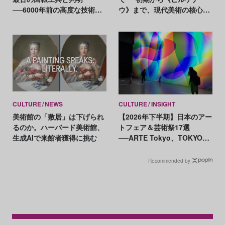
──6000年前の高度な技術と
ウ》まで、現代美術の核心に
交易も示唆
迫る軌跡
CULTURE
NEWS
CULTURE
INSIGHT
美術館の「敷居」は下げられ
【2026年下半期】日本のアー
るのか。ハーバード美術館、
トフェア＆芸術祭17選
生成AIで来館者獲得に挑む
──ARTE Tokyo、TOKYO
ATLAS、前橋国際芸術祭ほか
新イベントが続々開幕
Recommended by