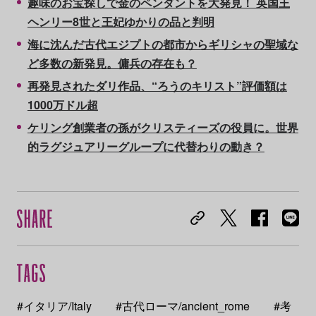
趣味のお宝探しで金のペンダントを大発見！ 英国王
ヘンリー8世と王妃ゆかりの品と判明
海に沈んだ古代エジプトの都市からギリシャの聖域な
ど多数の新発見。傭兵の存在も？
再発見されたダリ作品、“ろうのキリスト”評価額は
1000万ドル超
ケリング創業者の孫がクリスティーズの役員に。世界
的ラグジュアリーグループに代替わりの動き？
#イタリア/Italy
#古代ローマ/ancient_rome
#考