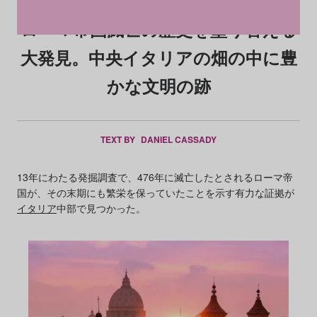
ローマ帝国滅亡の歴史を塗り替える
大発見。中央イタリアの畑の中に豊
かな文明の跡
TEXT BY
DANIEL CASSADY
13年にわたる発掘調査で、476年に滅亡したとされるローマ帝
国が、その末期にも繁栄を保っていたことを示す有力な証拠が
イタリア
中部で見つかった。