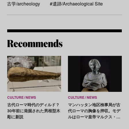
古学/archeology
#遺跡/Archaeological Site
Re
CULTURE
NEWS
CULTURE
NEWS
古代ローマ時代のディルド？
マンハッタン地区検事局が古
30年前に発掘された男根型木
代ローマの胸像を押収。モデ
彫に新説
ルはローマ皇帝マルクス・ア
ウレリウスの娘？