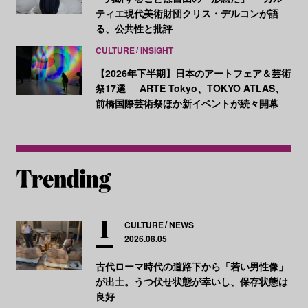
ティエ現代美術財団クリス・デルコンが語
る、公共性と批評
CULTURE
INSIGHT
【2026年下半期】日本のアートフェア＆芸術
祭17選──ARTE Tokyo、TOKYO ATLAS、
前橋国際芸術祭ほか新イベントが続々開幕
CULTURE
NEWS
2026.08.05
古代ローマ時代の道路下から「若い男性像」
が出土。うつ伏せ状態が幸いし、保存状態は
良好