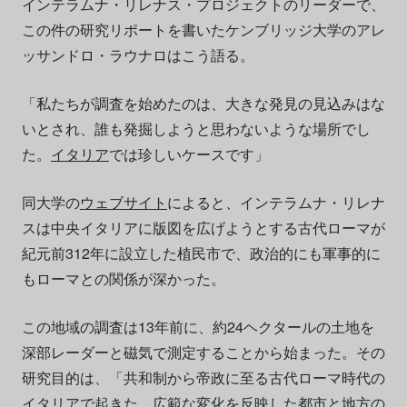
インテラムナ・リレナス・プロジェクトのリーダーで、
この件の研究リポートを書いたケンブリッジ大学のアレ
ッサンドロ・ラウナロはこう語る。
「私たちが調査を始めたのは、大きな発見の見込みはな
いとされ、誰も発掘しようと思わないような場所でし
た。
イタリア
では珍しいケースです」
同大学の
ウェブサイト
によると、インテラムナ・リレナ
スは中央イタリアに版図を広げようとする古代ローマが
紀元前312年に設立した植民市で、政治的にも軍事的に
もローマとの関係が深かった。
この地域の調査は13年前に、約24ヘクタールの土地を
深部レーダーと磁気で測定することから始まった。その
研究目的は、「共和制から帝政に至る古代ローマ時代の
イタリアで起きた、広範な変化を反映した都市と地方の