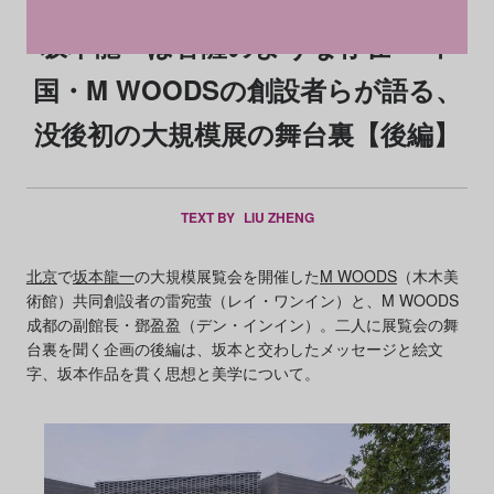
坂本龍一は菩薩のような存在──中
国・M WOODSの創設者らが語る、
没後初の大規模展の舞台裏【後編】
TEXT BY
LIU ZHENG
北京
で
坂本龍一
の大規模展覧会を開催した
M WOODS
（木木美
術館）共同創設者の雷宛萤（レイ・ワンイン）と、M WOODS
成都の副館長・鄧盈盈（デン・インイン）。二人に展覧会の舞
台裏を聞く企画の後編は、坂本と交わしたメッセージと絵文
字、坂本作品を貫く思想と美学について。