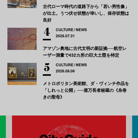
古代ローマ時代の道路下から「若い男性像」
が出土。うつ伏せ状態が幸いし、保存状態は
良好
CULTURE
NEWS
2026.07.31
アマゾン奥地に古代文明の新証拠──航空レ
ーザー測量で432カ所の巨大土塁を特定
CULTURE
NEWS
2026.08.06
メトロポリタン美術館、ダ・ヴィンチ作品を
「しれっと公開」──億万長者秘蔵の《糸巻
きの聖母》