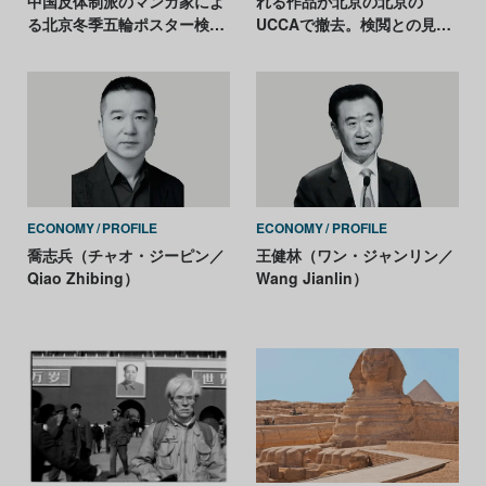
中国反体制派のマンガ家によ
れる作品が北京の北京の
る北京冬季五輪ポスター検閲
UCCAで撤去。検閲との見方
問題が物議
が浮上
ECONOMY
PROFILE
ECONOMY
PROFILE
喬志兵（チャオ・ジーピン／
王健林（ワン・ジャンリン／
Qiao Zhibing）
Wang Jianlin）