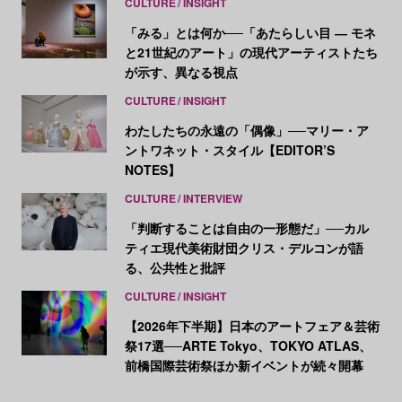
CULTURE
INSIGHT
「みる」とは何か──「あたらしい目 ― モネ
と21世紀のアート」の現代アーティストたち
が示す、異なる視点
CULTURE
INSIGHT
わたしたちの永遠の「偶像」──マリー・ア
ントワネット・スタイル【EDITOR’S
NOTES】
CULTURE
INTERVIEW
「判断することは自由の一形態だ」──カル
ティエ現代美術財団クリス・デルコンが語
る、公共性と批評
CULTURE
INSIGHT
【2026年下半期】日本のアートフェア＆芸術
祭17選──ARTE Tokyo、TOKYO ATLAS、
前橋国際芸術祭ほか新イベントが続々開幕