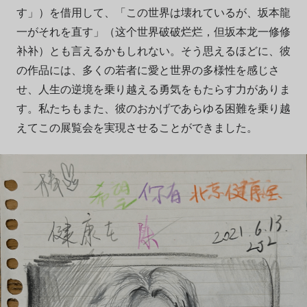
す」）を借用して、「この世界は壊れているが、坂本龍
一がそれを直す」（
这
个世界破破
烂烂
，但坂本
龙
一修修
补补
）とも言えるかもしれない。そう思えるほどに、彼
の作品には、多くの若者に愛と世界の多様性を感じさ
せ、人生の逆境を乗り越える勇気をもたらす力がありま
す。私たちもまた、彼のおかげであらゆる困難を乗り越
えてこの展覧会を実現させることができました。