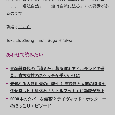
一」、「道法自然」（「道は自然に法る」）の要素があ
るのです。
前編は
こちら
Text: Liu Zheng Edit: Sogo Hiraiwa
あわせて読みたい
青銅器時代の「消えた」墓所跡をアイルランドで発
見。貴族女性のスケッチが手がかりに
未知なる人類祖先の可能性？ 霊長類と人間の特徴を
併せ持つヒト科化石「リトルフット」に新説が浮上
2000本のタバコを備蓄!? デイヴィッド・ホックニー
のほっこりエピソード