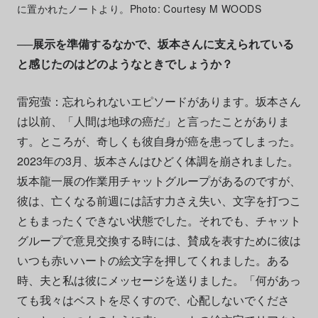
に置かれたノートより。Photo: Courtesy M WOODS
──展示を準備するなかで、坂本さんに支えられている
と感じたのはどのようなときでしょうか？
雷宛
萤
：忘れられないエピソードがあります。坂本さん
は以前、「人間は地球の癌だ」と言ったことがありま
す。ところが、奇しくも彼自身が癌を患ってしまった。
2023
年の
3
月、坂本さんはひどく体調を崩されました。
坂本龍一展の作業用チャットグループがあるのですが、
彼は、亡くなる前週には話す力さえ失い、文字を打つこ
ともまったくできない状態でした。それでも、チャット
グループで意見交換する時には、賛成を表すために彼は
いつも赤いハートの絵文字を押してくれました。ある
時、夫と私は彼にメッセージを送りました。「何があっ
ても我々はベストを尽くすので、心配しないでくださ