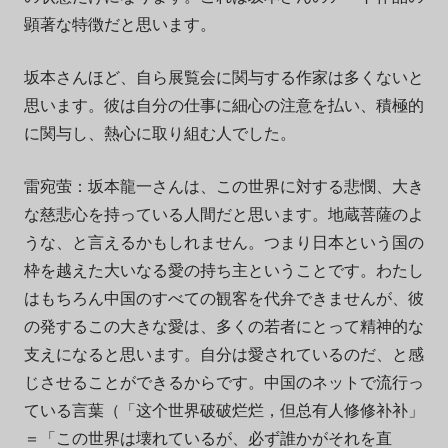
顕著な特徴だと思います。
坂本さんほど、自ら展覧会に関与する作家は多くないと
思います。彼は自分の仕事に細心の注意を払い、積極的
に関与し、熱心に取り組む人でした。
雷宛
萤：坂本龍一さんは、この世界に対する悲憫、大き
な慈悲心を持っている人間だと思います。地蔵菩薩のよ
うな、と言えるかもしれません。つまり日本という国の
枠を越えた大いなる愛の持ち主ということです。わたし
はもちろん中国のすべての観客を代弁できませんが、彼
の発するこの大きな愛は、多くの若者にとって精神的な
支えになると思います。自分は愛されているのだ、と感
じさせることができるからです。中国のネットで流行っ
ている言葉（「
这
个世界破破
烂烂
，但
总
有人修修
补补
」
＝「この世界は壊れているが、必ず誰かがそれを直