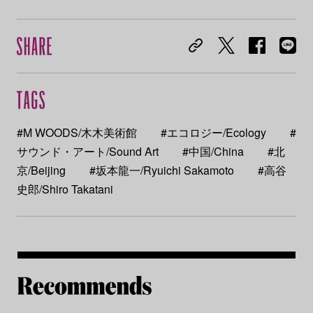
#M WOODS/木木美術館
#エコロジー/Ecology
#
サウンド・アート/Sound Art
#中国/China
#北
京/Beijing
#坂本龍一/Ryuichi Sakamoto
#高谷
史郎/Shiro Takatani
Re