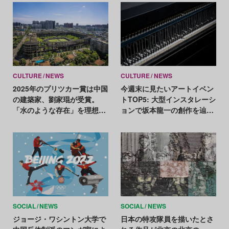
CULTURE
NEWS
CULTURE
NEWS
2025年のプリツカー賞は中国
今週末に見たいアートイベン
の建築家、劉家琨が受賞。
トTOP5: 大型インスタレーシ
「水のような存在」を理想
ョンで坂本龍一の創作を辿
に、過去と現在を融合
る、ポケモン×工芸展が東京
開催！
SOCIAL
NEWS
SOCIAL
NEWS
ジョージ・ワシントン大学で
日本の特攻隊員を描いたとさ