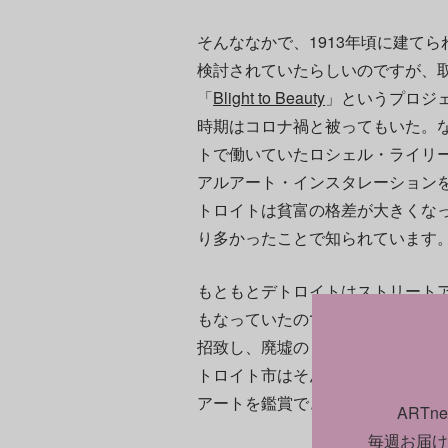
そんななかで、1913年頃に建て
検討されていたらしいのですが、
「
Blight to Beauty
」というプロジ
時期はコロナ禍と被ってもいた。
トで働いていたロシェル・ライリ
アルアート・インスタレーション
トロイトは貧富の格差が大きくな
り多かったことで知られています
もともとデトロイトはストリート
もなっていたのですが、Detroit M
招致し、廃墟のビルをキャンバス
トロイト市はそんな廃墟をマップ
アートを鑑賞できるような機会を
ART
毎週お届け