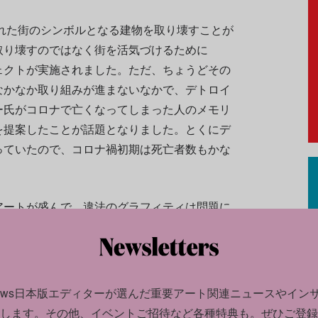
られた街のシンボルとなる建物を取り壊すことが
取り壊すのではなく街を活気づけるために
ェクトが実施されました。ただ、ちょうどその
なかなか取り組みが進まないなかで、デトロイ
ー氏がコロナで亡くなってしまった人のメモリ
を提案したことが話題となりました。とくにデ
っていたので、コロナ禍初期は死亡者数もかな
。
アートが盛んで、違法のグラフィティは問題に
ural Projectとして街に住む若いアーティストを
として開放することになったんです。さらにデ
として公開することで、誰もが気軽にウォール
つくったんですね。
news日本版エディターが選んだ
重要アート関連ニュースやイン
します。
その他、イベントご招待など各種特典も。ぜひご登録