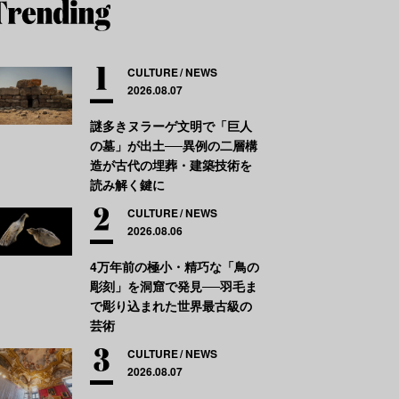
CULTURE
NEWS
2026.08.07
謎多きヌラーゲ文明で「巨人
の墓」が出土──異例の二層構
造が古代の埋葬・建築技術を
読み解く鍵に
CULTURE
NEWS
2026.08.06
4万年前の極小・精巧な「鳥の
彫刻」を洞窟で発見──羽毛ま
で彫り込まれた世界最古級の
芸術
CULTURE
NEWS
2026.08.07