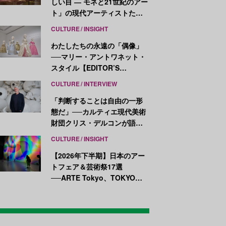
しい目 ― モネと21世紀のアー
ト」の現代アーティストたち
が示す、異なる視点
CULTURE
INSIGHT
わたしたちの永遠の「偶像」
──マリー・アントワネット・
スタイル【EDITOR’S
NOTES】
CULTURE
INTERVIEW
「判断することは自由の一形
態だ」──カルティエ現代美術
財団クリス・デルコンが語
る、公共性と批評
CULTURE
INSIGHT
【2026年下半期】日本のアー
トフェア＆芸術祭17選
──ARTE Tokyo、TOKYO
ATLAS、前橋国際芸術祭ほか
新イベントが続々開幕