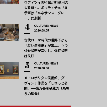
ウフィツィ美術館が91億円の
大改修へ。ボッティチェリ展
示室は「ルネサンス・グレ
ー」に刷新
CULTURE
NEWS
2026.08.05
古代ローマ時代の道路下から
「若い男性像」が出土。うつ
伏せ状態が幸いし、保存状態
は良好
CULTURE
NEWS
2026.08.06
メトロポリタン美術館、ダ・
ヴィンチ作品を「しれっと公
開」──億万長者秘蔵の《糸巻
きの聖母》