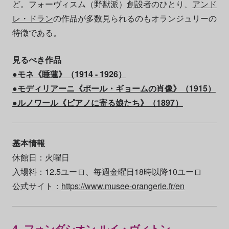
ど。フォーヴィスム（野獣派）創設者のひとり、
アンド
レ・ドラン
の作品が多数見られるのもオランジュリーの
特徴である。
見るべき作品
●
モネ《睡蓮》（1914 - 1926）
●
モディリアーニ《ポール・ギョームの肖像》（1915）
●
ルノワール《ピアノに寄る娘たち》（1897）
基本情報
休館日：火曜日
入場料：12.5ユーロ、毎週金曜日18時以降10ユーロ
公式サイト：
https://www.musee-orangerie.fr/en
4. フォンダシオン ルイ・ヴィトン