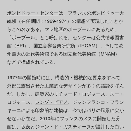
ポンピドゥー・センター
は、フランスのポンピドゥー大
統領（在任期間：1969-1974）の構想で実現したことか
らこの名がある。マレ地区のボーブールにあるため、
「ボーブール」とも呼ばれる。センターは公共情報図書
館（BPI）、国立音響音楽研究所（IRCAM）、そして欧
州最大の近代美術館である国立近代美術館（MNAM）
などで構成されている。
1977年の開館時には、構造的・機械的な要素をすべて
外部に露出させた工業的なデザインが多くの議論を呼ん
だ。しかし、建築家のリチャード・ロジャース、スー・
ロジャース、
レンゾ・ピアノ
、ジャンフランコ・フラン
キーニによる印象的な建物は、今ではパリの風景に欠か
せない存在だ。2010年にフランスのメスに開館した分
館は、坂茂とジャン・ド・ガスティーヌが設計した白い