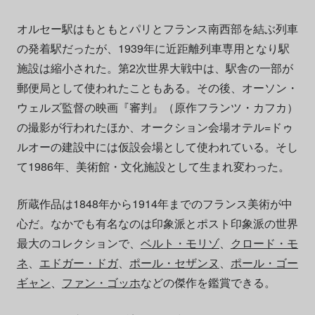
オルセー駅はもともとパリとフランス南西部を結ぶ列車
の発着駅だったが、1939年に近距離列車専用となり駅
施設は縮小された。第2次世界大戦中は、駅舎の一部が
郵便局として使われたこともある。その後、オーソン・
ウェルズ監督の映画『審判』（原作フランツ・カフカ）
の撮影が行われたほか、オークション会場オテル=ドゥ
ルオーの建設中には仮設会場として使われている。そし
て1986年、美術館・文化施設として生まれ変わった。
所蔵作品は1848年から1914年までのフランス美術が中
心だ。なかでも有名なのは印象派とポスト印象派の世界
最大のコレクションで、
ベルト・モリゾ
、
クロード・モ
ネ
、
エドガー・ドガ
、
ポール・セザンヌ
、
ポール・ゴー
ギャン
、
ファン・ゴッホ
などの傑作を鑑賞できる。