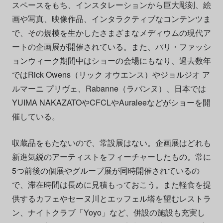
スペースをもち、インスタレーションから巨大彫刻、絵
画や写真、映像作品、インタラクティブなコンテンツま
で、その規模を生かしたさまざまなメディウムの現代ア
ートの企画展が開催されている。また、パリ・ファッシ
ョンウィーク期間中はショーの会場にもなり、過去数年
ではRick Owens（リック オウエンス）やジョルジオ ア
ルマーニ プリヴェ、Rabanne（ラバンヌ）、日本では
YUIMA NAKAZATOやCFCLやAuraleeなどがショーを開
催している。
収蔵品をもたないので、常設展はない。企画展はどれも
新進気鋭のアーティストをフィーチャーしたもの。常に
5つ前後の個展やグループ展が同時開催されているの
で、滞在時間は長めに見積もっておこう。また軽食を提
供するカフェやセーヌ川とエッフェル塔を望むレストラ
ン、ナイトクラブ「Yoyo」など、併設の施設も充実し