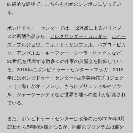
曲線的な建物で、こちらも地元のシンボルになってい
る。
ポンピドゥー・センターでは、12万点に上るパリとメ
スの所蔵作品から、
アレクサンダー・カルダー
、
ルイー
ズ・ブルジョワ
、
ニキ・ド・サンファル
、パブロ・ピカ
ソ、
アンゼルム・キーファー
、シーラ・ヒックスなど、
20世紀を代表する数多くの作家の展覧会を開催してい
る。2015年にポンピドゥー・センター・マラガ、2019
年にはポンピドゥー・センター×西岸美術館プロジェク
ト（上海）がオープンし、さらにブリュッセルやソウ
ル、ジャージーシティなど世界各地への進出が計画され
ている。
また、ポンピドゥー・センターは改修のため2025年9月
23日から5年間休館となるが、同館のプログラムは館外