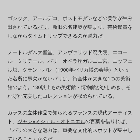
ゴシック、アールデコ、ポストモダンなどの美学が生み
出されている
パリ
。新旧の名建築が集まり、芸術鑑賞を
しながらタイムトリップできるのが魅力だ。
ノートルダム大聖堂、アンヴァリッド廃兵院、エコー
ル・ミリテール、パリ・オペラ座ガルニエ宮、エッフェ
ル塔、グラン・パレ（1900年パリ万博の会場）といっ
た名所に事欠かないパリは、街全体が大きな1つの美術
館のよう。130以上もの美術館・博物館がひしめき、そ
れぞれ充実したコレクションが収められている。
ガラスの立体作品で知られるフランスの現代アーティス
ト、
ジャン=ミシェル・オトニエル
の言葉を借りれば、
「パリの大きな魅力は、重要な文化的スポットが集中し
ていること」なのだ。