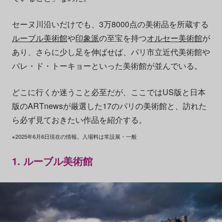
セーヌ川沿いだけでも、3万8000点の美術品を所蔵する
ルーブル美術館
や
印象派
の至宝を持つ
オルセー美術館
が
あり、さらに少し足を伸ばせば、パリ市立近代美術館や
パレ・ド・トーキョーといった美術館が並んでいる。
どこに行くか迷うこと必至だが、ここではUS版と日本
版のARTnewsが厳選した17のパリの美術館と、訪れた
ら必ず見ておきたい作品を紹介する。
※2025年6月6日現在の情報。入場料は常設展・一般
1. ルーブル美術館