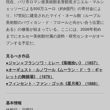
現在、パリ市ロマン派美術館名誉館長ダニエル・マルシ
ェッソーによる500万ユーロ（約8億円）の寄付金によ
り、17世紀に建造されたマイイ・ネール館（ルーブル
美術館のパヴィヨン・ド・フロールと向かい合う位置に
ある）の修復が始まっている。ここには、2026年初め
までにオルセー美術館付属の資料・研究センターがオー
プンする予定だ。
見るべき作品
●ジャン＝フランソワ・ミレー《落穂拾い》（1857）
●オーギュスト・ルノワール《ムーラン・ド・ラ・ギャ
レットの舞踏場》（1876）
●
フィンセント・ファン・ゴッホ《星月夜》（1888）
基本情報
休館日：月曜日