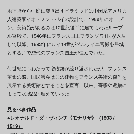
地下階から中庭に突き出すピラミッドは中国系アメリカ
人建築家イオ・ミン・ペイの設計で、1989年にオープ
ン。美術館があるのは12世紀後半に建てられたルーブ
ル宮殿で、1546年にフランス国王フランソワ1世が入居
して以降、1682年にルイ14世がベルサイユ宮殿を居城
とするまで歴代のフランス国王が住んでいた。
何世紀にもわたって増改築が繰り返されたが、フランス
革命の際、国民議会はこの建物をフランス美術の傑作を
展示する美術館とすることを宣言。以来、寄贈や遺贈に
よって収蔵品は増えていった。
見るべき作品
●レオナルド・ダ・ヴィンチ《モナリザ》（1503 /
1519）