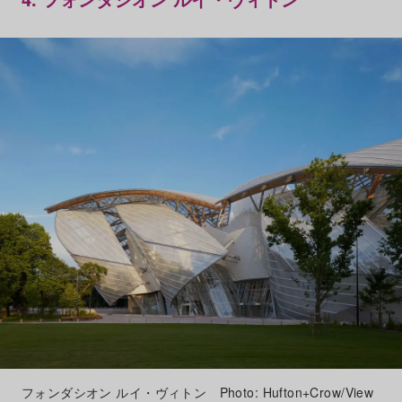
フォンダシオン ルイ・ヴィトン Photo: Hufton+Crow/View