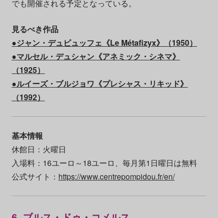
でも開催される予定となっている。
見るべき作品
●ジャン・デュビュッフェ《Le Métafizyx》（1950）
●マルセル・デュシャン《アネミック・シネマ》
（1925）
●ルイーズ・ブルジョワ《プレシャス・リキッド》
（1992）
基本情報
休館日：火曜日
入場料：16ユーロ～18ユーロ、毎月第1日曜日は無料
公式サイト：
https://www.centrepompidou.fr/en/
6. ブルス・ドゥ・コメルス