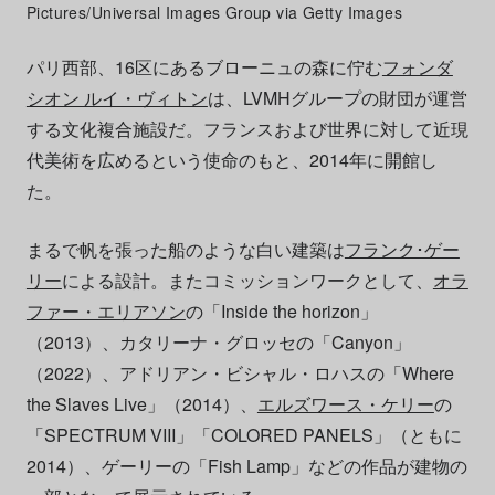
Pictures/Universal Images Group via Getty Images
パリ西部、16区にあるブローニュの森に佇む
フォンダ
シオン ルイ・ヴィトン
は、LVMHグループの財団が運営
する文化複合施設だ。フランスおよび世界に対して近現
代美術を広めるという使命のもと、2014年に開館し
た。
まるで帆を張った船のような白い建築は
フランク･ゲー
リー
による設計。またコミッションワークとして、
オラ
ファー・エリアソン
の「Inside the horizon」
（2013）、カタリーナ・グロッセの「Canyon」
（2022）、アドリアン・ビシャル・ロハスの「Where
the Slaves Live」（2014）、
エルズワース・ケリー
の
「SPECTRUM VIII」「COLORED PANELS」（ともに
2014）、ゲーリーの「Fish Lamp」などの作品が建物の