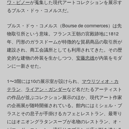
ワ・ピノー
が蒐集した現代アートコレクションを展示す
るブルス・ドゥ・コメルスだ。
ブルス・ドゥ・コメルス（Bourse de commerces）は先
物取引所という意味。フランス王朝の宮殿跡地に1812
年、円形のガラスドームが特徴的な貿易商品の取引所が
建設され、商工会議所としても利用されてきた。その歴
史的な建物の外装を生かしつつ、
安藤忠雄
が内装をモダ
ンに一新させた。
1〜3階には10の展示室が設けられ、
マウリツィオ・カ
テラン
、
ライアン・ガンダー
など名だたるアーティスト
の作品が並ぶコレクション展示のほか、現代アート作家
の企画展が随時開催されている。館内にはミシェル・ブ
ラスとその息子が手掛けるカフェとレストラン、最寄り
にはオニオングラタンスープが名物のレストラン、オ・