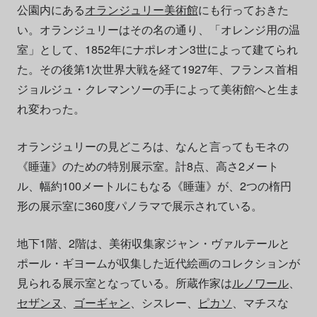
公園内にある
オランジュリー美術館
にも行っておきた
い。オランジュリーはその名の通り、「オレンジ用の温
室」として、1852年にナポレオン3世によって建てられ
た。その後第1次世界大戦を経て1927年、フランス首相
ジョルジュ・クレマンソーの手によって美術館へと生ま
れ変わった。
オランジュリーの見どころは、なんと言ってもモネの
《睡蓮》のための特別展示室。計8点、高さ2メート
ル、幅約100メートルにもなる《睡蓮》が、2つの楕円
形の展示室に360度パノラマで展示されている。
地下1階、2階は、美術収集家ジャン・ヴァルテールと
ポール・ギヨームが収集した近代絵画のコレクションが
見られる展示室となっている。所蔵作家は
ルノワール
、
セザンヌ
、
ゴーギャン
、シスレー、
ピカソ
、マチスな