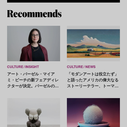
Re
CULTURE
INSIGHT
CULTURE
NEWS
アート・バーゼル・マイア
「モダンアートは役立たず」
ミ・ビーチの新フェアディレ
と語ったアメリカの偉大なる
クターが決定。バーゼルの組
ストーリーテラー、トーマ
織変更に伴う役職増設の狙い
ス・ハート・ベントン作品が
は？
アート・バーゼル・マイア
ミ・ビーチに！