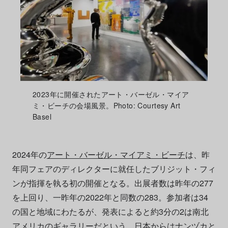
2023年に開催されたアート・バーゼル・マイア
ミ・ビーチの会場風景。Photo: Courtesy Art
Basel
2024年の
アート・バーゼル・マイアミ・ビーチ
は、昨
年同フェアのディレクターに就任したブリジット・フィ
ンが指揮を執る初の開催となる。出展者数は昨年の277
を上回り、一昨年の2022年と同数の283。参加者は34
の国と地域にわたるが、発表によると約3分の2は南北
アメリカのギャラリーだという。日本からは
ナンヅカ
と