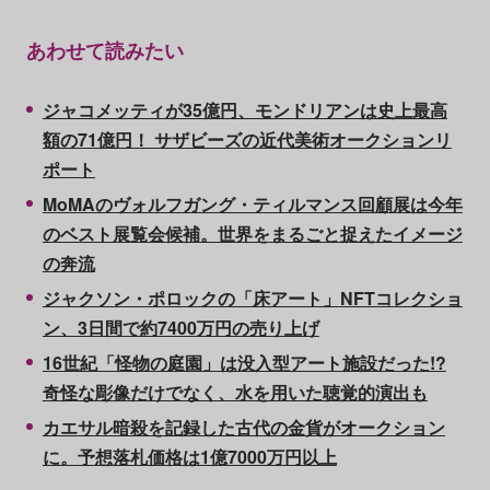
あわせて読みたい
ジャコメッティが35億円、モンドリアンは史上最高
額の71億円！ サザビーズの近代美術オークションリ
ポート
MoMAのヴォルフガング・ティルマンス回顧展は今年
のベスト展覧会候補。世界をまるごと捉えたイメージ
の奔流
ジャクソン・ポロックの「床アート」NFTコレクショ
ン、3日間で約7400万円の売り上げ
16世紀「怪物の庭園」は没入型アート施設だった!?
奇怪な彫像だけでなく、水を用いた聴覚的演出も
カエサル暗殺を記録した古代の金貨がオークション
に。予想落札価格は1億7000万円以上