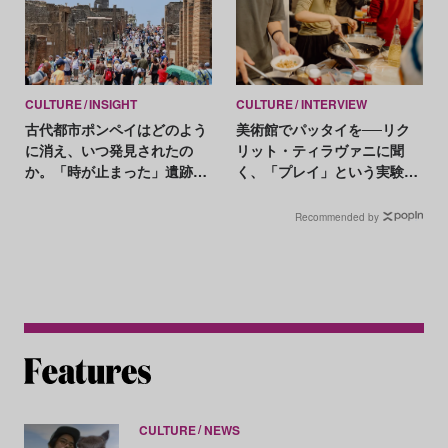
CULTURE
INSIGHT
CULTURE
INTERVIEW
古代都市ポンペイはどのよう
美術館でパッタイを──リク
に消え、いつ発見されたの
リット・ティラヴァニに聞
か。「時が止まった」遺跡の
く、「プレイ」という実験の
謎を解く
意味
Recommended by
CULTURE
NEWS