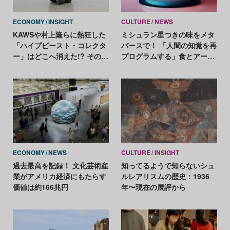
ECONOMY
INSIGHT
CULTURE
NEWS
KAWSや村上隆らに熱狂した
ミシュラン星つきの味をメタ
「ハイプビースト・コレクタ
バースで！ 「人間の知覚を再
ー」はどこへ消えた!? その興
プログラムする」食とアート
隆と衰退を考察
とテクノロジーの大胆な融合
ECONOMY
NEWS
CULTURE
INSIGHT
過去最高を記録！ 文化芸術産
知ってるようで知らないシュ
業がアメリカ経済にもたらす
ルレアリスムの歴史：1936
価値は約166兆円
年〜現在の展評から