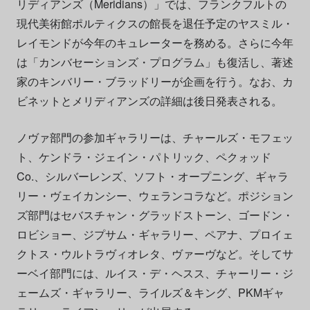
リディアンズ（Meridians）」では、フランクフルトの
現代美術館ポルティクスの館長を退任予定のヤスミル・
レイモンドが今年のキュレーターを務める。さらに今年
は「カンバセーションズ・プログラム」も復活し、著述
家のキンバリー・ブラッドリーが企画を行う。なお、カ
ビネットとメリディアンズの詳細は後日発表される。
ノヴァ部門の参加ギャラリーは、チャールズ・モフェッ
ト、ケンドラ・ジェイン・パトリック、ペクォッド
Co.、シルバーレンズ、ソフト・オープニング、ギャラ
リー・ヴェイカンシー、ウェランコラなど。ポジション
ズ部門はセバスチャン・グラッドストーン、ゴードン・
ロビショー、ジプサム・ギャラリー、ペアナ、プロイェ
クトス・ウルトラヴィオレタ、ヴァーヴなど。そしてサ
ーベイ部門には、ルイス・デ・ヘスス、チャーリー・ジ
ェームズ・ギャラリー、ライルズ＆キング、PKMギャ