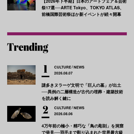
【2026年下半期】日本のアートフェア＆芸術
祭17選──ARTE Tokyo、TOKYO ATLAS、
前橋国際芸術祭ほか新イベントが続々開幕
CULTURE
NEWS
2026.08.07
謎多きヌラーゲ文明で「巨人の墓」が出土
──異例の二層構造が古代の埋葬・建築技術
を読み解く鍵に
CULTURE
NEWS
2026.08.06
4万年前の極小・精巧な「鳥の彫刻」を洞窟
で発見──羽毛まで彫り込まれた世界最古級