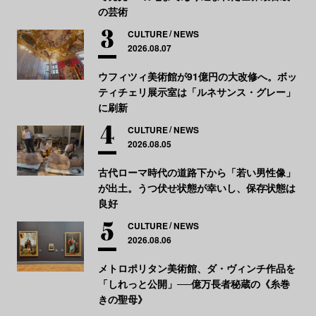
の芸術
CULTURE
NEWS
2026.08.07
ウフィツィ美術館が91億円の大改修へ。ボッ
ティチェリ展示室は「ルネサンス・グレー」
に刷新
CULTURE
NEWS
2026.08.05
古代ローマ時代の道路下から「若い男性像」
が出土。うつ伏せ状態が幸いし、保存状態は
良好
CULTURE
NEWS
2026.08.06
メトロポリタン美術館、ダ・ヴィンチ作品を
「しれっと公開」──億万長者秘蔵の《糸巻
きの聖母》