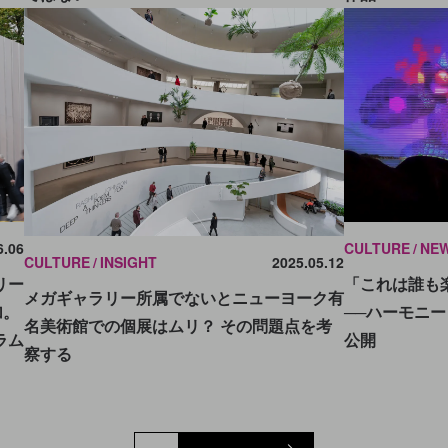
6.06
CULTURE
NE
CULTURE
INSIGHT
2025.05.12
リー
「これは誰も
メガギャラリー所属でないとニューヨーク有
加。
──ハーモニ
名美術館での個展はムリ？ その問題点を考
ラム
公開
察する