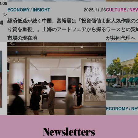
2.08
ECONOMY
INSIGHT
2025.11.26
CULTURE
NE
。シ
経済低迷が続く中国、富裕層は「投資価値よ
超人気作家の
開
り質を重視」。上海のアートフェアから探る
ワースとの契
市場の現在地
が共同代理へ
ECONOMY
NE
ハウザー＆ワ
0.16
ECONOMY
INSIGHT
2025.09.05
にオープン。
シェ
第4回フリーズ・ソウル、初日の売上に明暗
あるのか？