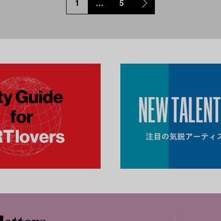
1
…
5