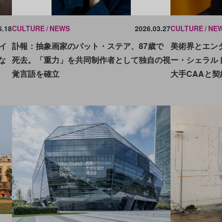
6.18
CULTURE
NEWS
2026.03.27
CULTURE
NE
イ
訃報：抽象画家のパット・ステア、87歳で
美術界とエン
な
死去。「重力」を共同制作者として独自の視
ー・シェラル
覚言語を確立
大手CAAと契