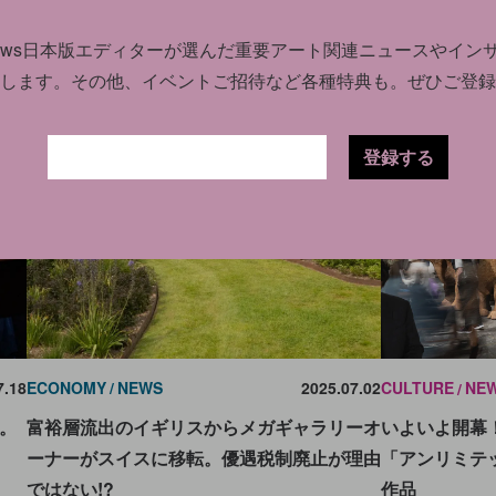
に回
──高・低額帯は健闘、中間帯は伸び悩む
news日本版エディターが選んだ
重要アート関連ニュースやイン
します。
その他、イベントご招待など各種特典も。ぜひご登録
登録する
ECONOMY
NEWS
2025.07.02
CULTURE
NE
7.18
富裕層流出のイギリスからメガギャラリーオ
いよいよ開幕
。
ーナーがスイスに移転。優遇税制廃止が理由
「アンリミテ
ではない!?
作品