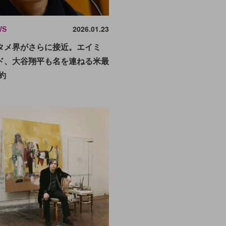
WS
2026.01.23
タメ界がさらに接近。エイミ
ド、大谷翔平も名を連ねる米最
約