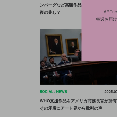
ンバーグなど高額作品が次々成約。市場
ART
復の兆し？
毎週お届け
SOCIAL
NEWS
2025.0
WHO支援作品をアメリカ商務長官が所有
その矛盾にアート界から批判の声