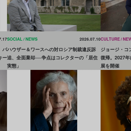
7.17
SOCIAL
NEWS
2026.07.10
CULTURE
NE
。パ
ハウザー＆ワースへの対ロシア制裁違反訴
ジョージ・コ
キー
追、全面棄却──争点はコレクターの「居住
復帰。2027
実態」
展を開催