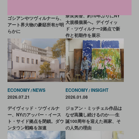
2026.07.30
2026.07.30
NY「富裕層新税」に波紋。ガ
奈良美智、約10年ぶりにNY
ゴシアンやツヴィルナーら、
大規模個展へ。デイヴィッ
アート界大物の豪邸所有が明
ド・ツヴィルナー2拠点で新
らかに
作と初期作を展示
ECONOMY
NEWS
ECONOMY
INSIGHT
2026.07.21
2026.01.08
デイヴィッド・ツヴィルナ
ジョアン・ミッチェル作品は
ー、NYのアッパー・イース
なぜ高騰し続けるのか──生
ト・サイド拠点を閉鎖。ダウ
誕100周年を迎えた画家、そ
ンタウン戦略を加速
の人気の理由