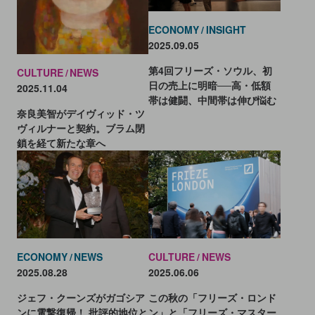
ECONOMY
INSIGHT
2025.09.05
第4回フリーズ・ソウル、初
CULTURE
NEWS
日の売上に明暗──高・低額
2025.11.04
帯は健闘、中間帯は伸び悩む
奈良美智がデイヴィッド・ツ
ヴィルナーと契約。ブラム閉
鎖を経て新たな章へ
CULTURE
NEWS
ECONOMY
NEWS
2025.06.06
2025.08.28
この秋の「フリーズ・ロンド
ジェフ・クーンズがガゴシア
ン」と「フリーズ・マスター
ンに電撃復帰！ 批評的地位と