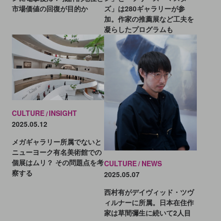
ズ」は280ギャラリーが参
市場価値の回復が目的か
加。作家の推薦展など工夫を
凝らしたプログラムも
CULTURE
INSIGHT
2025.05.12
メガギャラリー所属でないと
ニューヨーク有名美術館での
個展はムリ？ その問題点を考
CULTURE
NEWS
察する
2025.05.07
西村有がデイヴィッド・ツヴ
ィルナーに所属。日本在住作
家は草間彌生に続いて2人目