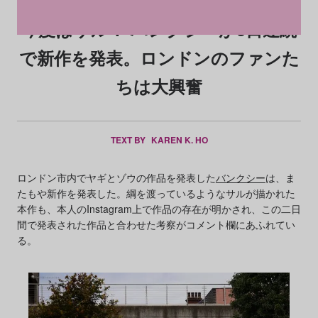
今度はサル！ バンクシーが3日連続
で新作を発表。ロンドンのファンた
ちは大興奮
TEXT BY
KAREN K. HO
ロンドン市内でヤギとゾウの作品を発表した
バンクシー
は、ま
たもや新作を発表した。綱を渡っているようなサルが描かれた
本作も、本人のInstagram上で作品の存在が明かされ、この二日
間で発表された作品と合わせた考察がコメント欄にあふれてい
る。