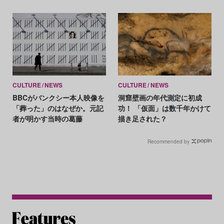
どこにある？
CULTURE
NEWS
CULTURE
NEWS
BBCがバンクシー本人映像を
洞窟壁画の年代測定に初成
「葬った」のはなぜか。元記
功！ 「仮面」は数千年かけて
者が明かす当時の葛藤
描き足された？
Recommended by