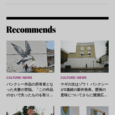
Re
CULTURE
NEWS
CULTURE
NEWS
バンクシー作品の所有者とな
ヤギの次はゾウ！ バンクシー
った夫妻の苦悩。「この作品
が2連続の新作発表。壁画の
のせいで失ったものを取り戻
意味についてさらに憶測広が
したい」
る