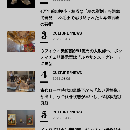
4万年前の極小・精巧な「鳥の彫刻」を洞窟
で発見──羽毛まで彫り込まれた世界最古級
の芸術
CULTURE
NEWS
2026.08.07
ウフィツィ美術館が91億円の大改修へ。ボッ
ティチェリ展示室は「ルネサンス・グレー」
に刷新
CULTURE
NEWS
2026.08.05
古代ローマ時代の道路下から「若い男性像」
が出土。うつ伏せ状態が幸いし、保存状態は
良好
CULTURE
NEWS
2026.08.06
メトロポリタン美術館、ダ・ヴィンチ作品を