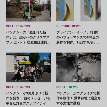
CULTURE
NEWS
CULTURE
NEWS
バンクシーの「盗まれた新
ブライアン・イーノ、2日間
作」は、誰かへのクリスマス
のパフォーマンスで400点の
プレゼント？ 窃盗犯は逮捕、
新作を制作。1点約10万円で
作品は行方不明
オンライン販売
CULTURE
NEWS
SOCIAL
NEWS
バンクシーが9カ月ぶりに新
バンクシーがウクライナで新
作を発表！ 謎のメッセージを
作を制作！ 爆撃跡地に逆立ち
載せた灯台のグラフィティは
する女性の壁画