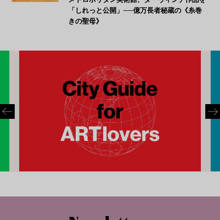
「しれっと公開」──億万長者秘蔵の《糸巻
きの聖母》