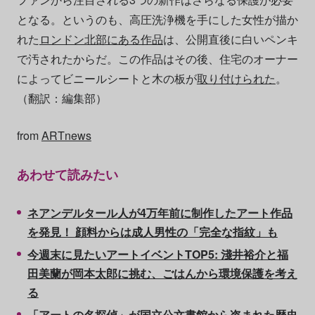
となる。というのも、高圧洗浄機を手にした女性が描か
れた
ロンドン北部にある作品
は、公開直後に白いペンキ
で汚されたからだ。この作品はその後、住宅のオーナー
によってビニールシートと木の板が
取り付けられた
。
（翻訳：編集部）
from
ARTnews
あわせて読みたい
ネアンデルタール人が4万年前に制作したアート作品
を発見！ 顔料からは成人男性の「完全な指紋」も
今週末に見たいアートイベントTOP5: 淺井裕介と福
⽥美蘭が岡本太郎に挑む、ごはんから環境保護を考え
る
「アートの名探偵」が国立公文書館から盗まれた歴史