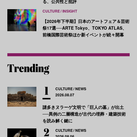
る、公共性と批評
CULTURE
INSIGHT
【2026年下半期】日本のアートフェア＆芸術
祭17選──ARTE Tokyo、TOKYO ATLAS、
前橋国際芸術祭ほか新イベントが続々開幕
CULTURE
NEWS
2026.08.07
謎多きヌラーゲ文明で「巨人の墓」が出土
──異例の二層構造が古代の埋葬・建築技術
を読み解く鍵に
CULTURE
NEWS
2026.08.06