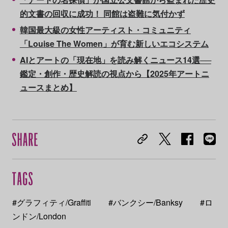
的文書の回収に成功！ 同館は盗難に気付かず
韓国最大級の女性アーティスト・コミュニティ
「Louise The Women」が育む新しいエコシステム
AIとアートの「現在地」を読み解くニュース14選──
鑑定・創作・歴史解読の視点から【2025年アートニ
ュースまとめ】
#グラフィティ/Graffiti
#バンクシー/Banksy
#ロ
ンドン/London