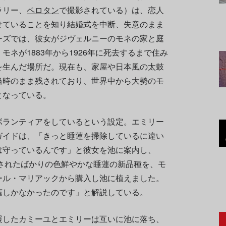
ラリー、
ペロタン
で撮影されている）は、恋人
せていることを知り結婚式を中断、失意のまま
ーズでは、彼女がジヴェルニーのモネの家と庭
ネが1883年から1926年に死去するまで住み
を生んだ場所だ。現在も、家屋や日本風の太鼓
当時のまま残されており、世界中から大勢のモ
となっている。
ボランティアをしているという設定。エミリー
ガイドは、「きっと睡蓮を掃除しているに違い
は守っているんです」と彼女を池に案内し、
表されたばかりの色鮮やかな睡蓮の新品種を、モ
ール・マリアックから購入し池に植えました。
蓮しかなかったのです」と解説している。
展したカミーユとエミリーは互いに池に落ち、