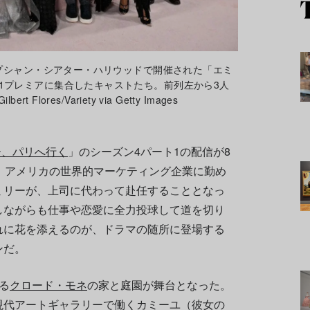
ジプシャン・シアター・ハリウッドで開催された「エミ
1プレミアに集合したキャストたち。前列左から3人
Flores/Variety via Getty Images
ー、パリへ行く
」のシーズン4パート1の配信が8
、アメリカの世界的マーケティング企業に勤め
ミリーが、上司に代わって赴任することとなっ
しながらも仕事や恋愛に全力投球して道を切り
れに花を添えるのが、ドラマの随所に登場する
ンだ。
る
クロード・モネ
の家と庭園が舞台となった。
現代アートギャラリーで働くカミーユ（彼女の