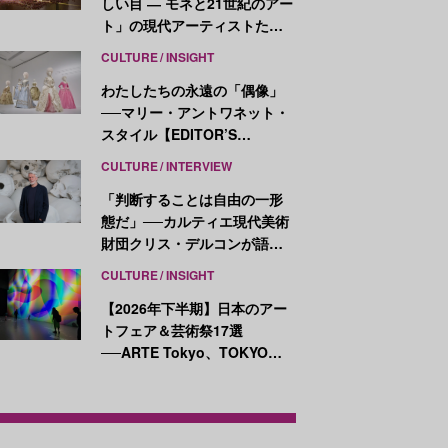
しい目 ― モネと21世紀のアー
ト」の現代アーティストたち
が示す、異なる視点
CULTURE
INSIGHT
わたしたちの永遠の「偶像」
──マリー・アントワネット・
スタイル【EDITOR’S
NOTES】
CULTURE
INTERVIEW
「判断することは自由の一形
態だ」──カルティエ現代美術
財団クリス・デルコンが語
る、公共性と批評
CULTURE
INSIGHT
【2026年下半期】日本のアー
トフェア＆芸術祭17選
──ARTE Tokyo、TOKYO
ATLAS、前橋国際芸術祭ほか
新イベントが続々開幕