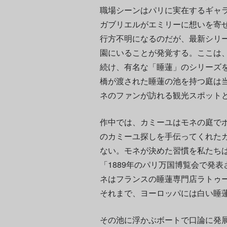
職場シーンはパリに実在するギャ
ガブリエルがエミリーに想いを寄
行方不明になるのだが、最新シリ
園にいることが発覚する。ここは、モ
続け、有名な「睡蓮」のシリーズ
橋が渡された睡蓮の池を持つ庭は
ネのファンが訪れる観光スポット
作中では、カミーユはモネの庭で
のカミーユ探しを手伝ってくれた
ない。モネが決めた習慣を私たち
「1889年のパリ万国博覧会で発
ネはフランスの睡蓮専門店ラトゥ
それまで、ヨーロッパには白い睡
その池に浮かぶボートで口論に発