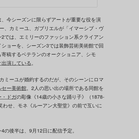
は、今シーズンに限らずアートが重要な役を演
リー、カミーユ、ガブリエルが「イマーシブ・ヴ
ン2では、エミリーのファッション系クライアン
イショーを、シーズン3では装飾芸術美術館で回
も寄稿するベテランのオークショニア、シモ
オ出演している
。
とカミーユが婚約するのだが、そのシーンにロマ
ルセー美術館
。2人の思い出の場所である同館を
ー・ドガ
の彫像《14歳の小さな踊り子》（1878-
を笑わせ、モネ《ルーアン大聖堂》の前で互いに
4の後半は、9月12日に配信予定。