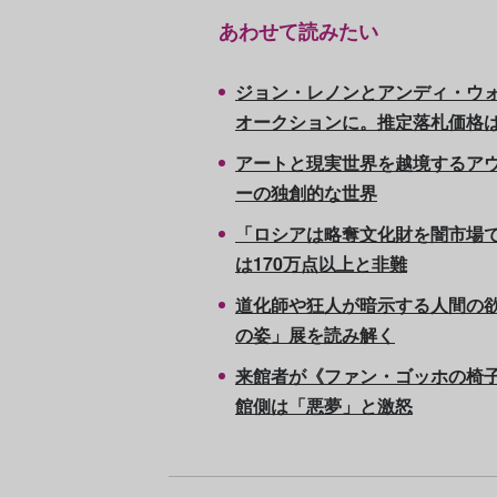
あわせて読みたい
ジョン・レノンとアンディ・ウ
オークションに。推定落札価格は
アートと現実世界を越境するア
ーの独創的な世界
「ロシアは略奪文化財を闇市場で
は170万点以上と非難
道化師や狂人が暗示する人間の欲
の姿」展を読み解く
来館者が《ファン・ゴッホの椅
館側は「悪夢」と激怒