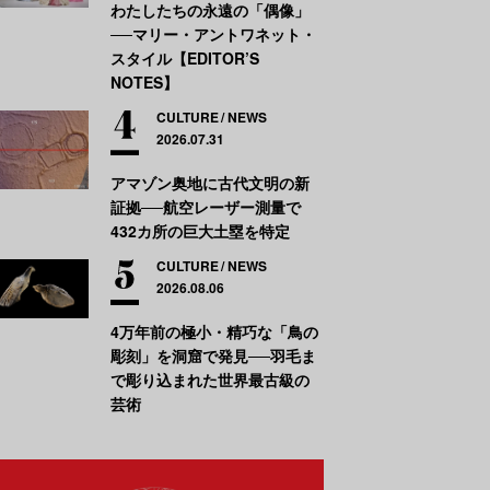
わたしたちの永遠の「偶像」
──マリー・アントワネット・
スタイル【EDITOR’S
NOTES】
CULTURE
NEWS
2026.07.31
アマゾン奥地に古代文明の新
証拠──航空レーザー測量で
432カ所の巨大土塁を特定
CULTURE
NEWS
2026.08.06
4万年前の極小・精巧な「鳥の
彫刻」を洞窟で発見──羽毛ま
で彫り込まれた世界最古級の
芸術