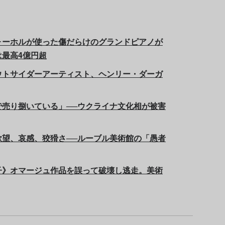
ォーホルが使った傷だらけのグランドピアノが
最高4億円超
ウトサイダーアーティスト、ヘンリー・ダーガ
売り捌いている」──ウクライナ文化相が被害
望、哀感、狡猾さ──ルーブル美術館の「愚者
子》オマージュ作品を誤って破壊し逃走。美術