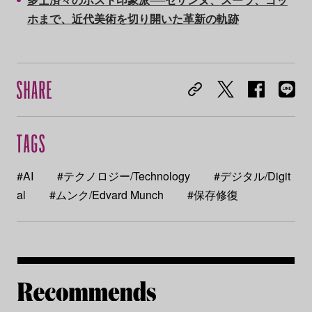
ホまで、近代美術を切り開いた革新の軌跡
#AI
#テクノロジー/Technology
#デジタル/Digit
al
#ムンク/Edvard Munch
#保存修復
Re