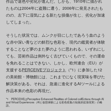
作品で退色や劣化が進んだ。しかも、1910年に描かれ
たものは2004年に盗難に遭う。2006年に発見されたも
のの、左下に湿気による新たな損傷が生じ、劣化が加速
してしまった。
そうした状況では、ムンクが目にしたであろう血のよう
な赤や深い青などの鮮烈な色彩を、現代の鑑賞者が体験
することなど夢のまた夢のように思われる。いずれにし
ても、芸術作品は例外なく古びていくもので、その運命
を免れることはできない。しかし、欧州連合（EU）が
支援する
PERCEIVEプロジェクト
（*1）に参加した12
の美術館・博物館には、これまでになく現実味を帯びた
解決策がある。それは、急速に進化するAIツールによる
作品本来の色彩の再現だ。
*1 PERCEIVEはPerceptive Enhanced Realities of Colored collEctions through AI
and Virtual Experiences（AIと仮想体験による彩色収集の知覚的拡張現実）の略
語。