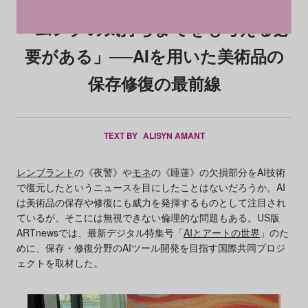
「ムンクの気持ちまでをも考える必
要がある」──AIを用いた美術品の
保存修復の最前線
TEXT BY
ALISYN AMANT
レンブラント
の《夜警》や
モネ
の《睡蓮》の欠損部分をAI技術
で復元したというニュースを目にしたことはないだろうか。AI
は美術品の保存や修復にも威力を発揮するものとして注目され
ているが、そこには無視できない倫理的な問題もある。US版
ARTnewsでは、最新デジタル特集号「
AIとアートの世界
」のた
めに、保存・修復分野のAIツール開発を目指す国際共同プロジ
ェクトを取材した。