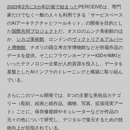
2023年2月に3カ年計画で始まった
PERCEIVEは、専門
家だけでなく一般の人々も利用できる「サービスベース
のAIアーキテクチャとツールキット」の開発を目的とし
た
国際共同プロジェクト
だ。オスロのムンク美術館のほ
か、
シカゴ美術館
、ロンドンの
ヴィクトリア＆アルバー
ト博物館
、ナポリの国立考古学博物館などが所蔵作品の
データを提供。そこにフラウンホーファーIGDやIMKIと
いったテクノロジー企業が人的資源を投入し、データを
基盤としたAIインフラのトレーニングと構築に取り組ん
でいる。
さらにこのツール開発では、5つの主要な美術品カテゴ
リー（彫刻、絵画と紙作品、織物、写真、拡張現実アー
ト）ごとに、保存修復師やキュレーターなどが作品の
元々の色について研究し、デジタルで復元するための技
術向上が目指されている。