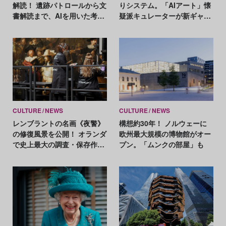
解読！ 遺跡パトロールから文
りシステム。「AIアート」懐
書解読まで、AIを用いた考古
疑派キュレーターが新ギャラ
学研究の最前線
リーを開設
CULTURE
NEWS
CULTURE
NEWS
レンブラントの名画《夜警》
構想約30年！ ノルウェーに
の修復風景を公開！ オランダ
欧州最大規模の博物館がオー
で史上最大の調査・保存作戦
プン。「ムンクの部屋」も
が進行中