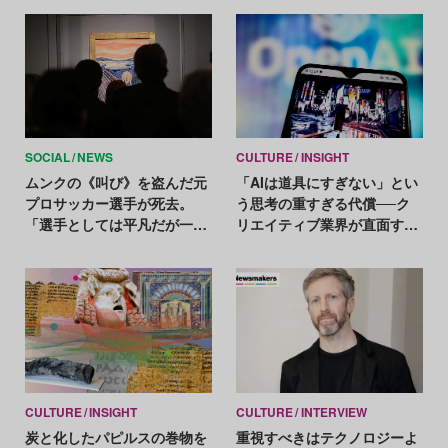
SOCIAL
NEWS
CULTURE
INSIGHT
ムンクの《叫び》を盗んだ元
「AIは道具にすぎない」とい
プロサッカー選手が死去。
う思考の重すぎる代償──ク
「選手としては平凡だが一流
リエイティブ業界が直面する
の泥棒だった」
本当の課題
CULTURE
INSIGHT
CULTURE
INTERVIEW
炭と化したパピルスの巻物を
重視すべきはテクノロジーよ