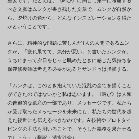
重要です。たとえば、《叫び》に関して第一に考慮する
べき文脈はムンクが書き残した文章で、ムンクが自然か
ら、夕焼けの色から、どんなインスピレーションを得た
かということです」
さらに、精神的な問題に苦しんだ1人の人間であるムン
クが、「疲れ果てて、気分が悪い」と書いたムンクが、
立ち止まって夕日をじっと眺めたときに感じた気持ちを
保存修復師は考える必要があるとサンドゥは指摘する。
「ムンクは、このとき抱えていた混乱の全てを描くこと
ができたのではないかと私は思います。《叫び》は人類
の普遍的な遺産の一部であり、メッセージです。私たち
が受け取ったメッセージを未来にも、私たちの世代を超
えた後世にも伝えるべきなのです。AI技術やプロトタイ
ピングの手法を用いることで、そうした義務を果たせる
でしょう」（翻訳：清水玲奈）