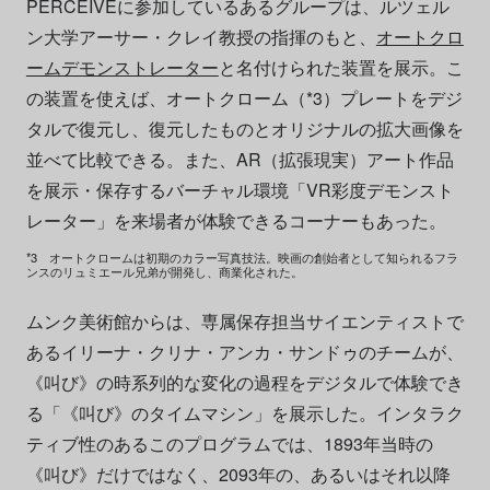
PERCEIVEに参加しているあるグループは、ルツェル
ン大学アーサー・クレイ教授の指揮のもと、
オートクロ
ームデモンストレーター
と名付けられた装置を展示。こ
の装置を使えば、オートクローム（*3）プレートをデジ
タルで復元し、復元したものとオリジナルの拡大画像を
並べて比較できる。また、AR（拡張現実）アート作品
を展示・保存するバーチャル環境「VR彩度デモンスト
レーター」を来場者が体験できるコーナーもあった。
*3 オートクロームは初期のカラー写真技法。映画の創始者として知られるフラ
ンスのリュミエール兄弟が開発し、商業化された。
ムンク美術館からは、専属保存担当サイエンティストで
あるイリーナ・クリナ・アンカ・サンドゥのチームが、
《叫び》の時系列的な変化の過程をデジタルで体験でき
る「《叫び》のタイムマシン」を展示した。インタラク
ティブ性のあるこのプログラムでは、1893年当時の
《叫び》だけではなく、2093年の、あるいはそれ以降