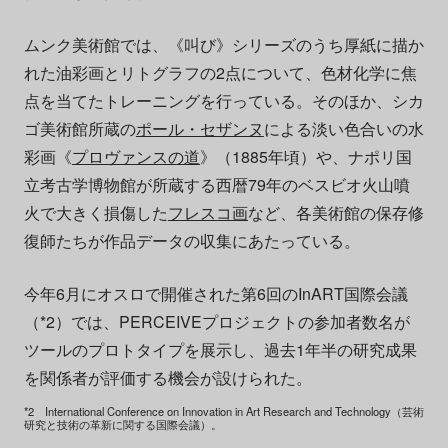
ムンク美術館では、《叫び》シリーズのうち厚紙に描か
れた油彩画とリトグラフの2点について、色材化学に焦
点を当てたトレーニングを行っている。そのほか、シカ
ゴ美術館所蔵の
ポール・セザンヌ
による淡い色合いの水
彩画《
プロヴァンスの道
》（1885年頃）や、ナポリ国
立考古学博物館が所蔵する西暦79年のベスビオ火山噴
火で大きく損傷した
フレスコ画
など、各美術館の保存修
復師たちが作品データの収集にあたっている。
今年6月にオスロで開催された第6回のInART国際会議
（*2）では、PERCEIVEプロジェクトの参加者数名が
ツールのプロトタイプを展示し、過去1年半の研究成果
を関係者が評価する機会が設けられた。
*2 International Conference on Innovation in Art Research and Technology（芸術
研究と技術の革新に関する国際会議）。