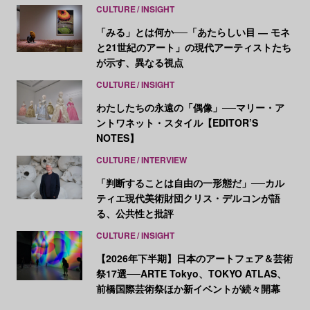
CULTURE
INSIGHT
「みる」とは何か──「あたらしい目 ― モネ
と21世紀のアート」の現代アーティストたち
が示す、異なる視点
CULTURE
INSIGHT
わたしたちの永遠の「偶像」──マリー・ア
ントワネット・スタイル【EDITOR’S
NOTES】
CULTURE
INTERVIEW
「判断することは自由の一形態だ」──カル
ティエ現代美術財団クリス・デルコンが語
る、公共性と批評
CULTURE
INSIGHT
【2026年下半期】日本のアートフェア＆芸術
祭17選──ARTE Tokyo、TOKYO ATLAS、
前橋国際芸術祭ほか新イベントが続々開幕