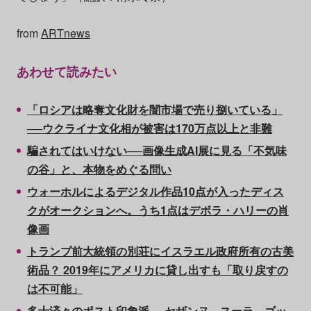
from
ARTnews
あわせて読みたい
「ロシアは略奪文化財を闇市場で売り捌いている」
──ウクライナ文化相が被害は170万点以上と非難
騙されてはいけない──画像生成AI展に見る「不気味
の谷」と、本物をめぐる問い
ウォーホルによるデジタル作品10点が入ったディス
クがオークションへ。うち1点はデボラ・ハリーの肖
像画
トランプ前大統領の別荘にイスラエル政府所有の古美
術品？ 2019年にアメリカに貸し出すも「取り戻すの
は不可能」
多士済々のポスト印象派──セザンヌ、スーラ、ゴッ