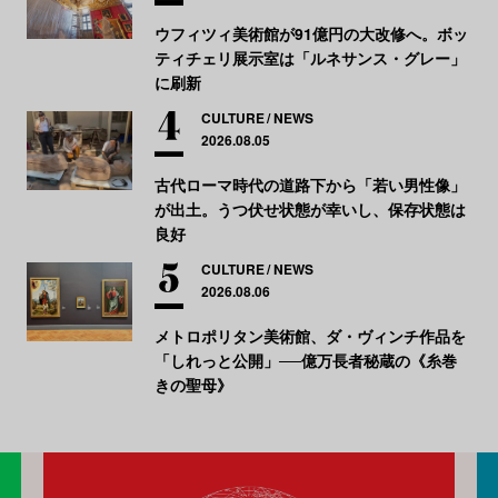
ウフィツィ美術館が91億円の大改修へ。ボッ
ティチェリ展示室は「ルネサンス・グレー」
に刷新
CULTURE
NEWS
2026.08.05
古代ローマ時代の道路下から「若い男性像」
が出土。うつ伏せ状態が幸いし、保存状態は
良好
CULTURE
NEWS
2026.08.06
メトロポリタン美術館、ダ・ヴィンチ作品を
「しれっと公開」──億万長者秘蔵の《糸巻
きの聖母》