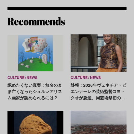
Re
CULTURE
NEWS
CULTURE
NEWS
認めたくない真実：無名のま
訃報：2026年ヴェネチア・ビ
ま亡くなったシュルレアリス
エンナーレの芸術監督コヨ・
ム画家が認められるには？
クオが急逝。同芸術祭初の黒
人女性ディレクター