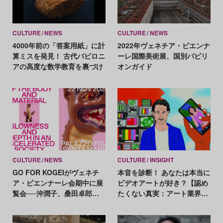
CULTURE
NEWS
CULTURE
NEWS
4000年前の「答案用紙」に計
2022年ヴェネチア・ビエンナ
算ミスを発見！ 古代バビロニ
ーレ国際美術展、国別パビリ
アの高度な数学教育を裏づけ
オンガイド
CULTURE
NEWS
CULTURE
INSIGHT
GO FOR KOGEIがヴェネチ
本音を診断！ あなたは本当に
ア・ビエンナーレ会期中に展
ビデオアートが好き？【認め
覧会──沖潤子、桑田卓郎、
たくない真実：アート業界の
三嶋りつ惠ら10人が「つくる
お悩み相談室】
こと」を問い直す