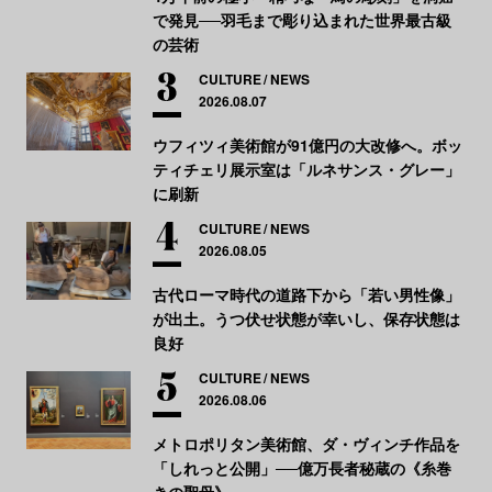
で発見──羽毛まで彫り込まれた世界最古級
の芸術
CULTURE
NEWS
2026.08.07
ウフィツィ美術館が91億円の大改修へ。ボッ
ティチェリ展示室は「ルネサンス・グレー」
に刷新
CULTURE
NEWS
2026.08.05
古代ローマ時代の道路下から「若い男性像」
が出土。うつ伏せ状態が幸いし、保存状態は
良好
CULTURE
NEWS
2026.08.06
メトロポリタン美術館、ダ・ヴィンチ作品を
「しれっと公開」──億万長者秘蔵の《糸巻
きの聖母》