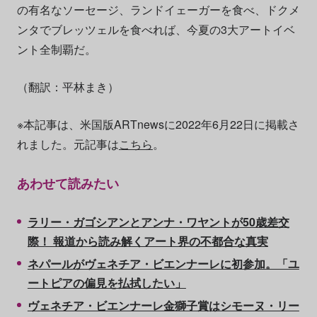
の有名なソーセージ、ランドイェーガーを食べ、ドクメ
ンタでブレッツェルを食べれば、今夏の3大アートイベ
ント全制覇だ。
（翻訳：平林まき）
※本記事は、米国版ARTnewsに2022年6月22日に掲載さ
れました。元記事は
こちら
。
あわせて読みたい
ラリー・ガゴシアンとアンナ・ワヤントが50歳差交
際！ 報道から読み解くアート界の不都合な真実
ネパールがヴェネチア・ビエンナーレに初参加。「ユ
ートピアの偏見を払拭したい」
ヴェネチア・ビエンナーレ金獅子賞はシモーヌ・リー