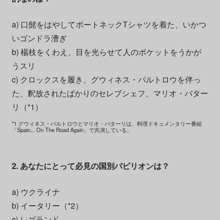
a) 口髭をはやしてボートネックTシャツを着た、いかつ
いゴンドラ漕ぎ
b) 楊枝をくわえ、目を光らせて人のポケットをうかが
うスリ
c) クロックスを履き、グウィネス・パルトロウを伴っ
た、釈放されたばかりのセレブシェフ、マリオ・バター
リ（*1）
*1 グウィネス・パルトロウとマリオ・バターリは、料理ドキュメンタリー番組
「Spain... On The Road Again」で共演している。
2. あなたにとって必見の国別パビリオンは？
a) ウクライナ
b) イータリー（*2）
c) レゴランド