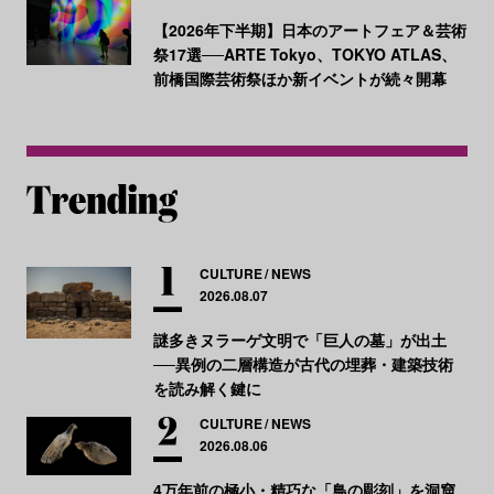
【2026年下半期】日本のアートフェア＆芸術
祭17選──ARTE Tokyo、TOKYO ATLAS、
前橋国際芸術祭ほか新イベントが続々開幕
CULTURE
NEWS
2026.08.07
謎多きヌラーゲ文明で「巨人の墓」が出土
──異例の二層構造が古代の埋葬・建築技術
を読み解く鍵に
CULTURE
NEWS
2026.08.06
4万年前の極小・精巧な「鳥の彫刻」を洞窟