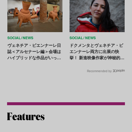
SOCIAL
NEWS
SOCIAL
NEWS
ヴェネチア・ビエンナーレ日
ドクメンタとヴェネチア・ビ
誌＜アルセナーレ編＞会場は
エンナーレ両方に出展の快
ハイブリッドな作品がいっぱ
挙！ 新進映像作家が神秘的に
い、ウクライナ館で思いを馳
描く中央アジアの女性の物語
せる
Recommended by