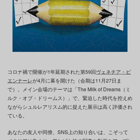
コロナ禍で開催が1年延期された第59回
ヴェネチア・ビ
エンナーレ
が4月に幕を開けた（会期は11月27日ま
で）。メイン会場のテーマは「The Milk of Dreams（ミ
ルク・オブ・ドリームス）」で、緊迫した時代を控えめ
ながらシュルレアリスム的に捉えた展示は高く評価され
ている。
あなたの友人や同僚、SNS上の知り合いは、こぞって