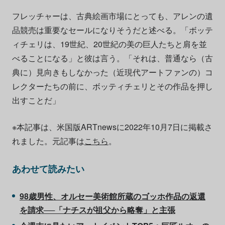
フレッチャーは、古典絵画市場にとっても、アレンの遺
品競売は重要なセールになりそうだと述べる。「ボッテ
ィチェリは、19世紀、20世紀の美の巨人たちと肩を並
べることになる」と彼は言う。「それは、普通なら（古
典に）見向きもしなかった（近現代アートファンの）コ
レクターたちの前に、ボッティチェリとその作品を押し
出すことだ」
※本記事は、米国版ARTnewsに2022年10月7日に掲載さ
れました。元記事は
こちら
。
あわせて読みたい
98歳男性、オルセー美術館所蔵のゴッホ作品の返還
を請求──「ナチスが祖父から略奪」と主張