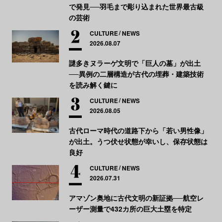
で発見──羽毛まで彫り込まれた世界最古級
の芸術
CULTURE
NEWS
2026.08.07
謎多きヌラーゲ文明で「巨人の墓」が出土
──異例の二層構造が古代の埋葬・建築技術
を読み解く鍵に
CULTURE
NEWS
2026.08.05
古代ローマ時代の道路下から「若い男性像」
が出土。うつ伏せ状態が幸いし、保存状態は
良好
CULTURE
NEWS
2026.07.31
アマゾン奥地に古代文明の新証拠──航空レ
ーザー測量で432カ所の巨大土塁を特定