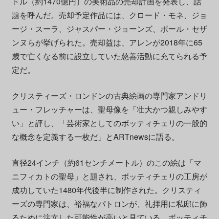
ドル（約1470億円）の美術品の売却計画を発表し、話
題を呼んだ。売却予定作品には、クロード・モネ、ジョ
ージ・スーラ、ジャスパー・ジョーンズ、ポール・セザ
ンヌらが挙げられた。売却益は、アレンが2018年に65
歳で亡くなる前に設立していた慈善活動に充てられる予
定だ。
クリスティーズ・ロンドンの古典絵画の専門家アンドリ
ュー・フレッチャーは、聖母像を「壮大かつ親しみやす
い」と評し、「芸術家としてのボッティチェリの一般的
な概念を定義する一枚だ」とARTnewsに語る。
直径24インチ（約61センチメートル）のこの絵は「マ
ニフィカトの聖母」と題され、ボッティチェリの工房が
成功していた1480年代後半に制作された。クリスティ
ーズの専門家は、裕福なパトロンが、礼拝用に私邸に飾
るために注文した可能性が高いと見ている。ボッティチ