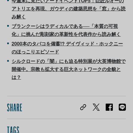
今週末に見たいアートイベントTOP5：巨匠ルオーの
アトリエを再現、ガウディの建築思想を「窓」から読
み解く
ブランクーシはラディカルである──「本質の可視
化」に挑んだ彫刻家の革新性を代表作から読み解く
2000本のタバコを備蓄!? デイヴィッド・ホックニー
のほっこりエピソード
シルクロードの「闇」にも迫る特別展が大英博物館で
開催中。宗教も拡大する巨大ネットワークの全貌と
は？