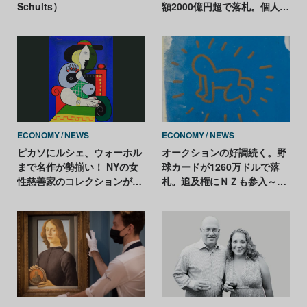
Schults）
額2000億円超で落札。個人コ
レクションでは史上最高額
ECONOMY
NEWS
ECONOMY
NEWS
ピカソにルシェ、ウォーホル
オークションの好調続く。野
まで名作が勢揃い！ NYの女
球カードが1260万ドルで落
性慈善家のコレクションがオ
札。追及権にＮＺも参入～8
ークションへ
月のオークション記事まとめ