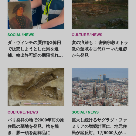
SOCIAL
NEWS
CULTURE
NEWS
ダ・ヴィンチの贋作を2億円
宴の痕跡も！ 密儀宗教ミトラ
で販売しようとした男を逮
教の聖域を古代ローマの遺跡
捕。輸出許可証の期限切れが
から発見
発覚に一役
CULTURE
NEWS
SOCIAL
NEWS
パリ発祥の地で2000年前の原
拡大し続けるサグラダ・ファ
住民の墓地を発見。棺を焼
ミリアの増築計画に、地元住
き、豚一頭を副葬品に
民が猛反対。1万5000人が立