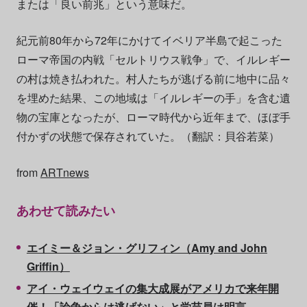
または「良い前兆」という意味だ。
紀元前80年から72年にかけてイベリア半島で起こった
ローマ帝国の内戦「セルトリウス戦争」で、イルレギー
の村は焼き払われた。村人たちが逃げる前に地中に品々
を埋めた結果、この地域は「イルレギーの手」を含む遺
物の宝庫となったが、ローマ時代から近年まで、ほぼ手
付かずの状態で保存されていた。（翻訳：貝谷若菜）
from
ARTnews
あわせて読みたい
エイミー＆ジョン・グリフィン（Amy and John
Griffin）
アイ・ウェイウェイの集大成展がアメリカで来年開
催！「論争からは逃げない」と学芸員は明言