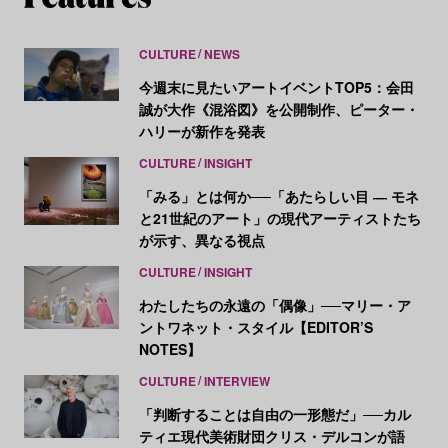
CULTURE
NEWS
今週末に見たいアートイベントTOP5：会田
誠が大作《混浴図》を公開制作、ピーター・
ハリーが新作を発表
CULTURE
INSIGHT
「みる」とは何か──「あたらしい目 ― モネ
と21世紀のアート」の現代アーティストたち
が示す、異なる視点
CULTURE
INSIGHT
わたしたちの永遠の「偶像」──マリー・ア
ントワネット・スタイル【EDITOR’S
NOTES】
CULTURE
INTERVIEW
「判断することは自由の一形態だ」──カル
ティエ現代美術財団クリス・デルコンが語