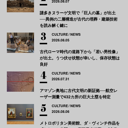
2026.08.07
謎多きヌラーゲ文明で「巨人の墓」が出土
──異例の二層構造が古代の埋葬・建築技術
を読み解く鍵に
CULTURE
NEWS
2026.08.05
古代ローマ時代の道路下から「若い男性像」
が出土。うつ伏せ状態が幸いし、保存状態は
良好
CULTURE
NEWS
2026.07.31
アマゾン奥地に古代文明の新証拠──航空レ
ーザー測量で432カ所の巨大土塁を特定
CULTURE
NEWS
2026.08.06
メトロポリタン美術館、ダ・ヴィンチ作品を