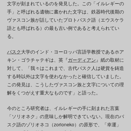
文字が刻まれているのを発見した。この「イルレギーの
手」と呼ばれる遺物に書かれた文字は、鉄器時代後期の
ヴァスコン族が話していたプロトバスク語（エウスケラ
語とも呼ばれる）の最も古い例であると考えられてい
る。
バスク
大学のインド・ヨーロッパ言語学教授であるホア
キン・ゴラチャテギは、英『
ガーディアン
』紙の取材に
対して、「我々はこれまで、古代バスク人は硬貨を鋳造
する時以外は文字を使わなかったと確信していました。
この発見は、こうしたヴァスコン族と文字についての理
解をくつがえす重大なものです」と語った。
今のところ研究者は、イルレギーの手に刻まれた言葉
「ソリオネク」の意味しか解明できていない。現在のバ
スク語のゾリオネコ（zorioneko）の原形で、「幸運」