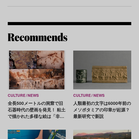
Re
CULTURE
NEWS
CULTURE
NEWS
全長500メートルの洞窟で旧
人類最初の文字は6000年前の
石器時代の壁画を発見！ 粘土
メソポタミアの印章が起源？
で描かれた多様な絵は「非常
最新研究で新説
に珍しい」