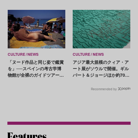
ち退き対象
CULTURE
NEWS
CULTURE
NEWS
「ヌード作品と同じ姿で鑑賞
アジア最大規模のクィア・ア
を」──スペインの考古学博
ート展がソウルで開催。ギル
物館が全裸のガイドツアーを
バート＆ジョージほか約70組
開催
が参加
Recommended by