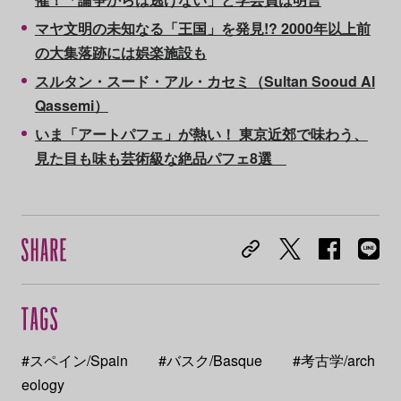
マヤ文明の未知なる「王国」を発見!? 2000年以上前
の大集落跡には娯楽施設も
スルタン・スード・アル・カセミ（Sultan Sooud Al
Qassemi）
いま「アートパフェ」が熱い！ 東京近郊で味わう、
見た目も味も芸術級な絶品パフェ8選
#スペイン/Spain
#バスク/Basque
#考古学/arch
eology