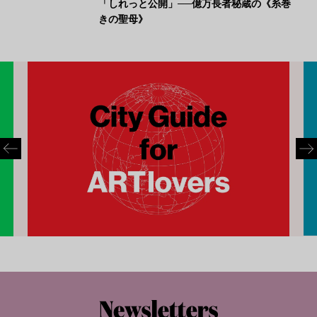
「しれっと公開」──億万長者秘蔵の《糸巻
きの聖母》