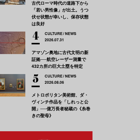
古代ローマ時代の道路下から
「若い男性像」が出土。うつ
伏せ状態が幸いし、保存状態
は良好
CULTURE
NEWS
2026.07.31
アマゾン奥地に古代文明の新
証拠──航空レーザー測量で
432カ所の巨大土塁を特定
CULTURE
NEWS
2026.08.06
メトロポリタン美術館、ダ・
ヴィンチ作品を「しれっと公
開」──億万長者秘蔵の《糸巻
きの聖母》