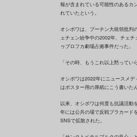
報が含まれている可能性のあるカ
れていたという。
オシポワは、プーチン大統領批判
ェチェン紛争中の2002年、チェ
ゥブロフカ劇場占拠事件だった。
「その時、もうこれ以上黙ってい
オシポワは2022年にニュースメデ
はポスター用の厚紙にこう書いた
以来、オシポワは何度も抗議活動を
年には公共の場で反戦プラカード
SNSで拡散された。
「サンクトペテルブルクの良心」