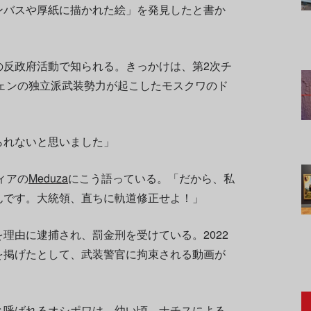
ンバスや厚紙に描かれた絵」を発見したと書か
の反政府活動で知られる。きっかけは、第2次チ
チェンの独立派武装勢力が起こしたモスクワのド
られないと思いました」
ィアの
Meduza
にこう語っている。「だから、私
んです。大統領、直ちに軌道修正せよ！」
理由に逮捕され、罰金刑を受けている。2022
を掲げたとして、武装警官に拘束される動画が
と呼ばれるオシポワは、幼い頃、ナチスによる