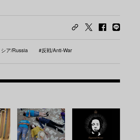
シア/Russia
#反戦/Anti-War
Recom