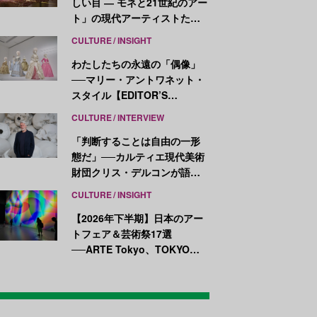
しい目 ― モネと21世紀のアー
ト」の現代アーティストたち
が示す、異なる視点
CULTURE
INSIGHT
わたしたちの永遠の「偶像」
──マリー・アントワネット・
スタイル【EDITOR’S
NOTES】
CULTURE
INTERVIEW
「判断することは自由の一形
態だ」──カルティエ現代美術
財団クリス・デルコンが語
る、公共性と批評
CULTURE
INSIGHT
【2026年下半期】日本のアー
トフェア＆芸術祭17選
──ARTE Tokyo、TOKYO
ATLAS、前橋国際芸術祭ほか
新イベントが続々開幕