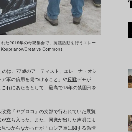
れた2019年の母親集会で、抗議活動を行うエレー
ouprianov/Creative Commons
たのは、77歳のアーティスト、エレーナ・オシ
シア軍の信用を傷つけること」や
反戦
デモが
これにあたるとして、最高で15年の禁固刑を
ル政党「ヤブロコ」の支部で行われていた展覧
察が立ち入った。また、同党が出した声明によ
は見つからなかったが「ロシア軍に関する偽情