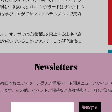
囲網を生き抜いた（レニングラードはサンクトペ
術を学び、やがてサンクトペテルブルクで美術
ん」。オシポワは抗議活動を禁止する法律の施
が続いていることについて、こうAFP通信に
、なぜ声を上げてはいけないのでしょうか？」
政治経済ジャーナル、
Foreign Affairs誌
による
以上が政治的理由で拘束された。「主に公の場で反
news日本版エディターが選んだ
重要アート関連ニュースやイン
刑事訴追を受けたのは378人、うち51人が刑に
します。
その他、イベントご招待など各種特典も。ぜひご登録
登録する
まり、ロシアの
ウクライナ
軍事侵攻から1年目に