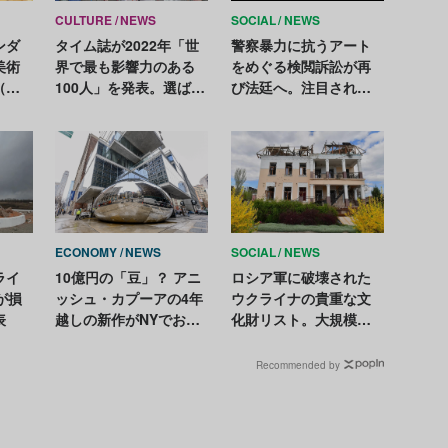
CULTURE
NEWS
SOCIAL
NEWS
ンダ
タイム誌が2022年「世
警察暴力に抗うアート
美術
界で最も影響力のある
をめぐる検閲訴訟が再
（ウ
100人」を発表。選ばれ
び法廷へ。注目される
った
たアーティストは誰？
控訴審のゆくえ
ECONOMY
NEWS
SOCIAL
NEWS
ライ
10億円の「豆」？ アニ
ロシア軍に破壊された
が損
ッシュ・カプーアの4年
ウクライナの貴重な文
表
越しの新作がNYでお披
化財リスト。大規模な
露目
略奪も
Recommended by