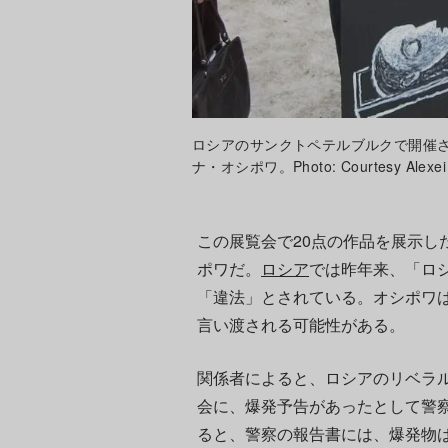
ロシアのサンクトペテルブルクで開催さ
ナ・オシポワ。Photo: Courtesy Alexei K
この展覧会で20点の作品を展示し
ポワだ。
ロシア
では昨年来、「ロ
「違法」とされている。オシポワは
言い渡される可能性がある。
関係者によると、ロシアのリベラ
会に、爆発予告があったとして警
ると、警察の報告書には、爆発物