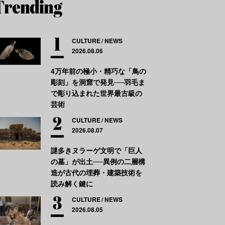
CULTURE
NEWS
2026.08.06
4万年前の極小・精巧な「鳥の
彫刻」を洞窟で発見──羽毛ま
で彫り込まれた世界最古級の
芸術
CULTURE
NEWS
2026.08.07
謎多きヌラーゲ文明で「巨人
の墓」が出土──異例の二層構
造が古代の埋葬・建築技術を
読み解く鍵に
CULTURE
NEWS
2026.08.05