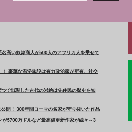
定だった。（翻訳：石井佳子）
悪名高い奴隷商人が500人のアフリカ人を乗せて
見」！ 豪華な温浴施設は有力政治家が所有、社交
ばつで出現した古代の岩絵は先住民の歴史を知
公開！ 300年間ローマの名家が守り抜いた作品
クが5700万ドルなど最高値更新作家が続々～3