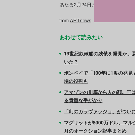
あたる2月24日まで開催される予
from
ARTnews
あわせて読みたい
19世紀奴隷船の残骸を発見か。
いた？
ポンペイで「100年に1度の発
場の役割も
アマゾンの川底から人の顔。干
る貴重な手がかり
「幻のカラヴァッジョ」がついに
マグリットが8000万ドル、マル
月のオークション記事まとめ