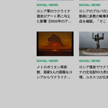
SOCIAL
NEWS
SOCIAL
NEWS
ロシア軍のウクライナ
ロシアのプロパガ
侵攻がアート界に与え
動画に多数の略奪
た影響【2022年のアー
品を確認。「そこ
トニュースまとめ】
クライナ）になか
とは言わせない」
SOCIAL
NEWS
SOCIAL
NEWS
メトロポリタン美術
ロシア侵攻でウク
館、画家3人の国籍をロ
ナの文化財53カ所
シアからウクライナに
壊。ユネスコが公
変更