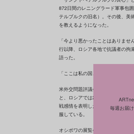
872日間のレニングラード軍事包
テルブルクの旧名）。その後、美
を教えるようになった。
「今より悪かったことはありませ
行以降、ロシア各地で抗議者の拘束
語った。
「ここは私の国、私の祖国なのに
米外交問題評議会が発行する国際
と、ロシアでは2022年に2万人
ART
戦感情を表明したため」とされる。
毎週お届け
服している。
オシポワの展覧会は1月31日に始