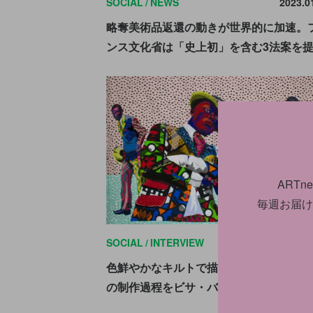
SOCIAL
NEWS
2023.0
略奪美術品返還の動きが世界的に加速。
ンス文化省は「史上初」を含む3法案を
ART
毎週お届け
SOCIAL
INTERVIEW
2022.0
色鮮やかなキルトで描く等身大の黒人像
の制作過程をビサ・バトラーが語る