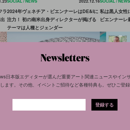
1.23
SOCIAL
NEWS
2022.12.16
SOCIAL
NEWS
フラ
2024年ヴェネチア・ビエンナーレはDE&Iに
私は黒人女性
提出
注力！ 初の南米出身ディレクターが掲げる
ビエンナーレ
テーマは人種とジェンダー
news日本版エディターが選んだ
重要アート関連ニュースやイン
します。
その他、イベントご招待など各種特典も。ぜひご登録
CULTURE
NEWS
2022.02.16
CULTURE
NE
2.21
登録する
世界の美術館建築、100年間のベスト25。日
2021年ART
。そ
本からは3館がランクイン
の失敗作や農