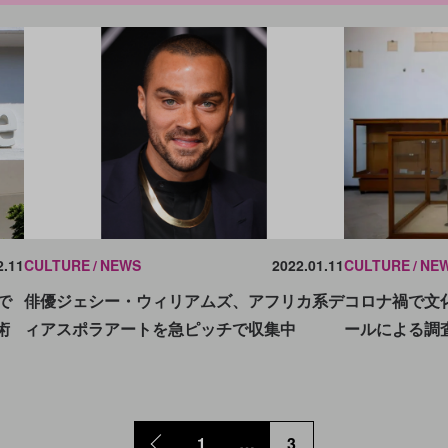
CULTURE
NEWS
2022.01.11
CULTURE
NE
2.11
俳優ジェシー・ウィリアムズ、アフリカ系デ
コロナ禍で文
で
ィアスポラアートを急ピッチで収集中
ールによる調
術
1
…
3