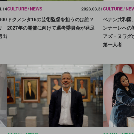
4.14
CULTURE
NEWS
2023.03.31
CULTURE
NE
00
ドクメンタ16の芸術監督を担うのは誰？
ベナン共和国、
リ
2027年の開催に向けて選考委員会が発足
ンナーレへの
選出
アズ・ヌワグ
第一人者