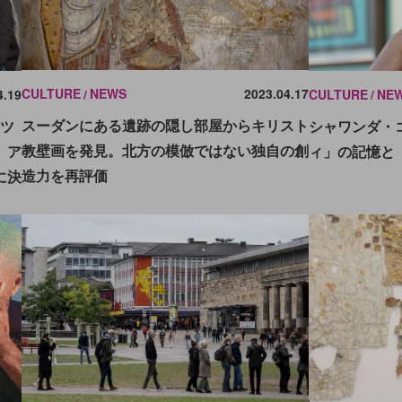
CULTURE
NEWS
2023.04.17
4.19
CULTURE
NE
スーダンにある遺跡の隠し部屋からキリスト
ネツ
シャワンダ・
教壁画を発見。北方の模倣ではない独自の創
、ア
ィ」の記憶と
造力を再評価
に決