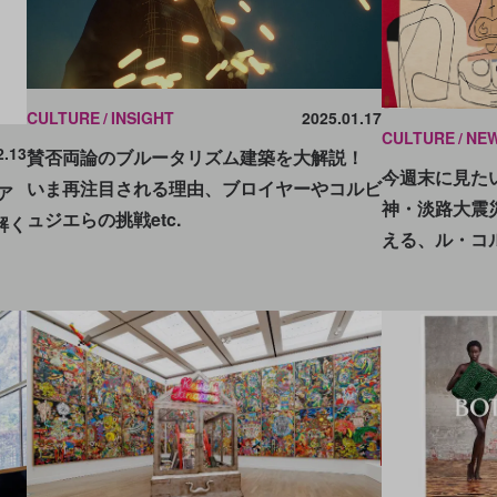
CULTURE
INSIGHT
2025.01.17
CULTURE
NE
2.13
賛否両論のブルータリズム建築を大解説！
今週末に見たい
いま再注目される理由、ブロイヤーやコルビ
ア
神・淡路大震
ュジエらの挑戦etc.
解く
える、ル・コ