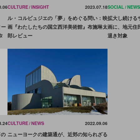
0.06
CULTURE
INSIGHT
2023.07.18
SOCIAL
NEWS
ル・コルビュジエの「夢」をめぐる問い：映
拡大し続ける
ター
画『わたしたちの国立西洋美術館』布施琳太
画に、地元住民
タ
郎レビュー
退き対象
3.24
CULTURE
NEWS
2022.09.06
Yの
ニューヨークの建築通が、近郊の知られざる