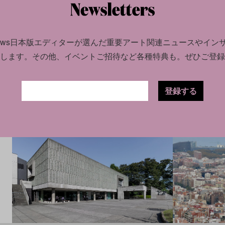
CULTURE
INS
CULTURE
NEWS
2023.12.08
2.28
news日本版エディターが選んだ
重要アート関連ニュースやイン
アートで巡る
今週末に見たいアートイベントTOP5: 約140
内真
します。
その他、イベントご招待など各種特典も。ぜひご登録
ションに出合
点が集結する50年ぶりの大キュビスム展、
トの
リチャード・セラが新作ドローイングを発表
登録する