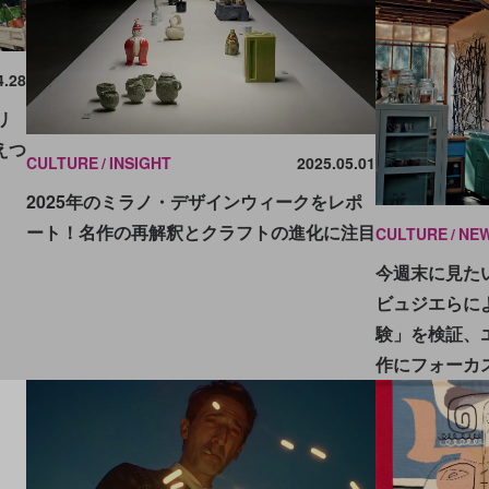
4.28
リ
えつ
CULTURE
INSIGHT
2025.05.01
2025年のミラノ・デザインウィークをレポ
ート！名作の再解釈とクラフトの進化に注目
CULTURE
NE
今週末に見たい
ビュジエらに
験」を検証、
作にフォーカ