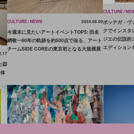
CULTURE
NE
CULTURE
NEWS
2024.08.09
ボッテガ・ヴ
クでインスタ
今週末に見たいアートイベントTOP5: 田名
ジエの伝説的
網敬一60年の軌跡を約500点で辿る、アート
エディション
チームSIDE COREの東京初となる大規模展
2.17
た邸
を体