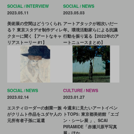
SOCIAL
INTERVIEW
SOCIAL
NEWS
2023.05.11
2023.05.03
美術展の空間はどうつくられ
アートアタックが相次いだ一
る？ 東京スタデオ制作ディレ
年。環境活動家らによる抗議
クターに聞く【アートなキャ
行動を振り返る【2022年のア
リアストーリー #1】
ートニュースまとめ】
SOCIAL
NEWS
CULTURE
NEWS
2023.02.14
2023.01.27
エスティローダーの創業一族
今週末に見たいアートイベン
がクリムト作品をユダヤ人の
トTOP5: 東京都美術館「エゴ
元所有者子孫に返還
ン・シーレ展 」、SCAI
PIRAMIDE「赤瀬川原平写真
展」ほか