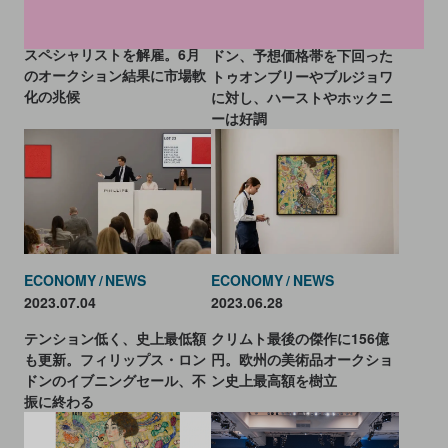
サザビーズが幹部社員やNFT
低調のクリスティーズ・ロン
スペシャリストを解雇。6月
ドン、予想価格帯を下回った
のオークション結果に市場軟
トゥオンブリーやブルジョワ
化の兆候
に対し、ハーストやホックニ
ーは好調
ECONOMY
NEWS
ECONOMY
NEWS
2023.07.04
2023.06.28
テンション低く、史上最低額
クリムト最後の傑作に156億
も更新。フィリップス・ロン
円。欧州の美術品オークショ
ドンのイブニングセール、不
ン史上最高額を樹立
振に終わる