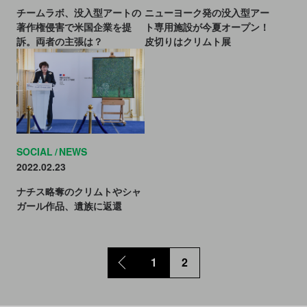
チームラボ、没入型アートの
ニューヨーク発の没入型アー
著作権侵害で米国企業を提
ト専用施設が今夏オープン！
訴。両者の主張は？
皮切りはクリムト展
SOCIAL
NEWS
2022.02.23
ナチス略奪のクリムトやシャ
ガール作品、遺族に返還
1
2