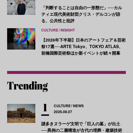
「判断することは自由の一形態だ」──カル
ティエ現代美術財団クリス・デルコンが語
る、公共性と批評
CULTURE
INSIGHT
【2026年下半期】日本のアートフェア＆芸術
祭17選──ARTE Tokyo、TOKYO ATLAS、
前橋国際芸術祭ほか新イベントが続々開幕
CULTURE
NEWS
2026.08.07
謎多きヌラーゲ文明で「巨人の墓」が出土
──異例の二層構造が古代の埋葬・建築技術