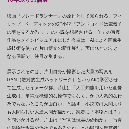
映画『ブレードランナー』の原作として知られる、フィ
リップ・K・ディックのSF小説『アンドロイドは電気羊
の夢を見るか?』。この小説を想起させる「羊」の写真
作品をメインビジュアルにした今展は、
AI
による画像生
成技術を使った片山博文の新作展だ。実に10年ぶりと
なる個展で、注目が集まる。
展示されるのは、片山自身が撮影した大量の写真を
GAN（敵対的生成ネットワーク）というAIに学習させ
て生成したイメージ群。片山は「人工知能を用いた画像
生成は、単純な機械的な操作でもなく、かつ人為的な行
為でもないところが面白い」と話す。小説では人間より
も人間らしい人造人間が描かれ、読者に「本物とは？」
と問いかけるが、片山は「写真は現実の偽物か」「写真
の偽物は現実の偽物でもあるのか」との疑問を鑑賞者に