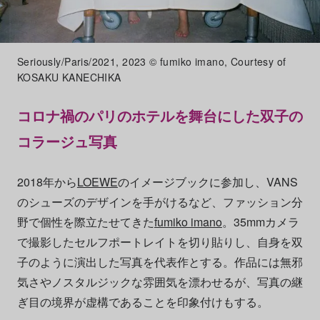
Seriously/Paris/2021, 2023 © fumiko imano, Courtesy of
KOSAKU KANECHIKA
コロナ禍のパリのホテルを舞台にした双子の
コラージュ写真
2018年から
LOEWE
のイメージブックに参加し、VANS
のシューズのデザインを手がけるなど、ファッション分
野で個性を際立たせてきた
fumiko imano
。35mmカメラ
で撮影したセルフポートレイトを切り貼りし、自身を双
子のように演出した写真を代表作とする。作品には無邪
気さやノスタルジックな雰囲気を漂わせるが、写真の継
ぎ目の境界が虚構であることを印象付けもする。