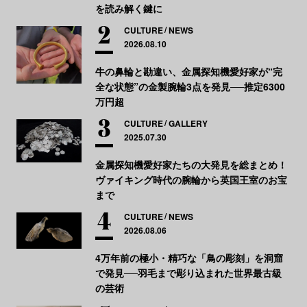
を読み解く鍵に
CULTURE
NEWS
2026.08.10
牛の鼻輪と勘違い、金属探知機愛好家が“完
全な状態”の金製腕輪3点を発見──推定6300
万円超
CULTURE
GALLERY
2025.07.30
金属探知機愛好家たちの大発見を総まとめ！
ヴァイキング時代の腕輪から英国王室のお宝
まで
CULTURE
NEWS
2026.08.06
4万年前の極小・精巧な「鳥の彫刻」を洞窟
で発見──羽毛まで彫り込まれた世界最古級
の芸術