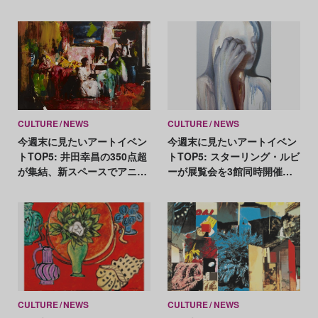
つながりをアートで検証
デコ」の周辺を検証、水戸部
「Economy and Love」
七絵が差別や対立と向き合っ
た新作を発表
CULTURE
NEWS
CULTURE
NEWS
今週末に見たいアートイベン
今週末に見たいアートイベン
トTOP5: 井田幸昌の350点超
トTOP5: スターリング・ルビ
が集結、新スペースでアニッ
ーが展覧会を3館同時開催、
シュ・カプーア作品を披露
時間を思索するダレン・アー
モンドが5年の歳月をかけた
新作を公開
CULTURE
NEWS
CULTURE
NEWS