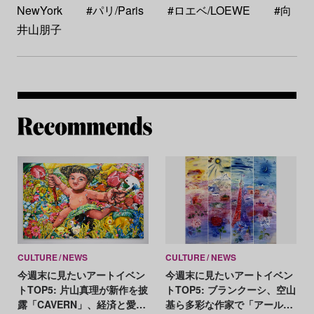
NewYork
#パリ/Paris
#ロエベ/LOEWE
#向
井山朋子
Re
CULTURE
NEWS
CULTURE
NEWS
今週末に見たいアートイベン
今週末に見たいアートイベン
トTOP5: 片山真理が新作を披
トTOP5: ブランクーシ、空山
露「CAVERN」、経済と愛の
基ら多彩な作家で「アール・