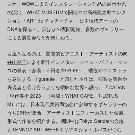
ジオ・WOWによるインスタレーション作品の展示や光
の演出、WHAT MUSEUMで開催中の高橋龍太郎コレク
ション「ART de チャチャチャ －日本現代アートの
DNAを探る－」展ほかの夜間開館、多数のギャラリー
による展覧会などが楽しめる。
目玉となるのは、国際的ピアニスト・アーティストの
向
井山朋子
による新作インスタレーション・パフォーマン
スの発表（会場：寺田倉庫G3-6F）。端役やエキストラ
を意味する「figurante」と題した本作は、観客を舞台や
表現者と溶け合うような曖昧な世界へ誘う。「CADAN
: 現代美術 2023」（会場：WHAT CAFE、T-LOTUS
M）には、日本現代美術商協会に参加するギャラリーの
うち26軒が集合。アーティストにフォーカスした個展
形式で作品を紹介する。期間中はTokyo Gendaiの会場
とTENNOZ ART WEEKエリアをシャトルバスがつな