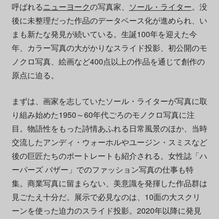
呼ばれる
ニューヨーク
の写真家、
ソール・ライター
。没
後に未整理だった作品のデータベース化が進められ、い
まも新たな発見が続いている。生誕100年を迎えた今
年、カラー写真の大がかりなスライド投影、初公開のモ
ノクロ写真、絵画など400点以上の作品を通じて創作の
原点に迫る。
まずは、画家を志していたソール・ライターが写真に取
り組み始めた1950～60年代ごろのモノクロ写真に注
目。物語性をもった詩情あふれる日常風景のほか、当時
交流したアンディ・ウォーホルやユージン・スミスなど
後の巨匠たちのポートレートも紹介される。女性誌「ハ
ーパーズ バザー」でのファッション写真の仕事も特
集。商業写真に留まらない、美意識を発揮した作品群は
見ごたえ十分だ。展示で必見なのは、10面の大スクリ
ーンを使った迫力のスライド投影。2020年以降に発見