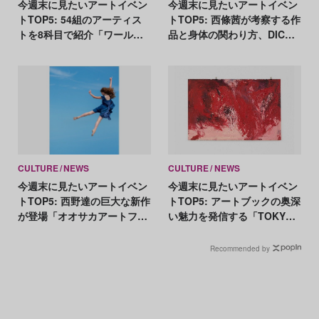
今週末に見たいアートイベン
今週末に見たいアートイベン
トTOP5: 54組のアーティス
トTOP5: 西條茜が考察する作
トを8科目で紹介「ワール
品と身体の関わり方、DIC川
ド・クラスルーム」展、憲法
村記念美術館が佐倉で最後の
を読み、芸術表現を考える
展示
「日本国憲法展」
CULTURE
NEWS
CULTURE
NEWS
今週末に見たいアートイベン
今週末に見たいアートイベン
トTOP5: 西野達の巨大な新作
トTOP5: アートブックの奥深
が登場「オオサカアートフェ
い魅力を発信する「TOKYO
スティバル」、日本初公開作
ART BOOK FAIR」、アニッ
品も展示「シャルロット・デ
シュ・カプーアの絵画を通じ
Recommended by
ュマ」展
た「現代の監視社会」への問
い