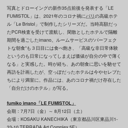
写真とドローイングの新作35点前後を発表する「LE
FUMISTOL」は、2021年のコロナ禍に
パリ
の高級ホテ
ル「Le Bristol」で制作したシリーズだ。当時高額だっ
たPCR検査を受けて渡航し、閑散としたホテルで隔離
期間を過ごしたimano。ルームサービスの“パーフェク
トな朝食”も３日目には食べ飽き、「高級な非日常体験
というのも日常になってしまえば価値が自分の中で薄く
なる」と実感した。時が経ち、あの朝食に思いを馳せて
再訪を計画したが、空っぽだったホテルは今やセレブた
ちにより満室に。作品には、あのコロナ禍だけ存在した
「自分だけのホテル」が写る。
fumiko imano「LE FUMISTOL」
会期：7月7日（金）～ 8月12日（土）
会場：KOSAKU KANECHIKA（東京都品川区東品川1-
33-10 TERRADA Art Complex 5F）