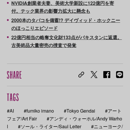
NVIDIA創業者夫妻、美術大学新設に122億円を寄
付。テック業界の影響力拡大に懸念も
2000本のタバコを備蓄!? デイヴィッド・ホックニー
のほっこりエピソード
22億円相当の略奪文化財133点がパキスタンに返還。
古美術品大量密売の捜査で発覚
#AI
#fumiko imano
#Tokyo Gendai
#アート
フェア/Art Fair
#アンディ・ウォーホル/Andy Warho
l
#ソール・ライター/Saul Leiter
#ニューヨーク/