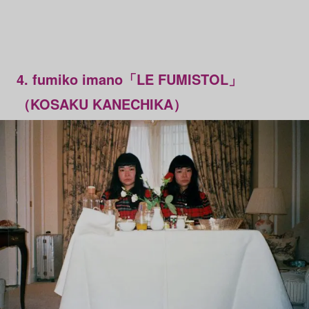
4. fumiko imano「LE FUMISTOL」
（KOSAKU KANECHIKA）