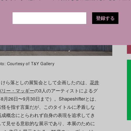
登録する
urtesy of T&Y Gallery
Yのこけら落としの展覧会として企画したのは、
花井
バリー・マッギー
の3人のアーティストによるグ
3年8月26日〜9月30日まで）。Shapeshifterとは、
妖怪を指す言葉だが、このタイトルに矛盾しな
既成概念にとらわれず自身の表現を追求してき
して見せる意欲的な展示であり、本展のために