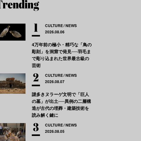
CULTURE
NEWS
2026.08.06
4万年前の極小・精巧な「鳥の
彫刻」を洞窟で発見──羽毛ま
で彫り込まれた世界最古級の
芸術
CULTURE
NEWS
2026.08.07
謎多きヌラーゲ文明で「巨人
の墓」が出土──異例の二層構
造が古代の埋葬・建築技術を
読み解く鍵に
CULTURE
NEWS
2026.08.05