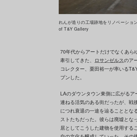
れんが造りの工場跡地をリノベーションしたとい
of T&Y Gallery
70年代からアートだけでなくあら
牽引してきた、
ロサンゼルス
のア
コレクター、栗田裕一が率いるT&Y P
プンした。
LAのダウンタウン東側に広がるア
連ねる活気のある街だったが、戦
につれ衰退の一途を辿ることとな
ストたちだった。彼らは廃墟とな
居としてこうした建物を使用する
自の文化を醸成していった。その後