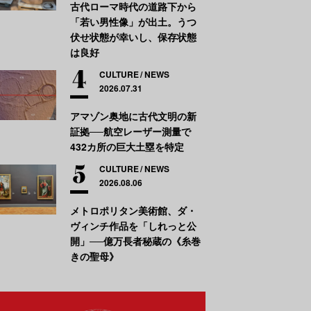
古代ローマ時代の道路下から
「若い男性像」が出土。うつ
伏せ状態が幸いし、保存状態
は良好
CULTURE
NEWS
2026.07.31
アマゾン奥地に古代文明の新
証拠──航空レーザー測量で
432カ所の巨大土塁を特定
CULTURE
NEWS
2026.08.06
メトロポリタン美術館、ダ・
ヴィンチ作品を「しれっと公
開」──億万長者秘蔵の《糸巻
きの聖母》