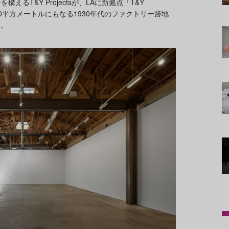
居を構えるT&Y Projectsが、LAに新拠点「T&Y
70平方メートルにもなる1930年代のファクトリー跡地
す。