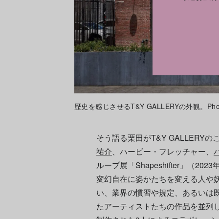
歴史を感じさせるT&Y GALLERYの外観。Photo: Co
そう語る栗田がT&Y GALLER
祐介
、ハービー・フレッチャー、
ループ展「Shapeshifter」（202
変幻自在に姿かたちを変える人や
い、業界の慣習や規定、あるいは
たアーティストたちの作品を並列