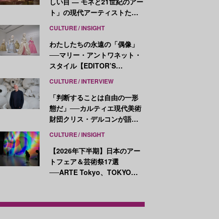
しい目 ― モネと21世紀のアー
ト」の現代アーティストたち
が示す、異なる視点
CULTURE
INSIGHT
わたしたちの永遠の「偶像」
──マリー・アントワネット・
スタイル【EDITOR’S
NOTES】
CULTURE
INTERVIEW
「判断することは自由の一形
態だ」──カルティエ現代美術
財団クリス・デルコンが語
る、公共性と批評
CULTURE
INSIGHT
【2026年下半期】日本のアー
トフェア＆芸術祭17選
──ARTE Tokyo、TOKYO
ATLAS、前橋国際芸術祭ほか
新イベントが続々開幕