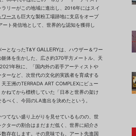
ラリーがこの地域に進出し、2016年にはスイ
＆ワース
も巨大な製粉工場跡地に支店をオープ
アート発信地として、世界的な認知を獲得し
となったT&Y GALLERYは、ハウザー＆ワー
の躯体を生かした、
広さ約370平方メートル、天
2021年秋に、「国内外の若手アーティストや
ターなど、次世代の文化的実践者を育成する
洲のTERRADA ART COMPLEXにビュー
、かねてから標榜していた「日本と世界の架け
るべく、今回のLA進出を決めたという。
かつてない盛り上がりを見せているものの、世
レクターの割合はまだまだ低く、世界に紹介さ
多数存在します。その意味でも、アート先進国