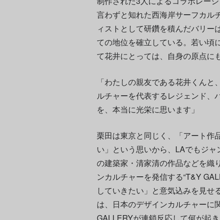
制作された3人によるコラボレーシ
言わずと知れた西海岸サーフカル
ィストとして研鑽を積んだバリー
ての地位を確立している。若い頃
て花井にとっては、自身の原点に
「わたしの親友である花井くんと
ルチャーを代表するレジェンド、
を、本当に光栄に思います」
栗田は東京と同じく、「アート作
い」という思いから、LAでもジャ
の建築家・清家清の作品などを織
ンカルチャーを発信する“T&Y GA
していきたい」と意気込みを見せ
は、日本のデザインカルチャーに関わる
GALLERYが連鎖反応して何が