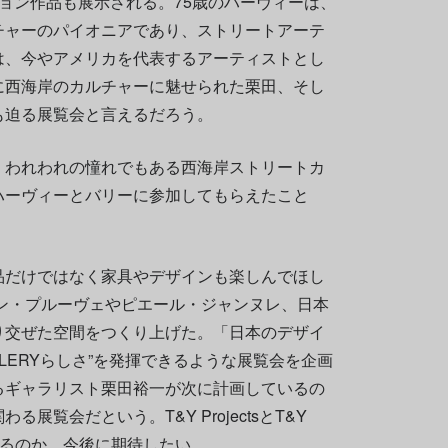
ョン作品も展示される。75歳のハーヴィーは、
チャーのパイオニアであり、ストリートアーテ
は、今やアメリカを代表するアーティストとし
に西海岸のカルチャーに魅せられた栗田、そし
も迫る展覧会と言えるだろう。
、われわれの憧れでもある西海岸ストリートカ
ハーヴィーとバリーに参加してもらえたこと
品だけではなく家具やデザインも楽しんでほし
ン・プルーヴェやピエール・ジャンヌレ、日本
り交ぜた空間をつくり上げた。「日本のデザイ
LLERYらしさ”を発揮できるような展覧会を企画
るギャラリスト栗田裕一が次に計画しているの
展覧会だという。T&Y ProjectsとT&Y
起きるのか。今後に期待したい。