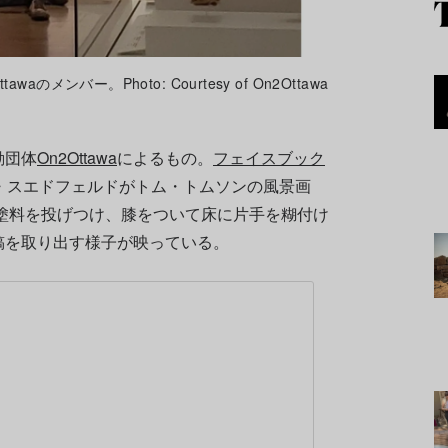
メンバー。Photo: Courtesy of On2Ottawa
動団体
On2Ottawa
によるもの。
フェイスブック
ブ・スエドフェルドがトム・トムソンの風景画
に塗料を投げつけ、膝をついて床に片手を糊付け
稿を取り出す様子が映っている。