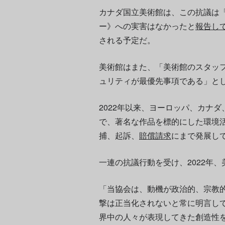
カナダ国立美術館は、この抗議は
ー》への実害はなかったと
報告し
される予定だ。
美術館はまた、「美術館のスタッ
ュリティが最優先事項である」と
2022年以来、ヨーロッパ、カナ
で、著名な作品を標的にした環境
捕、起訴、
賠償請求
にまで発展し
一連の抗議行動を受け、2022年
「当協会は、動機が政治的、宗教
撃は正当化されないと常に明言し
界中の人々が表現してきた創造性