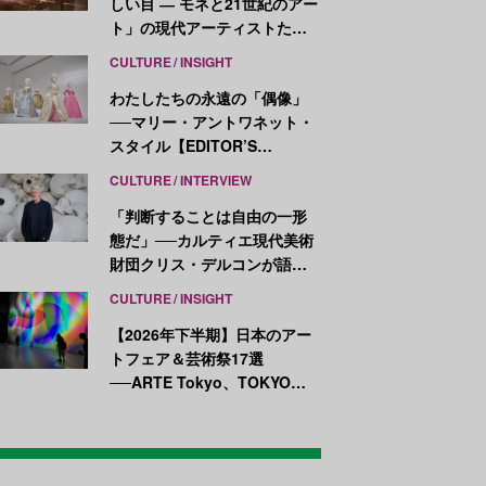
しい目 ― モネと21世紀のアー
ト」の現代アーティストたち
が示す、異なる視点
CULTURE
INSIGHT
わたしたちの永遠の「偶像」
──マリー・アントワネット・
スタイル【EDITOR’S
NOTES】
CULTURE
INTERVIEW
「判断することは自由の一形
態だ」──カルティエ現代美術
財団クリス・デルコンが語
る、公共性と批評
CULTURE
INSIGHT
【2026年下半期】日本のアー
トフェア＆芸術祭17選
──ARTE Tokyo、TOKYO
ATLAS、前橋国際芸術祭ほか
新イベントが続々開幕