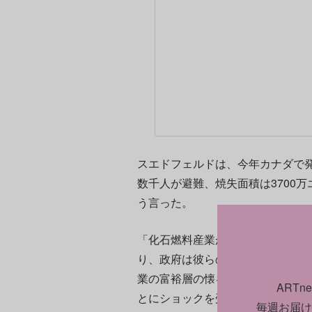
スエドフェルドは、今年カナダで
数千人が避難、焼失面積は3700
う言った。
「化石燃料産業が芸術作品を破壊
り、政府は彼らの犯罪を止めませ
業の富裕層の懐を潤すために解体
ART
とにショックを受けています」
毎週お届け