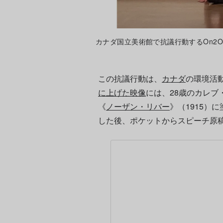
カナダ国立美術館で抗議行動するOn2Ottawaの
この抗議行動は、
カナダ
の環境活
に上げた映像
には、28歳のカレ
《
ノーザン・リバー
》（1915）
した後、ポケットからスピーチ原