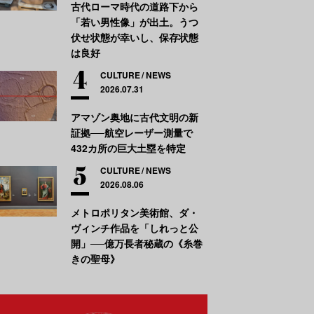
古代ローマ時代の道路下から
「若い男性像」が出土。うつ
伏せ状態が幸いし、保存状態
は良好
CULTURE
NEWS
2026.07.31
アマゾン奥地に古代文明の新
証拠──航空レーザー測量で
432カ所の巨大土塁を特定
CULTURE
NEWS
2026.08.06
メトロポリタン美術館、ダ・
ヴィンチ作品を「しれっと公
開」──億万長者秘蔵の《糸巻
きの聖母》