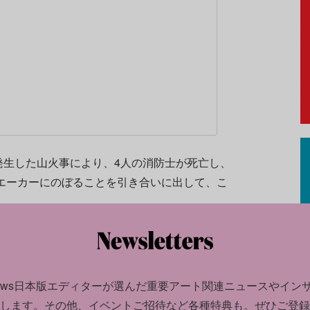
発生した山火事により、4人の消防士が死亡し、
万エーカーにのぼることを引き合いに出して、こ
しています。私たちの地球は彼らの支配下にあ
ん。美しい地球とこの芸術作品が、化石燃料産
され、燃やされるのを世界各国が許しているこ
news日本版エディターが選んだ
重要アート関連ニュースやイン
します。
その他、イベントご招待など各種特典も。ぜひご登録