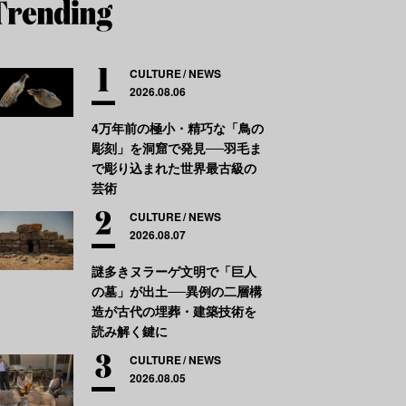
CULTURE
NEWS
2026.08.06
4万年前の極小・精巧な「鳥の
彫刻」を洞窟で発見──羽毛ま
で彫り込まれた世界最古級の
芸術
CULTURE
NEWS
2026.08.07
謎多きヌラーゲ文明で「巨人
の墓」が出土──異例の二層構
造が古代の埋葬・建築技術を
読み解く鍵に
CULTURE
NEWS
2026.08.05