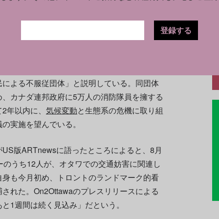
ラスで保護されており、US版ARTnewsが
ラ・サリバンに確認したところ、使用された塗料は
登録する
ダ政府に気候危機に対する緊急かつ有意義な行動を
民による不服従団体」と説明している。同団体
め、カナダ連邦政府に5万人の消防隊員を擁する
2年以内に、
気候変動
と生態系の危機に取り組
議の実施を望んでいる。
ンがUS版ARTnewsに語ったところによると、8月
ーのうち12人が、オタワでの交通妨害に関連し
自身も今月初め、トロントのランドマーク的看
捕された。On2Ottawaのプレスリリースによる
あと1週間は続く見込み」だという。