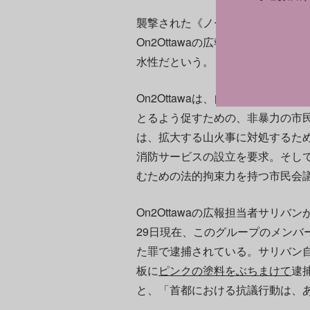
襲撃された《ノーザン・リバー》はガ
On2Ottawaの広報担当者ロー
水性だという。
On2Ottawaは、自らを「カナ
とるよう促すための、非暴力の市
は、拡大する山火事に対処するた
消防サービスの設立を要求。そして
むための法的拘束力を持つ市民会
On2Ottawaの広報担当者サリバ
29日現在、このグループのメンバ
た罪で逮捕されている。サリバン
板に
ピンクの塗料をぶちまけて
逮
と、「首都における抗議行動は、