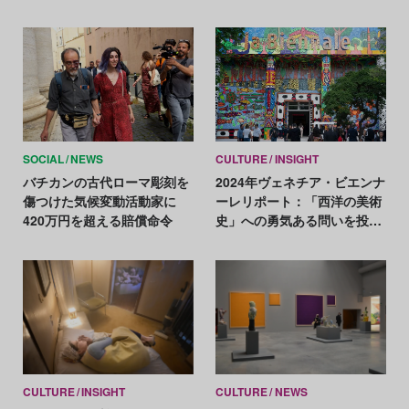
功績が認められる
「糊付け」
SOCIAL
NEWS
CULTURE
INSIGHT
バチカンの古代ローマ彫刻を
2024年ヴェネチア・ビエンナ
傷つけた気候変動活動家に
ーレリポート：「西洋の美術
420万円を超える賠償命令
史」への勇気ある問いを投げ
かけたメイン展示
CULTURE
INSIGHT
CULTURE
NEWS