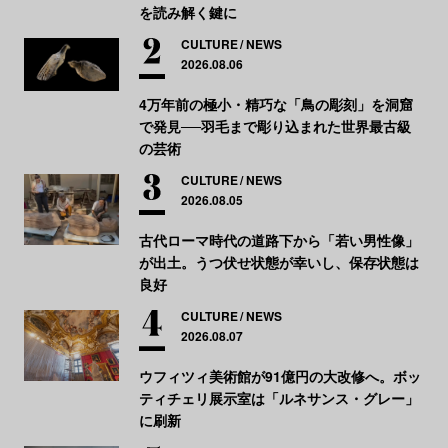
を読み解く鍵に
CULTURE
NEWS
2026.08.06
4万年前の極小・精巧な「鳥の彫刻」を洞窟
で発見──羽毛まで彫り込まれた世界最古級
の芸術
CULTURE
NEWS
2026.08.05
古代ローマ時代の道路下から「若い男性像」
が出土。うつ伏せ状態が幸いし、保存状態は
良好
CULTURE
NEWS
2026.08.07
ウフィツィ美術館が91億円の大改修へ。ボッ
ティチェリ展示室は「ルネサンス・グレー」
に刷新