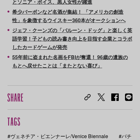
とソニア・ボイス、黒人女性が躍進
希少バーボンなど名酒が集結！ 「アメリカの創造
性」を象徴するウイスキー360本がオークションへ
ジェフ・クーンズの「バルーン・ドッグ」と楽しく英
語学習！子どもの読み書き向上を目指す企業とコラボ
したカードゲームが発売
55年前に盗まれた名画をFBIが奪還！ 96歳の遺族の
もとへ戻せたことは「またとない喜び」
#ヴェネチア・ビエンナーレ/Venice Biennale
#バチ