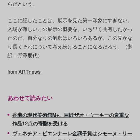
らだという。
ここに記したことは、展示を見た第一印象にすぎない。
入場が難しいこの展示の概要を、いち早く共有したかっ
たのだ。自分なりの解釈はいろいろあるが、この先かな
り長くそれについて考え続けることになるだろう。（翻
訳：野澤朋代）
from
ARTnews
あわせて読みたい
香港の現代美術館M+、巨匠ザオ・ウーキーの貴重な
作品12点の寄贈を受ける
ヴェネチア・ビエンナーレ金獅子賞はシモーヌ・リー