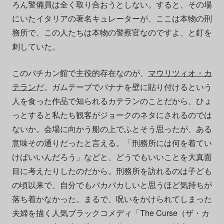
ろん警備員は全く取り合おうとしない。すると、その場
にいたイタリアの著名キュレーターが、ここは本物の刑
務所で、この人たちは本物の警察官なのですよ、と釘を
刺していた。
このバチカン館で主役的存在なのが、
マウリツィオ・カ
テラン
だ。ガムテープでバナナを壁に貼り付けるという
人を食った作品で知られるカテランのことだから、ひょ
っとすると私たち観客がジョークのネタにされるのでは
ないか。会場に向かう船の上でふとそう思ったが、ある
意味その通りだったと言える。「刑務所には何を着てい
けばいいんだろう」などと、どうでもいいことを大真面
目に考えたりしたのだから。刑務所を訪れるのは子ども
の頃以来で、自分でもバカバカしいと思うほど気持ちが
落ち着かなかった。まるで、呪いをかけられてしまった
夫婦を描く人気ブラックコメディ「The Curse（ザ・カ