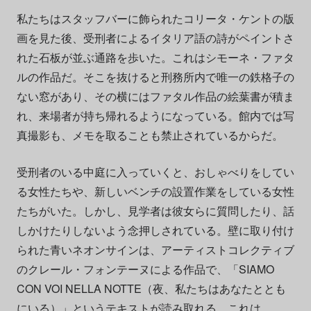
私たちはスタッフバーに飾られたコリータ・ケントの版
画を見た後、受刑者によるイタリア語の詩がペイントさ
れた石板が並ぶ通路を歩いた。これはシモーネ・ファタ
ルの作品だ。そこを抜けると刑務所内で唯一の鉄格子の
ない窓があり、その横にはファタル作品の絵葉書が積ま
れ、来場者が持ち帰れるようになっている。館内では写
真撮影も、メモを取ることも禁止されているからだ。
受刑者のいる中庭に入っていくと、おしゃべりをしてい
る女性たちや、新しいベンチの設置作業をしている女性
たちがいた。しかし、見学者は彼女らに質問したり、話
しかけたりしないよう念押しされている。壁に取り付け
られた青いネオンサインは、アーティストコレクティブ
のクレール・フォンテーヌによる作品で、「SIAMO
CON VOI NELLA NOTTE（夜、私たちはあなたととも
にいる）」というテキストが読み取れる。これは、