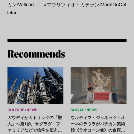
カン/Vatican
#マウリツィオ・カテラン/MaurizioCat
telan
Re
CULTURE
NEWS
SOCIAL
NEWS
ガウディがカトリックの「聖
ウルティマ・ジェネラツィオ
人」へ第1歩。サグラダ・フ
ーネのラウラがバチカン美術
ァミリアなどで信仰を伝えた
館《ラオコーン像》の台座に