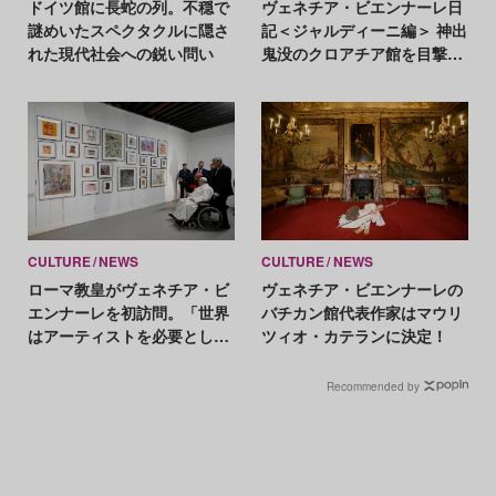
ドイツ館に長蛇の列。不穏で
ヴェネチア・ビエンナーレ日
謎めいたスペクタクルに隠さ
記＜ジャルディーニ編＞ 神出
れた現代社会への鋭い問い
鬼没のクロアチア館を目撃、
展示に難ありの「魔女のゆり
かご」
CULTURE
NEWS
CULTURE
NEWS
ローマ教皇がヴェネチア・ビ
ヴェネチア・ビエンナーレの
エンナーレを初訪問。「世界
バチカン館代表作家はマウリ
はアーティストを必要として
ツィオ・カテランに決定！
いる」
Recommended by