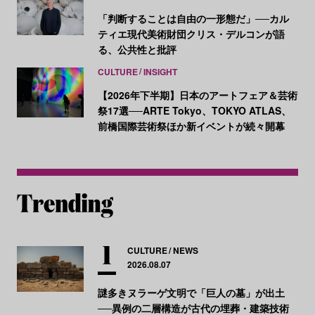
「判断することは自由の一形態だ」──カル
ティエ現代美術財団クリス・デルコンが語
る、公共性と批評
CULTURE
INSIGHT
【2026年下半期】日本のアートフェア＆芸術
祭17選──ARTE Tokyo、TOKYO ATLAS、
前橋国際芸術祭ほか新イベントが続々開幕
CULTURE
NEWS
2026.08.07
謎多きヌラーゲ文明で「巨人の墓」が出土
──異例の二層構造が古代の埋葬・建築技術