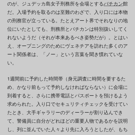
のが、ジュデッカ島女子刑務所を会場とする
バチカン
館
だ。入場予約を取るのは至難のわざで、入り口には本物
の刑務官が立っている。たとえアート界でそれなりの地
位にいたとしても、刑務所とバチカンは特別扱いしてく
れないようだ（それが本来あるべき姿勢だが）。とはい
え、オープニングのためにヴェネチアを訪れた多くのア
ート関係者は、「ノー」という言葉を聞き慣れていな
い。
1週間前に予約した時間帯（身元調査に時間を要するた
め、かなり前もって予約しなければならない）に会場に
到着すると、さらに携帯電話とパスポートを預けるよう
求められた。入り口でセキュリティチェックを受けてい
たとき、大手ギャラリーのディーラーが割り込んでき
て、警備員に自分がどれほどの重要人物であるかを説明
し、列に並んでいた人々より先に入ろうとしたが、もち