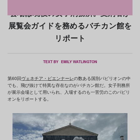
会場は現役の女子刑務所。受刑者が
展覧会ガイドを務めるバチカン館を
リポート
TEXT BY
EMILY WATLINGTON
第60回
ヴェネチア・ビエンナーレ
の数ある国別パビリオンの中
でも、飛び抜けて特異な存在なのがバチカン館だ。女子刑務所
が展示会場として用いられ、入場するのも一苦労のこのパビリ
オンをリポートする。