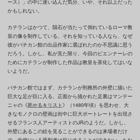
ース）」の中に迷い込んだ気分、いや、それ以上だった
かもしれない。
カテランはかつて、隕石が当たって倒れているローマ教
皇の像を制作している。それを知っている人なら、なぜ
彼がバチカン館の出品作家に選ばれたのか不思議に思う
だろう。しかし、私が見た限り、今回のビエンナーレの
ためにカテランが制作した作品は教皇を茶化してはいな
いようだ。
バチカン館ではまず、カテランが刑務所の外壁に描いた
巨大な足が目に入る。正面から描かれた足裏はマンテー
ニャの《
死せるキリスト
》（1480年頃）を思わせ、大
きなモノクロの壁画は街中に巨大ポートレートを出現さ
せるフランス人アーティストのJRのようだ。しかし、
外壁にあるこの絵を見ることができるのは来場者だけ
で、内側にいる受刑者は目にすることができない。ちな