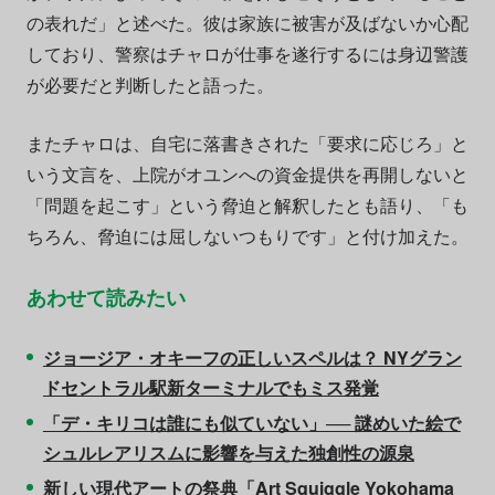
の表れだ」と述べた。彼は家族に被害が及ばないか心配
しており、警察はチャロが仕事を遂行するには身辺警護
が必要だと判断したと語った。
またチャロは、自宅に落書きされた「要求に応じろ」と
いう文言を、上院がオユンへの資金提供を再開しないと
「問題を起こす」という脅迫と解釈したとも語り、「も
ちろん、脅迫には屈しないつもりです」と付け加えた。
あわせて読みたい
ジョージア・オキーフの正しいスペルは？ NYグラン
ドセントラル駅新ターミナルでもミス発覚
「デ・キリコは誰にも似ていない」── 謎めいた絵で
シュルレアリスムに影響を与えた独創性の源泉
新しい現代アートの祭典「Art Squiggle Yokohama