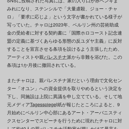
SNSに投稿された写真には、家の入り口が赤ペンキま
みれになり、ステンシルで「大量虐殺、ジョー・チャ
ロ」「要求に応じよ」という文字が書かれている様子が
写っていた。チャロは2023年、ベルリン州の芸術助成
金の受給者に対する契約書に「国際ホロコースト記念連
盟の定義に基づくあらゆる形態の反ユダヤ主義」に反対
することを宣言させる条項を設けるよう主張したため、
アーティストや親
パレスチナ
派から非難を浴びた。この
条項は1か月後に撤回されている。
またチャロは、親パレスチナ派だという理由で文化セン
ター「オユン」への資金提供を取りやめるという決定を
下し、同施設は上院に異議を申し立てている。そして地
元メディア
Tagesspiege
l紙が報じたところによると、9
月始めにベルリン中心部にあるアート・アーバニスティ
クスセンターでスピーチを行うために現れたチャロに対
して約40人の親パレスチナ活動家が押しかけて暴言を