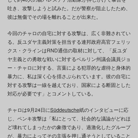
吐き、攻撃しようと試みた。だが警察が阻止したため、
彼は無傷でその場を離れることが出来た。
今回のチャロの自宅に対する攻撃は、広く非難されてい
る。反ユダヤ主義対策を担当する連邦政府高官フェリッ
クス・クラインはRND通信の取材に対して、「反ユダ
ヤ主義との勇敢な戦いに対するベルリン州議会議員ジョ
ー・チャロに対する、言葉による犯罪的な虐待と身体的
暴力に、私は深く心を揺さぶられています。彼の自宅に
対する攻撃は一線を越えており、国家による断固とした
対応が必要です」とコメントしている。
チャロは9月24日に
Süddeutsche
紙のインタビューに応
じ、ペンキ攻撃は「私にとって、社会的な議論がどれほ
ど壊れてしまったかの象徴であり、過激化したグループ
が、暴力によってその主張を押し通そうとしていること