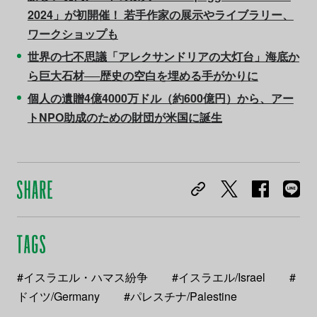
2024」が初開催！ 若手作家の展示やライブラリー、
ワークショップも
世界の七不思議「アレクサンドリアの大灯台」海底か
ら巨大石材──歴史の空白を埋める手がかりに
個人の遺贈4億4000万ドル（約600億円）から、アー
トNPO助成のための財団が米国に誕生
#イスラエル・ハマス紛争
#イスラエル/Israel
#
ドイツ/Germany
#パレスチナ/Palestine