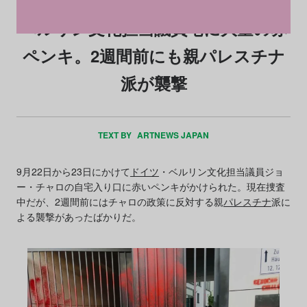
ベルリン文化担当議員宅に大量の赤
ペンキ。2週間前にも親パレスチナ
派が襲撃
TEXT BY
ARTNEWS JAPAN
9月22日から23日にかけて
ドイツ
・ベルリン文化担当議員ジョ
ー・チャロの自宅入り口に赤いペンキがかけられた。現在捜査
中だが、2週間前にはチャロの政策に反対する親
パレスチナ
派に
よる襲撃があったばかりだ。