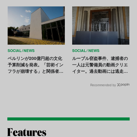
示ボイコットを訴え
SOCIAL
NEWS
SOCIAL
NEWS
ベルリンが200億円超の文化
ルーブル窃盗事件、逮捕者の
予算削減を発表。「芸術イン
一人は元警備員の動画クリエ
フラが崩壊する」と関係者ら
イター。過去動画には逃走に
は猛抗議
使ったバイクの姿
Recommended by