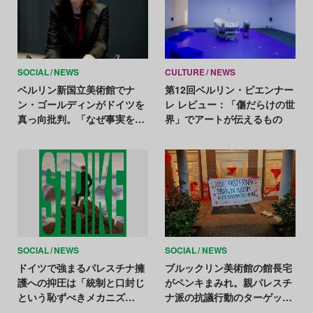
SOCIAL
NEWS
CULTURE
NEWS
ベルリン新国立美術館でナ
第12回ベルリン・ビエンナー
ン・ゴールディンがドイツを
レ レビュー：「傷だらけの世
真っ向批判。「なぜ事実を認
界」でアートが伝えるもの
めないのか」
SOCIAL
NEWS
SOCIAL
NEWS
ドイツで強まるパレスチナ擁
ブルックリン美術館の館長宅
護への抑圧は「統制と口封じ
がペンキまみれ。親パレスチ
という恥ずべきメカニズ
ナ派の抗議行動のターゲット
ム」。アーティストたちが展
に