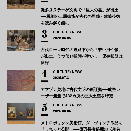
謎多きヌラーゲ文明で「巨人の墓」が出土
──異例の二層構造が古代の埋葬・建築技術
を読み解く鍵に
CULTURE
NEWS
2026.08.05
古代ローマ時代の道路下から「若い男性像」
が出土。うつ伏せ状態が幸いし、保存状態は
良好
CULTURE
NEWS
2026.07.31
アマゾン奥地に古代文明の新証拠──航空レ
ーザー測量で432カ所の巨大土塁を特定
CULTURE
NEWS
2026.08.06
メトロポリタン美術館、ダ・ヴィンチ作品を
「しれっと公開」──億万長者秘蔵の《糸巻