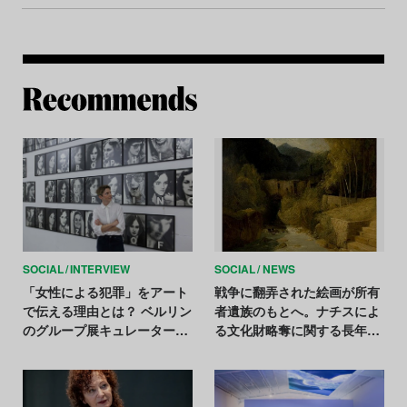
Re
SOCIAL
INTERVIEW
SOCIAL
NEWS
「女性による犯罪」をアート
戦争に翻弄された絵画が所有
で伝える理由とは？ ベルリン
者遺族のもとへ。ナチスによ
のグループ展キュレーターに
る文化財略奪に関する長年の
聞く
調査が奏功