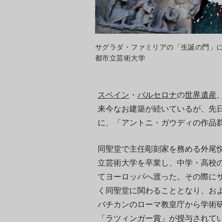
サグラダ・ファミリアの「生誕の門」に設
都市立芸術大学
スペイン
・
バルセロナ
の
世界遺産
来今なお建築が続いているが、先日2
に、「アントニ・ガウディの作品
同聖堂で主任彫刻家を務める外尾悦郎
立芸術大学を卒業し、中学・高校の
てヨーロッパへ渡った。その際にサ
く同聖堂に関わることとなり、およそ
バチカンのローマ教皇庁から学術
「ラツィンガー賞」が授与されて