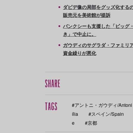
ダビデ像の局部をグッズ化するの
販売元を美術館が提訴
バンクシーも支援した「ビッグ
き」で中止に。
ガウディのサグラダ・ファミリア
資金繰りが悪化
#アントニ・ガウディ/Antoni 
ília
#スペイン/Spain
e
#京都