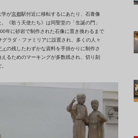
大学が
京都
駅付近に移転するにあたり、石膏像
た。《歌う天使たち》は同聖堂の「生誕の門」
000年に砂岩で制作された石像に置き換わるまで
サグラダ・ファミリアに設置され、多くの人々
ディ
の残したわずかな資料を手掛かりに制作さ
換えるためのマーキングが多数残され、切り刻
だ。