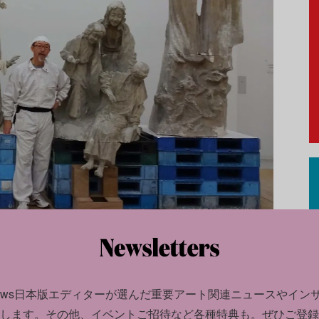
 京都市立芸術大学
が込められている。寄贈にあたって外尾は、
news日本版エディターが選んだ
重要アート関連ニュースやイン
膏像）に鉛筆書きされているのが残っていて恥
します。
その他、イベントご招待など各種特典も。ぜひご登録