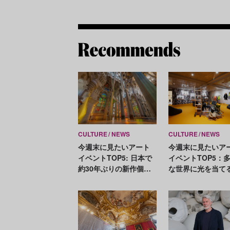
CULTURE
NEWS
CULTURE
NEWS
今週末に見たいアート
今週末に見たいア
イベントTOP5: 日本で
イベントTOP5：
約30年ぶりの新作個展
な世界に光を当て
「ケニー・シャーフ
比寿映像祭、金氏
展」、韓国のソジョン
が代表シリーズを
アートが4作家を紹介
築
「Instead of a result,
a process」