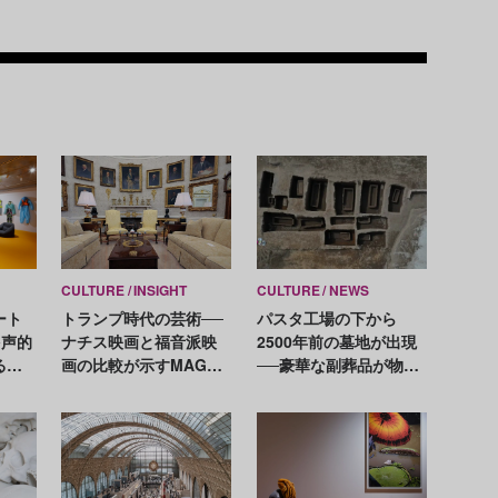
Recom
CULTURE
INSIGHT
CULTURE
NEWS
ート
トランプ時代の芸術──
パスタ工場の下から
多声的
ナチス映画と福音派映
2500年前の墓地が出現
る恵
画の比較が示すMAGA
──豪華な副葬品が物語
徹平
の価値観
る地中海交易網の広が
再構
り