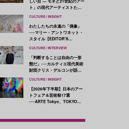
しい目 ― モネと21世紀のアー
ト」の現代アーティストたち
が示す、異なる視点
CULTURE
INSIGHT
わたしたちの永遠の「偶像」
──マリー・アントワネット・
スタイル【EDITOR’S
NOTES】
CULTURE
INTERVIEW
「判断することは自由の一形
態だ」──カルティエ現代美術
財団クリス・デルコンが語
る、公共性と批評
CULTURE
INSIGHT
【2026年下半期】日本のアー
トフェア＆芸術祭17選
──ARTE Tokyo、TOKYO
ATLAS、前橋国際芸術祭ほか
新イベントが続々開幕