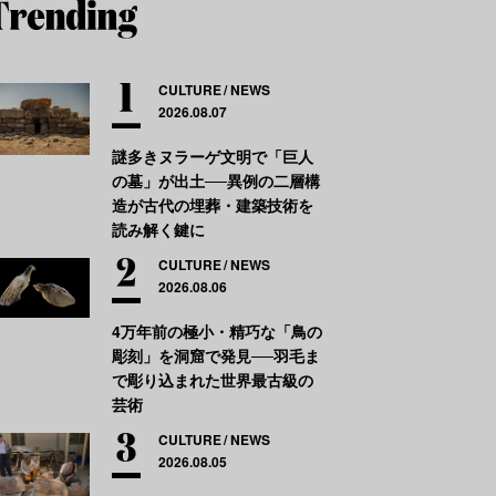
CULTURE
NEWS
2026.08.07
謎多きヌラーゲ文明で「巨人
の墓」が出土──異例の二層構
造が古代の埋葬・建築技術を
読み解く鍵に
CULTURE
NEWS
2026.08.06
4万年前の極小・精巧な「鳥の
彫刻」を洞窟で発見──羽毛ま
で彫り込まれた世界最古級の
芸術
CULTURE
NEWS
2026.08.05