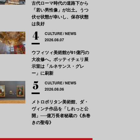
古代ローマ時代の道路下から
「若い男性像」が出土。うつ
伏せ状態が幸いし、保存状態
は良好
CULTURE
NEWS
2026.08.07
ウフィツィ美術館が91億円の
大改修へ。ボッティチェリ展
示室は「ルネサンス・グレ
ー」に刷新
CULTURE
NEWS
2026.08.06
メトロポリタン美術館、ダ・
ヴィンチ作品を「しれっと公
開」──億万長者秘蔵の《糸巻
きの聖母》