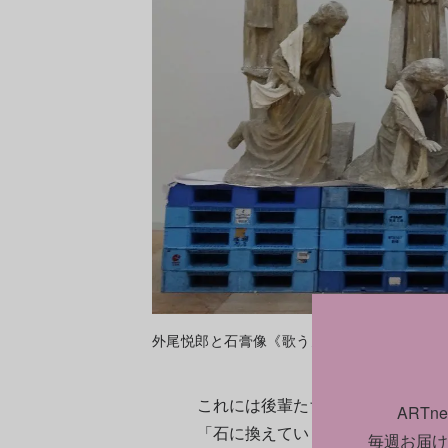
外尾悦郎と石膏像《歌う天使たち》。Photo:
これには後輩たちへのメッセージ
ART
「石に換えていく手筈が模型（石
毎週お届け