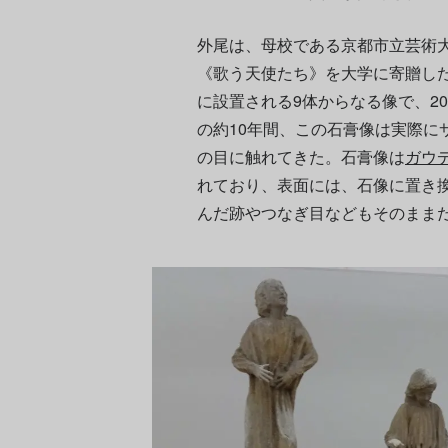
外尾は、母校である京都市立芸術
《歌う天使たち》を大学に寄贈し
に設置される9体からなる像で、2
の約10年間、この石膏像は実際に
の目に触れてきた。石膏像は
ガウ
れており、表面には、石像に置き
んだ跡やつなぎ目などもそのまま