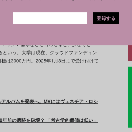
のご興味に添えるのであれば忍びたい」とコメ
登録する
膏像公開を目指している。しかし像はステージを含
を行うには、それらを安全に固定させるために大
チェックや補修なども合わせると、少なくと
れるという。大学は現在、クラウドファンディン
標は3000万円。2025年1月8日まで受け付けて
ルアルバムを発表へ。MVにはヴェネチア・ロシ
00年前の遺跡を破壊？ 「考古学的価値は低い」