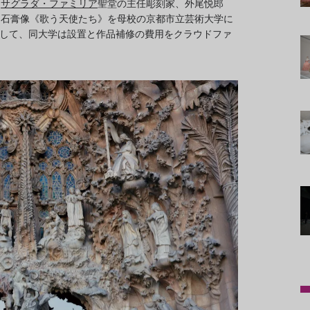
、
サグラダ・ファミリア
聖堂の主任彫刻家、外尾悦郎
た石膏像《歌う天使たち》を母校の京都市立芸術大学に
目指して、同大学は設置と作品補修の費用をクラウドファ