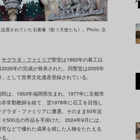
置されていた石膏像《歌う天使たち》。Photo: 京
、
サグラダ・ファミリア
聖堂は1882年の着工以
026年の完成が発表された。同聖堂は2005年
群」として世界文化遺産登録されている。
は、1953年福岡県生まれ。1977年に京都市
非常勤教師を経て、翌1978年に石工を目指し
グラダ・ファミリアに遭遇。そのまま50年近
500点の作品を手掛けた。2024年9月には、
研究などで優れた成果を残した人物をたたえる
いる。