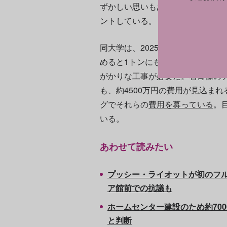
ずかしい思いもあるが、後輩たち
ントしている。
同大学は、2025年1月からの石
めると1トンにもなり、常設展示
がかりな工事が必要だ。石膏像の
も、約4500万円の費用が見込ま
グでそれらの
費用を募っている
。目
いる。
あわせて読みたい
プッシー・ライオットが初のフ
ア館前での抗議も
ホームセンター建設のため約70
と判断